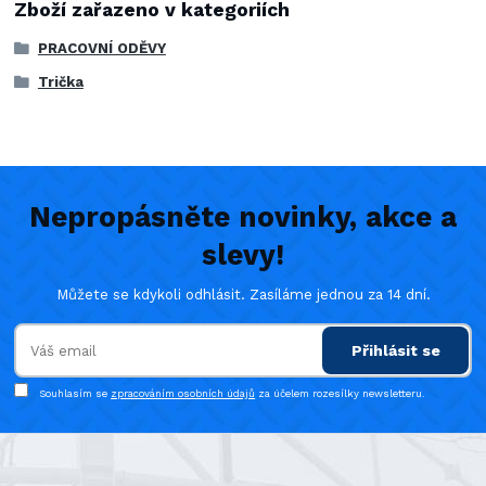
Zboží zařazeno v kategoriích
PRACOVNÍ ODĚVY
Trička
Nepropásněte novinky, akce a
slevy!
Můžete se kdykoli odhlásit. Zasíláme jednou za 14 dní.
Přihlásit se
Souhlasím se
zpracováním osobních údajů
za účelem rozesílky newsletteru.