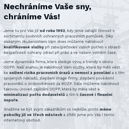
Nechráníme Vaše sny,
chráníme Vás!
Jsme tu pro Vás již
od roku 1992
, kdy jsme zahájili činnost v
sortimentu osobních ochranných pracovních pomůcek. Díky
získaným zkušenostem Vám dnes můžeme nabídnout
kvalifikované služby
při zabezpečování Vašich potřeb v oblasti
bezpečnosti ochrany zdraví při práci a ve Vašem volném čase.
Jsme dynamická firma, která sleduje vývoj a trendy v oboru
OOPP. Naší snahou je nabídnout Vám služby, které by měli vést
ke
snížení rizika pracovních úrazů a nemocí z povolání
a s tím
spojených nákladů, zlepšení image firmy, zlepšení povědomí
pracovníků o zodpovědnosti za BOZP. Dále můžeme nabídnout
takovou úroveň zajištění OOPP, která by měla vést k
minimalizaci počtu dodavatelů
a tím k
časové i finanční
úspoře
.
Snažíme se být svým zákazníkům co nejblíže, proto
máme
pobočky již ve třech městech
a zřídili jsme pro Vás i tento
internetový obchod.