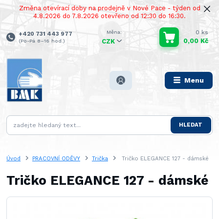
Změna otevírací doby na prodejně v Nové Pace - týden od
4.8.2026 do 7.8.2026 otevřeno od 12:30 do 16:30.
0
ks
+420 731 443 977
0,00 Kč
(Po-Pá 8–16 hod.)
CZK
Menu
HLEDAT
Úvod
PRACOVNÍ ODĚVY
Trička
Tričko ELEGANCE 127 - dámské
Tričko ELEGANCE 127 - dámské