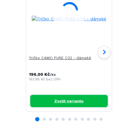
Tričko CAMO PURE C22 - dámské
Tričko DRE
196,00 Kč
252,00 Kč
/
ks
161,98 Kč
bez DPH
208,26 Kč
b
Zvolit variantu