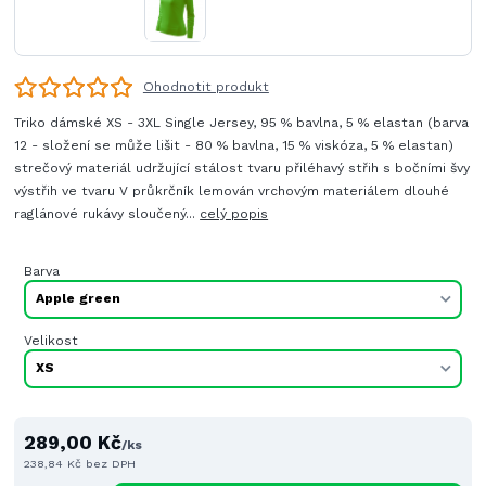
Ohodnotit produkt
Triko dámské XS - 3XL Single Jersey, 95 % bavlna, 5 % elastan (barva
12 - složení se může lišit - 80 % bavlna, 15 % viskóza, 5 % elastan)
strečový materiál udržující stálost tvaru přiléhavý střih s bočními švy
výstřih ve tvaru V průkrčník lemován vrchovým materiálem dlouhé
raglánové rukávy sloučený...
celý popis
Barva
Velikost
289,00 Kč
/
ks
238,84 Kč
bez DPH