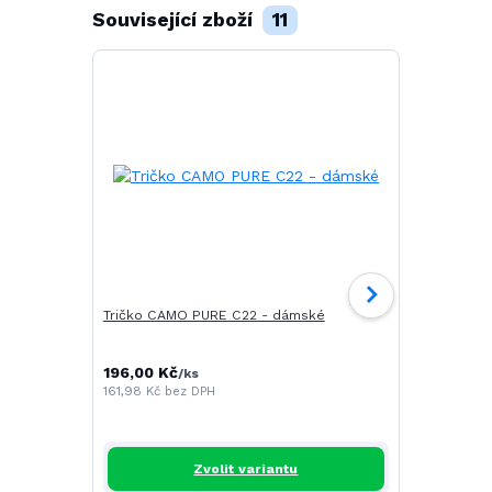
Související zboží
11
Tričko CAMO PURE C22 - dámské
Tričko DRE
196,00 Kč
252,00 Kč
/
ks
161,98 Kč
bez DPH
208,26 Kč
b
Zvolit variantu