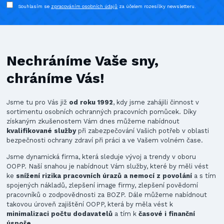
Souhlasím se
zpracováním osobních údajů
za účelem rozesílky newsletteru.
Nechráníme Vaše sny,
chráníme Vás!
Jsme tu pro Vás již
od roku 1992
, kdy jsme zahájili činnost v
sortimentu osobních ochranných pracovních pomůcek. Díky
získaným zkušenostem Vám dnes můžeme nabídnout
kvalifikované služby
při zabezpečování Vašich potřeb v oblasti
bezpečnosti ochrany zdraví při práci a ve Vašem volném čase.
Jsme dynamická firma, která sleduje vývoj a trendy v oboru
OOPP. Naší snahou je nabídnout Vám služby, které by měli vést
ke
snížení rizika pracovních úrazů a nemocí z povolání
a s tím
spojených nákladů, zlepšení image firmy, zlepšení povědomí
pracovníků o zodpovědnosti za BOZP. Dále můžeme nabídnout
takovou úroveň zajištění OOPP, která by měla vést k
minimalizaci počtu dodavatelů
a tím k
časové i finanční
úspoře
.