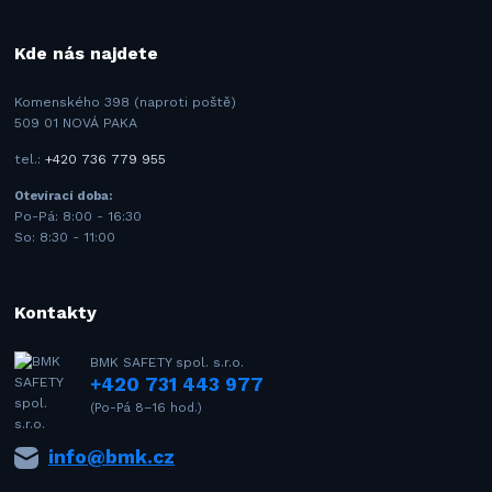
Kde nás najdete
Komenského 398 (naproti poště)
509 01 NOVÁ PAKA
tel.:
+420 736 779 955
Otevírací doba:
Po-Pá: 8:00 - 16:30
So: 8:30 - 11:00
Kontakty
BMK SAFETY spol. s.r.o.
+420 731 443 977
(Po-Pá 8–16 hod.)
info@bmk.cz