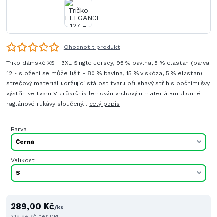
Ohodnotit produkt
Triko dámské XS - 3XL Single Jersey, 95 % bavlna, 5 % elastan (barva
12 - složení se může lišit - 80 % bavlna, 15 % viskóza, 5 % elastan)
strečový materiál udržující stálost tvaru přiléhavý střih s bočními švy
výstřih ve tvaru V průkrčník lemován vrchovým materiálem dlouhé
raglánové rukávy sloučený...
celý popis
Barva
Velikost
289,00 Kč
/
ks
238,84 Kč
bez DPH