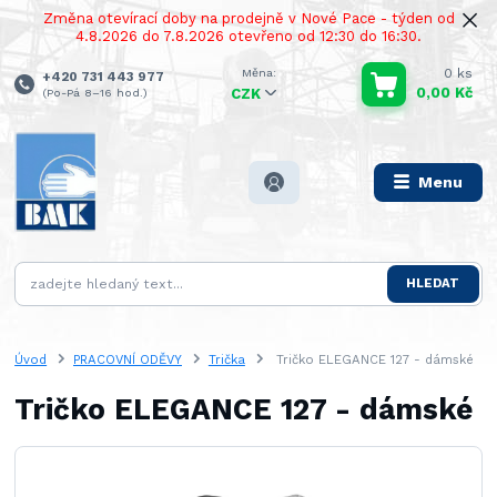
Změna otevírací doby na prodejně v Nové Pace - týden od
4.8.2026 do 7.8.2026 otevřeno od 12:30 do 16:30.
0
ks
+420 731 443 977
0,00 Kč
(Po-Pá 8–16 hod.)
CZK
Menu
HLEDAT
Úvod
PRACOVNÍ ODĚVY
Trička
Tričko ELEGANCE 127 - dámské
Tričko ELEGANCE 127 - dámské