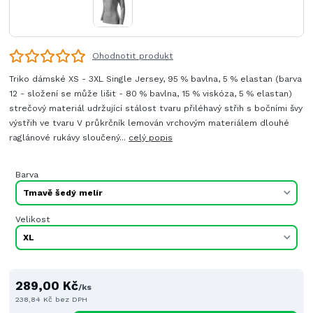
Ohodnotit produkt
Triko dámské XS - 3XL Single Jersey, 95 % bavlna, 5 % elastan (barva
12 - složení se může lišit - 80 % bavlna, 15 % viskóza, 5 % elastan)
strečový materiál udržující stálost tvaru přiléhavý střih s bočními švy
výstřih ve tvaru V průkrčník lemován vrchovým materiálem dlouhé
raglánové rukávy sloučený...
celý popis
Barva
Velikost
289,00 Kč
/
ks
238,84 Kč
bez DPH