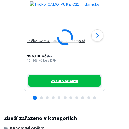
Tričko CAMO PURE C22 - dámské
Tričko DRE
196,00 Kč
252,00 Kč
/
ks
161,98 Kč
bez DPH
208,26 Kč
b
Zvolit variantu
Zboží zařazeno v kategoriích
PRACOVNÍ ODĚVY