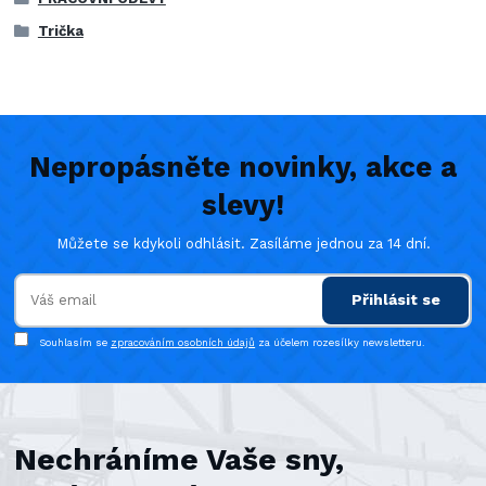
Trička
Nepropásněte novinky, akce a
slevy!
Můžete se kdykoli odhlásit. Zasíláme jednou za 14 dní.
Přihlásit se
Souhlasím se
zpracováním osobních údajů
za účelem rozesílky newsletteru.
Nechráníme Vaše sny,