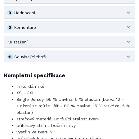
0
Hodnocení
0
Komentáře
Ke stažení
11
Související zboží
Kompletní specifikace
Triko dámské
XS - 3XL
Single Jersey, 95 % bavlna, 5 % elastan (barva 12 -
složení se může lišit - 80 % bavlna, 15 % viskóza, 5 %
elastan)
strečový materiál udržující stálost tvaru
přiléhavý střih s bočními švy
výstřih ve tvaru V
průkrčník lemován vrchovým materiálem