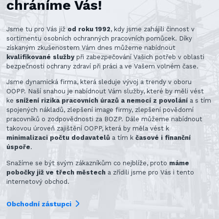
chráníme Vás!
Jsme tu pro Vás již
od roku 1992
, kdy jsme zahájili činnost v
sortimentu osobních ochranných pracovních pomůcek. Díky
získaným zkušenostem Vám dnes můžeme nabídnout
kvalifikované služby
při zabezpečování Vašich potřeb v oblasti
bezpečnosti ochrany zdraví při práci a ve Vašem volném čase.
Jsme dynamická firma, která sleduje vývoj a trendy v oboru
OOPP. Naší snahou je nabídnout Vám služby, které by měli vést
ke
snížení rizika pracovních úrazů a nemocí z povolání
a s tím
spojených nákladů, zlepšení image firmy, zlepšení povědomí
pracovníků o zodpovědnosti za BOZP. Dále můžeme nabídnout
takovou úroveň zajištění OOPP, která by měla vést k
minimalizaci počtu dodavatelů
a tím k
časové i finanční
úspoře
.
Snažíme se být svým zákazníkům co nejblíže, proto
máme
pobočky již ve třech městech
a zřídili jsme pro Vás i tento
internetový obchod.
Obchodní zástupci