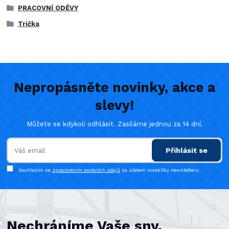
PRACOVNÍ ODĚVY
Trička
Nepropásněte novinky, akce a
slevy!
Můžete se kdykoli odhlásit. Zasíláme jednou za 14 dní.
Přihlásit se
Souhlasím se
zpracováním osobních údajů
za účelem rozesílky newsletteru.
Nechráníme Vaše sny,