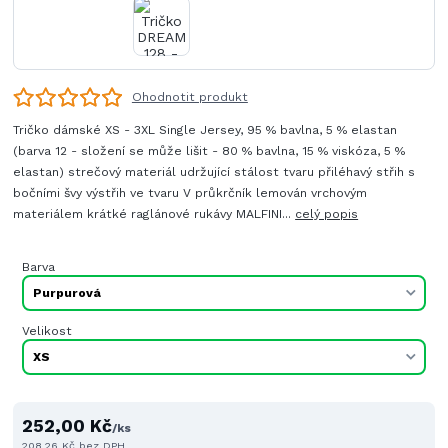
Ohodnotit produkt
Tričko dámské XS - 3XL Single Jersey, 95 % bavlna, 5 % elastan
(barva 12 - složení se může lišit - 80 % bavlna, 15 % viskóza, 5 %
elastan) strečový materiál udržující stálost tvaru přiléhavý střih s
bočními švy výstřih ve tvaru V průkrčník lemován vrchovým
materiálem krátké raglánové rukávy MALFINI...
celý popis
Barva
Velikost
252,00 Kč
/
ks
208,26 Kč
bez DPH