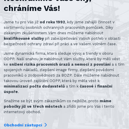
chráníme Vás!
Jsme tu pro Vás již
od roku 1992
, kdy jsme zahájili činnost v
sortimentu osobních ochranných pracovních pomůcek. Díky
získaným zkušenostem Vám dnes můžeme nabídnout
kvalifikované služby
při zabezpečování Vašich potřeb v oblasti
bezpečnosti ochrany zdraví při práci a ve Vašem volném čase.
Jsme dynamická firma, která sleduje vývoj a trendy v oboru
OOPP. Naší snahou je nabídnout Vám služby, které by měli vést
ke
snížení rizika pracovních úrazů a nemocí z povolání
a s tím
spojených nákladů, zlepšení image firmy, zlepšení povědomí
pracovníků o zodpovědnosti za BOZP. Dále můžeme nabídnout
takovou úroveň zajištění OOPP, která by měla vést k
minimalizaci počtu dodavatelů
a tím k
časové i finanční
úspoře
.
Snažíme se být svým zákazníkům co nejblíže, proto
máme
pobočky již ve třech městech
a zřídili jsme pro Vás i tento
internetový obchod.
Obchodní zástupci