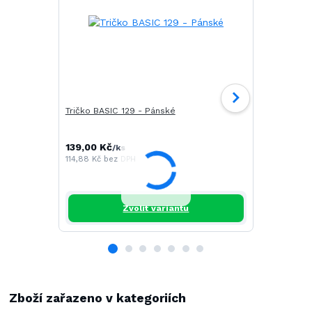
Tričko BASIC 129 - Pánské
Tričko CAM
139,00 Kč
196,00 Kč
/
ks
/
114,88 Kč
bez DPH
161,98 Kč
be
Zvolit variantu
Zboží zařazeno v kategoriích