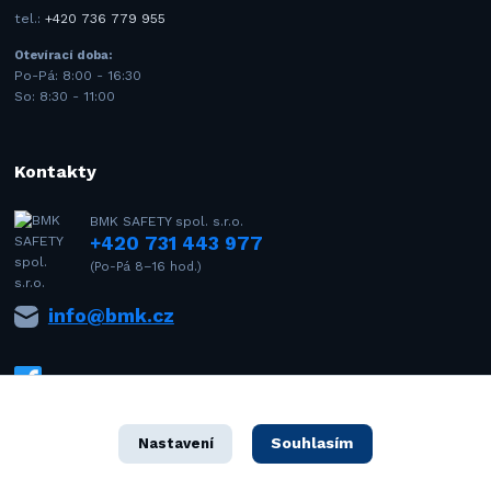
tel.:
+420 736 779 955
Otevírací doba:
Po-Pá: 8:00 - 16:30
So: 8:30 - 11:00
Kontakty
BMK SAFETY spol. s.r.o.
+420 731 443 977
(Po-Pá 8–16 hod.)
info@bmk.cz
Souhlasím
Nastavení
1992–2021 © BMK SAFETY spol. s r.o. – Všechna práva vyhrazena. Design