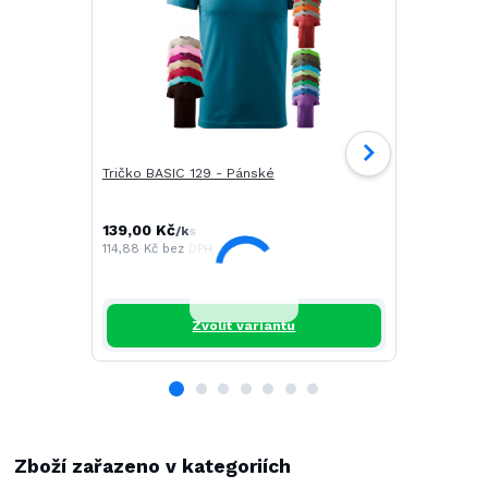
Tričko BASIC 129 - Pánské
Tričko CAM
139,00 Kč
196,00 Kč
/
ks
/
114,88 Kč
bez DPH
161,98 Kč
be
Zvolit variantu
Zboží zařazeno v kategoriích