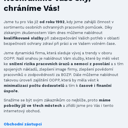
chráníme Vás!
Jsme tu pro Vás již
od roku 1992
, kdy jsme zahájili činnost v
sortimentu osobních ochranných pracovních pomůcek. Díky
získaným zkušenostem Vám dnes můžeme nabídnout
kvalifikované služby
při zabezpečování Vašich potřeb v oblasti
bezpečnosti ochrany zdraví při práci a ve Vašem volném čase.
Jsme dynamická firma, která sleduje vývoj a trendy v oboru
OOPP. Naší snahou je nabídnout Vám služby, které by měli vést
ke
snížení rizika pracovních úrazů a nemocí z povolání
a s tím
spojených nákladů, zlepšení image firmy, zlepšení povědomí
pracovníků o zodpovědnosti za BOZP. Dále můžeme nabídnout
takovou úroveň zajištění OOPP, která by měla vést k
minimalizaci počtu dodavatelů
a tím k
časové i finanční
úspoře
.
Snažíme se být svým zákazníkům co nejblíže, proto
máme
pobočky již ve třech městech
a zřídili jsme pro Vás i tento
internetový obchod.
Obchodní zástupci