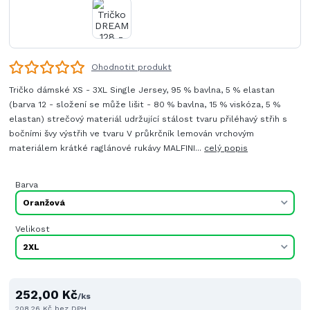
Ohodnotit produkt
Tričko dámské XS - 3XL Single Jersey, 95 % bavlna, 5 % elastan
(barva 12 - složení se může lišit - 80 % bavlna, 15 % viskóza, 5 %
elastan) strečový materiál udržující stálost tvaru přiléhavý střih s
bočními švy výstřih ve tvaru V průkrčník lemován vrchovým
materiálem krátké raglánové rukávy MALFINI...
celý popis
Barva
Velikost
252,00 Kč
/
ks
208,26 Kč
bez DPH