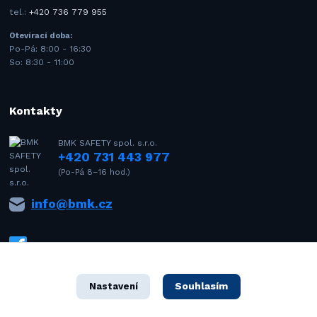
tel.:
+420 736 779 955
Otevírací doba:
Po-Pá: 8:00 - 16:30
So: 8:30 - 11:00
Kontakty
BMK SAFETY spol. s.r.o.
+420 731 443 977
(Po-Pá 8–16 hod.)
info@bmk.cz
Souhlasím
Nastavení
1992–2021 © BMK SAFETY spol. s r.o. – Všechna práva vyhrazena. Design