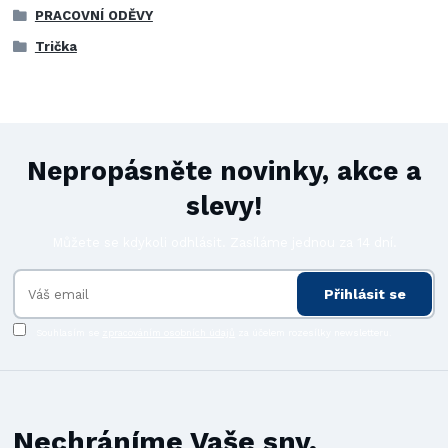
PRACOVNÍ ODĚVY
Trička
Nepropásněte novinky, akce a
slevy!
Můžete se kdykoli odhlásit. Zasíláme jednou za 14 dní.
Přihlásit se
Souhlasím se
zpracováním osobních údajů
za účelem rozesílky newsletteru.
Nechráníme Vaše sny,