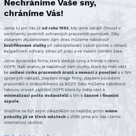
Nechráníme Vaše sny,
chráníme Vás!
Jsme tu pro Vás již
od roku 1992
, kdy jsme zahájili činnost v
sortimentu osobních ochranných pracovních pomůcek. Díky
získaným zkušenostem Vám dnes můžeme nabídnout
kvalifikované služby
při zabezpečování Vašich potřeb v oblasti
bezpečnosti ochrany zdraví při práci a ve Vašem volném čase.
Jsme dynamická firma, která sleduje vývoj a trendy v oboru
OOPP. Naší snahou je nabídnout Vám služby, které by měli vést
ke
snížení rizika pracovních úrazů a nemocí z povolání
a s tím
spojených nákladů, zlepšení image firmy, zlepšení povědomí
pracovníků o zodpovědnosti za BOZP. Dále můžeme nabídnout
takovou úroveň zajištění OOPP, která by měla vést k
minimalizaci počtu dodavatelů
a tím k
časové i finanční
úspoře
.
Snažíme se být svým zákazníkům co nejblíže, proto
máme
pobočky již ve třech městech
a zřídili jsme pro Vás i tento
internetový obchod.