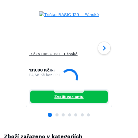
Tričko BASIC 129 - Pánské
Tričko CAM
139,00 Kč
196,00 Kč
/
ks
/
114,88 Kč
bez DPH
161,98 Kč
be
Zvolit variantu
Zboží zařazeno v kategoriích