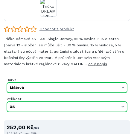
Ohodnotit produkt
Tričko dámské XS - 3XL Single Jersey, 95 % bavlna, 5 % elastan
(barva 12 - složení se může lišit - 80 % bavlna, 15 % viskóza, 5 %
elastan) strečový materiál udržující stálost tvaru přiléhavý střih s
bočními švy výstřih ve tvaru V průkrčník lemován vrchovým
materiálem krátké raglánové rukávy MALFINI...
celý popis
Barva
Velikost
252,00 Kč
/
ks
208,26 Kč
bez DPH