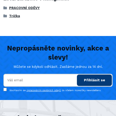
PRACOVNÍ ODĚVY
Trička
Nepropásněte novinky, akce a
slevy!
Můžete se kdykoli odhlásit. Zasíláme jednou za 14 dní.
Přihlásit se
Souhlasím se
zpracováním osobních údajů
za účelem rozesílky newsletteru.