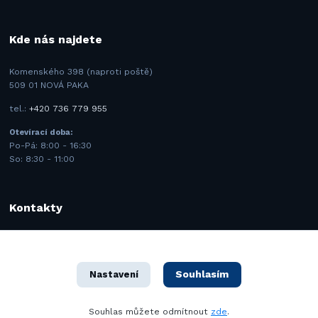
Kde nás najdete
Komenského 398 (naproti poště)
509 01 NOVÁ PAKA
tel.:
+420 736 779 955
Otevírací doba:
Po-Pá: 8:00 - 16:30
So: 8:30 - 11:00
Kontakty
BMK SAFETY spol. s.r.o.
+420 731 443 977
(Po-Pá 8–16 hod.)
Souhlasím
Nastavení
info@bmk.cz
Souhlas můžete odmítnout
zde
.