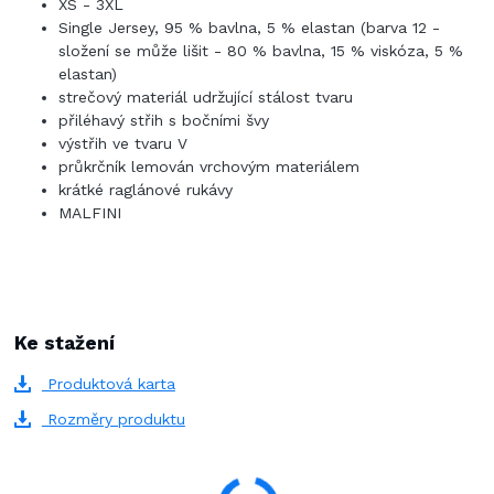
XS - 3XL
Single Jersey, 95 % bavlna, 5 % elastan (barva 12 -
složení se může lišit - 80 % bavlna, 15 % viskóza, 5 %
elastan)
strečový materiál udržující stálost tvaru
přiléhavý střih s bočními švy
výstřih ve tvaru V
průkrčník lemován vrchovým materiálem
krátké raglánové rukávy
MALFINI
Ke stažení
Produktová karta
Rozměry produktu