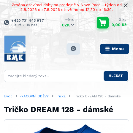
Změna otevírací doby na prodejně v Nové Pace - týden od
4.8.2026 do 7.8.2026 otevřeno od 12:30 do 16:30.
0
ks
+420 731 443 977
0,00 Kč
(Po-Pá 8–16 hod.)
CZK
Menu
HLEDAT
Úvod
PRACOVNÍ ODĚVY
Trička
Tričko DREAM 128 - dámské
Tričko DREAM 128 - dámské