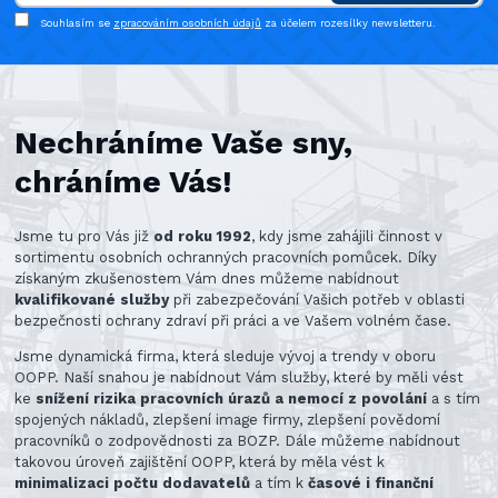
Souhlasím se
zpracováním osobních údajů
za účelem rozesílky newsletteru.
Nechráníme Vaše sny,
chráníme Vás!
Jsme tu pro Vás již
od roku 1992
, kdy jsme zahájili činnost v
sortimentu osobních ochranných pracovních pomůcek. Díky
získaným zkušenostem Vám dnes můžeme nabídnout
kvalifikované služby
při zabezpečování Vašich potřeb v oblasti
bezpečnosti ochrany zdraví při práci a ve Vašem volném čase.
Jsme dynamická firma, která sleduje vývoj a trendy v oboru
OOPP. Naší snahou je nabídnout Vám služby, které by měli vést
ke
snížení rizika pracovních úrazů a nemocí z povolání
a s tím
spojených nákladů, zlepšení image firmy, zlepšení povědomí
pracovníků o zodpovědnosti za BOZP. Dále můžeme nabídnout
takovou úroveň zajištění OOPP, která by měla vést k
minimalizaci počtu dodavatelů
a tím k
časové i finanční