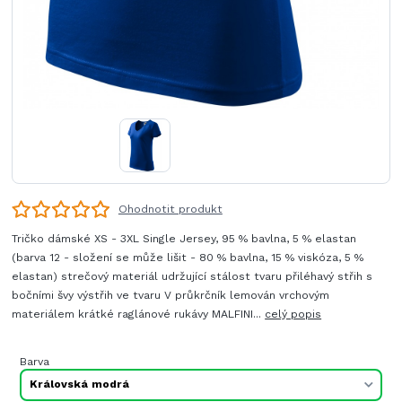
Ohodnotit produkt
Tričko dámské XS - 3XL Single Jersey, 95 % bavlna, 5 % elastan
(barva 12 - složení se může lišit - 80 % bavlna, 15 % viskóza, 5 %
elastan) strečový materiál udržující stálost tvaru přiléhavý střih s
bočními švy výstřih ve tvaru V průkrčník lemován vrchovým
materiálem krátké raglánové rukávy MALFINI...
celý popis
Barva