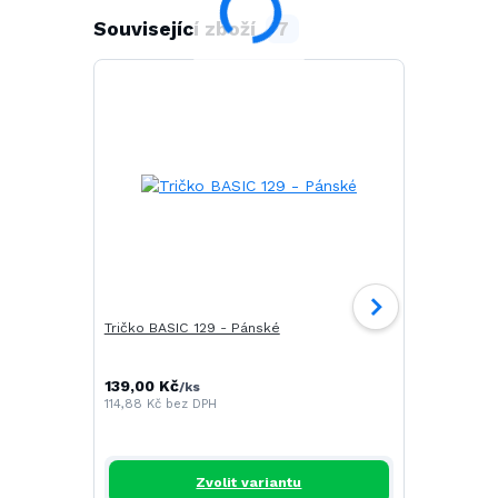
Související zboží
7
Tričko BASIC 129 - Pánské
Tričko CAM
139,00 Kč
196,00 Kč
/
ks
/
114,88 Kč
bez DPH
161,98 Kč
be
Zvolit variantu