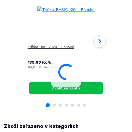
Tričko BASIC 129 - Pánské
Tričko CAM
139,00 Kč
196,00 Kč
/
ks
/
114,88 Kč
bez DPH
161,98 Kč
be
Zvolit variantu
Zboží zařazeno v kategoriích