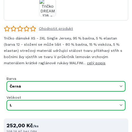
Ohodnotit produkt
Tričko dámské XS - 3XL Single Jersey, 95 % bavlna, 5 % elastan
(barva 12 - složení se může lišit - 80 % bavlna, 15 % viskóza, 5 %
elastan) strečový materiál udržující stálost tvaru přiléhavý střih s
bočními švy výstřih ve tvaru V průkrčník lemován vrchovým
materiálem krátké raglánové rukávy MALFINI...
celý popis
Barva
Velikost
252,00 Kč
/
ks
208,26 Kč
bez DPH