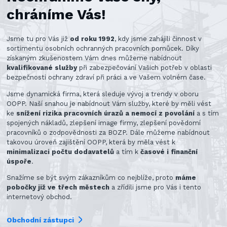
chráníme Vás!
Jsme tu pro Vás již
od roku 1992
, kdy jsme zahájili činnost v
sortimentu osobních ochranných pracovních pomůcek. Díky
získaným zkušenostem Vám dnes můžeme nabídnout
kvalifikované služby
při zabezpečování Vašich potřeb v oblasti
bezpečnosti ochrany zdraví při práci a ve Vašem volném čase.
Jsme dynamická firma, která sleduje vývoj a trendy v oboru
OOPP. Naší snahou je nabídnout Vám služby, které by měli vést
ke
snížení rizika pracovních úrazů a nemocí z povolání
a s tím
spojených nákladů, zlepšení image firmy, zlepšení povědomí
pracovníků o zodpovědnosti za BOZP. Dále můžeme nabídnout
takovou úroveň zajištění OOPP, která by měla vést k
minimalizaci počtu dodavatelů
a tím k
časové i finanční
úspoře
.
Snažíme se být svým zákazníkům co nejblíže, proto
máme
pobočky již ve třech městech
a zřídili jsme pro Vás i tento
internetový obchod.
Obchodní zástupci