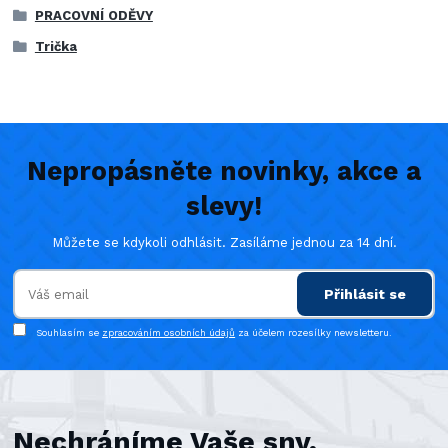
PRACOVNÍ ODĚVY
Trička
Nepropásněte novinky, akce a
slevy!
Můžete se kdykoli odhlásit. Zasíláme jednou za 14 dní.
Přihlásit se
Souhlasím se
zpracováním osobních údajů
za účelem rozesílky newsletteru.
Nechráníme Vaše sny,