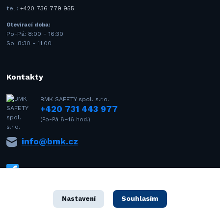
tel.:
+420 736 779 955
Otevírací doba:
Po-Pá: 8:00 - 16:30
So: 8:30 - 11:00
Kontakty
BMK SAFETY spol. s.r.o.
+420 731 443 977
(Po-Pá 8–16 hod.)
info@bmk.cz
Souhlasím
Nastavení
1992–2021 © BMK SAFETY spol. s r.o. – Všechna práva vyhrazena. Design