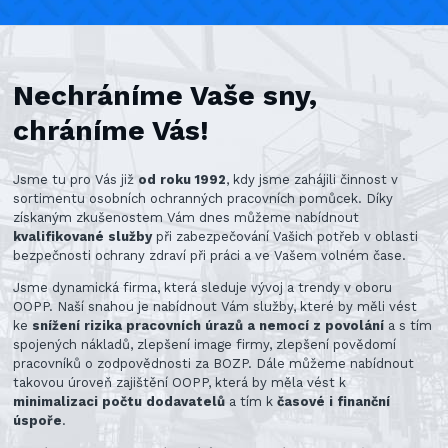
Nechráníme Vaše sny,
chráníme Vás!
Jsme tu pro Vás již
od roku 1992
, kdy jsme zahájili činnost v
sortimentu osobních ochranných pracovních pomůcek. Díky
získaným zkušenostem Vám dnes můžeme nabídnout
kvalifikované služby
při zabezpečování Vašich potřeb v oblasti
bezpečnosti ochrany zdraví při práci a ve Vašem volném čase.
Jsme dynamická firma, která sleduje vývoj a trendy v oboru
OOPP. Naší snahou je nabídnout Vám služby, které by měli vést
ke
snížení rizika pracovních úrazů a nemocí z povolání
a s tím
spojených nákladů, zlepšení image firmy, zlepšení povědomí
pracovníků o zodpovědnosti za BOZP. Dále můžeme nabídnout
takovou úroveň zajištění OOPP, která by měla vést k
minimalizaci počtu dodavatelů
a tím k
časové i finanční
úspoře
.