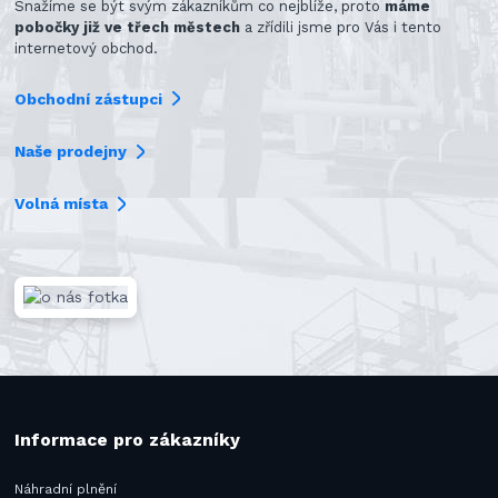
Snažíme se být svým zákazníkům co nejblíže, proto
máme
pobočky již ve třech městech
a zřídili jsme pro Vás i tento
internetový obchod.
Obchodní zástupci
Naše prodejny
Volná místa
Informace pro zákazníky
Náhradní plnění