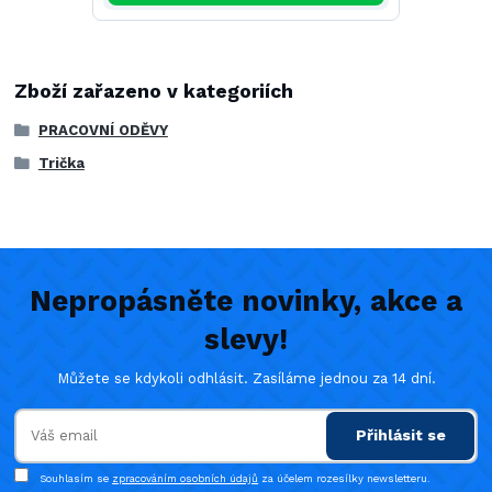
Zboží zařazeno v kategoriích
PRACOVNÍ ODĚVY
Trička
Nepropásněte novinky, akce a
slevy!
Můžete se kdykoli odhlásit. Zasíláme jednou za 14 dní.
Přihlásit se
Souhlasím se
zpracováním osobních údajů
za účelem rozesílky newsletteru.