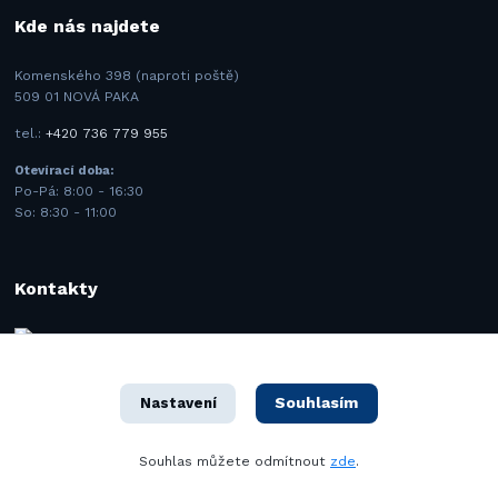
Kde nás najdete
Komenského 398 (naproti poště)
509 01 NOVÁ PAKA
tel.:
+420 736 779 955
Otevírací doba:
Po-Pá: 8:00 - 16:30
So: 8:30 - 11:00
Kontakty
BMK SAFETY spol. s.r.o.
+420 731 443 977
(Po-Pá 8–16 hod.)
Souhlasím
Nastavení
info@bmk.cz
Souhlas můžete odmítnout
zde
.