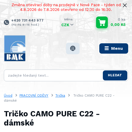
Změna otevírací doby na prodejně v Nové Pace - týden od
4.8.2026 do 7.8.2026 otevřeno od 12:30 do 16:30.
0
ks
+420 731 443 977
0,00 Kč
(Po-Pá 8–16 hod.)
CZK
Menu
HLEDAT
Úvod
PRACOVNÍ ODĚVY
Trička
Tričko CAMO PURE C22 -
dámské
Tričko CAMO PURE C22 -
dámské