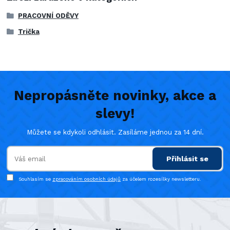
PRACOVNÍ ODĚVY
Trička
Nepropásněte novinky, akce a
slevy!
Můžete se kdykoli odhlásit. Zasíláme jednou za 14 dní.
Přihlásit se
Souhlasím se
zpracováním osobních údajů
za účelem rozesílky newsletteru.