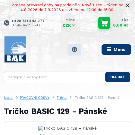
Změna otevírací doby na prodejně v Nové Pace - týden od
4.8.2026 do 7.8.2026 otevřeno od 12:30 do 16:30.
0
ks
+420 731 443 977
0,00 Kč
(Po-Pá 8–16 hod.)
CZK
Menu
HLEDAT
Úvod
PRACOVNÍ ODĚVY
Trička
Tričko BASIC 129 - Pánské
Tričko BASIC 129 - Pánské