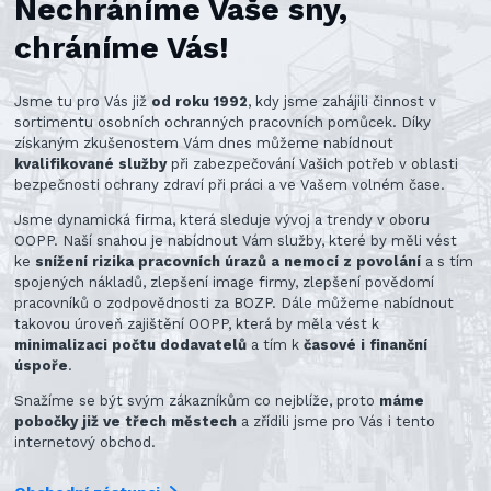
Nechráníme Vaše sny,
chráníme Vás!
Jsme tu pro Vás již
od roku 1992
, kdy jsme zahájili činnost v
sortimentu osobních ochranných pracovních pomůcek. Díky
získaným zkušenostem Vám dnes můžeme nabídnout
kvalifikované služby
při zabezpečování Vašich potřeb v oblasti
bezpečnosti ochrany zdraví při práci a ve Vašem volném čase.
Jsme dynamická firma, která sleduje vývoj a trendy v oboru
OOPP. Naší snahou je nabídnout Vám služby, které by měli vést
ke
snížení rizika pracovních úrazů a nemocí z povolání
a s tím
spojených nákladů, zlepšení image firmy, zlepšení povědomí
pracovníků o zodpovědnosti za BOZP. Dále můžeme nabídnout
takovou úroveň zajištění OOPP, která by měla vést k
minimalizaci počtu dodavatelů
a tím k
časové i finanční
úspoře
.
Snažíme se být svým zákazníkům co nejblíže, proto
máme
pobočky již ve třech městech
a zřídili jsme pro Vás i tento
internetový obchod.