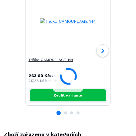
Tričko CAMOUFLAGE 144
Tričko SAIL
263,00 Kč
268,00 Kč
/
ks
217,36 Kč
bez DPH
221,49 Kč
be
Zvolit variantu
Zboží zařazeno v kategoriích