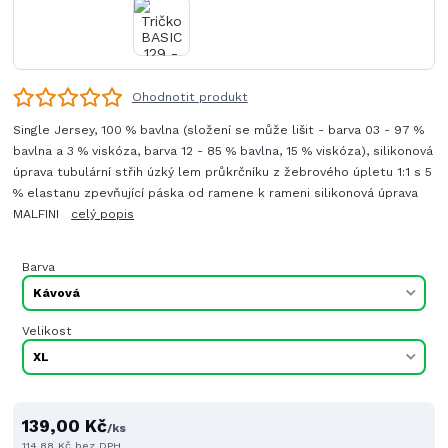
Ohodnotit produkt
Single Jersey, 100 % bavlna (složení se může lišit - barva 03 - 97 %
bavlna a 3 % viskóza, barva 12 - 85 % bavlna, 15 % viskóza), silikonová
úprava tubulární střih úzký lem průkrčníku z žebrového úpletu 1:1 s 5
% elastanu zpevňující páska od ramene k rameni silikonová úprava
MALFINI
celý popis
Barva
Velikost
139,00 Kč
/
ks
114,88 Kč
bez DPH