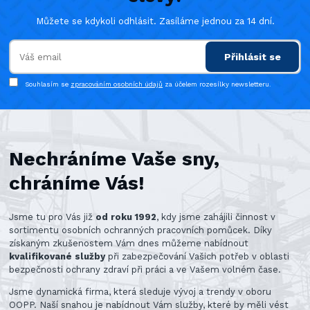
Můžete se kdykoli odhlásit. Zasíláme jednou za 14 dní.
Přihlásit se
Souhlasím se
zpracováním osobních údajů
za účelem rozesílky newsletteru.
Nechráníme Vaše sny,
chráníme Vás!
Jsme tu pro Vás již
od roku 1992
, kdy jsme zahájili činnost v
sortimentu osobních ochranných pracovních pomůcek. Díky
získaným zkušenostem Vám dnes můžeme nabídnout
kvalifikované služby
při zabezpečování Vašich potřeb v oblasti
bezpečnosti ochrany zdraví při práci a ve Vašem volném čase.
Jsme dynamická firma, která sleduje vývoj a trendy v oboru
OOPP. Naší snahou je nabídnout Vám služby, které by měli vést