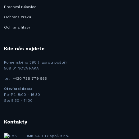
Pracovní rukavice
Ochrana zraku
Ochrana hlavy
Kde nás najdete
Komenského 398 (naproti poště)
509 01 NOVÁ PAKA
tel.:
+420 736 779 955
Otevírací doba:
Po-Pá: 8:00 - 16:30
So: 8:30 - 11:00
Kontakty
BMK SAFETY spol. s.r.o.