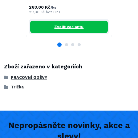
263,00 Kč
268,00 Kč
/
ks
217,36 Kč
bez DPH
221,49 Kč
be
Zvolit variantu
Zboží zařazeno v kategoriích
PRACOVNÍ ODĚVY
Trička
Nepropásněte novinky, akce a
slevy!