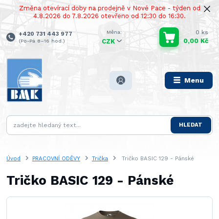
Změna otevírací doby na prodejně v Nové Pace - týden od
4.8.2026 do 7.8.2026 otevřeno od 12:30 do 16:30.
0
ks
+420 731 443 977
0,00 Kč
(Po-Pá 8–16 hod.)
CZK
Menu
HLEDAT
Úvod
PRACOVNÍ ODĚVY
Trička
Tričko BASIC 129 - Pánské
Tričko BASIC 129 - Pánské