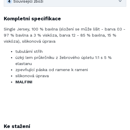
4
Související zboží
Kompletní specifikace
Single Jersey, 100 % bavlna (složení se může lišit - barva 03 -
97 % bavlna a 3 % viskóza, barva 12 - 85 % bavlna, 15 %
viskóza), silikonová úprava
tubulární střih
úzký lem průkrčníku z žebrového úpletu 1:1 s 5 %
elastanu
zpevňující páska od ramene k rameni
silikonová úprava
MALFINI
Ke stažení