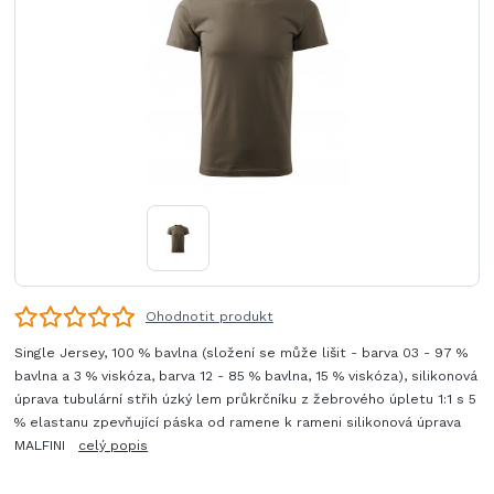
Ohodnotit produkt
Single Jersey, 100 % bavlna (složení se může lišit - barva 03 - 97 %
bavlna a 3 % viskóza, barva 12 - 85 % bavlna, 15 % viskóza), silikonová
úprava tubulární střih úzký lem průkrčníku z žebrového úpletu 1:1 s 5
% elastanu zpevňující páska od ramene k rameni silikonová úprava
MALFINI
celý popis