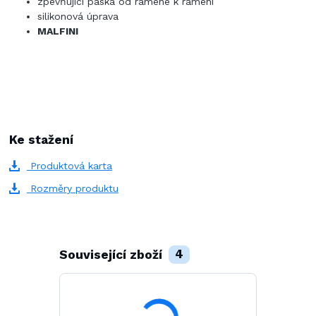
zpevňující páska od ramene k rameni
silikonová úprava
MALFINI
Ke stažení
Produktová karta
Rozměry produktu
Související zboží
4