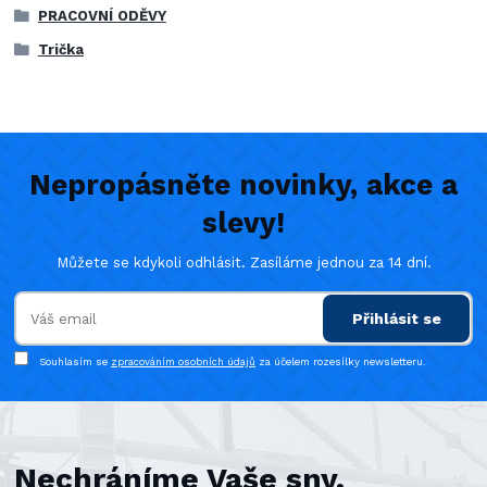
PRACOVNÍ ODĚVY
Trička
Nepropásněte novinky, akce a
slevy!
Můžete se kdykoli odhlásit. Zasíláme jednou za 14 dní.
Přihlásit se
Souhlasím se
zpracováním osobních údajů
za účelem rozesílky newsletteru.
Nechráníme Vaše sny,