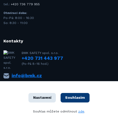
tel.:
+420 736 779 955
Otevírací doba:
Po-Pá: 8:00 - 16:30
So: 8:30 - 11:00
Kontakty
BMK SAFETY spol. s.r.o.
+420 731 443 977
(Po-Pá 8–16 hod.)
info@bmk.cz
Souhlasím
Nastavení
Souhlas můžete odmítnout
zde
.
1992–2021 © BMK SAFETY spol. s r.o. – Všechna práva vyhrazena. Design