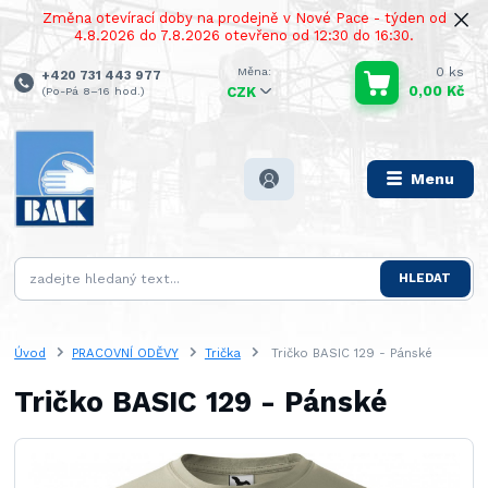
Změna otevírací doby na prodejně v Nové Pace - týden od
4.8.2026 do 7.8.2026 otevřeno od 12:30 do 16:30.
0
ks
+420 731 443 977
0,00 Kč
(Po-Pá 8–16 hod.)
CZK
Menu
HLEDAT
Úvod
PRACOVNÍ ODĚVY
Trička
Tričko BASIC 129 - Pánské
Tričko BASIC 129 - Pánské