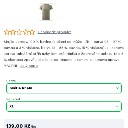
Ohodnotit produkt
Single Jersey, 100 % bavlna (složení se může lišit - barva 03 - 97 %
bavlna a 3 % viskóza, barva 12 - 85 % bavlna, 15 % viskóza), silikonová
úprava tubulární střih úzký lem průkrčníku z žebrového úpletu 1:1 s 5
% elastanu zpevňující páska od ramene k rameni silikonová úprava
MALFINI
celý popis
Barva
Velikost
139,00 Kč
/
ks