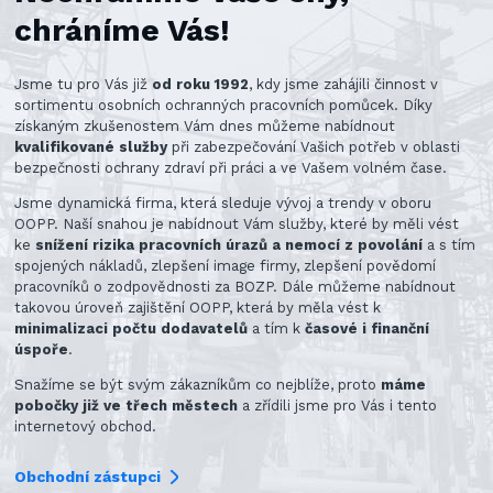
chráníme Vás!
Jsme tu pro Vás již
od roku 1992
, kdy jsme zahájili činnost v
sortimentu osobních ochranných pracovních pomůcek. Díky
získaným zkušenostem Vám dnes můžeme nabídnout
kvalifikované služby
při zabezpečování Vašich potřeb v oblasti
bezpečnosti ochrany zdraví při práci a ve Vašem volném čase.
Jsme dynamická firma, která sleduje vývoj a trendy v oboru
OOPP. Naší snahou je nabídnout Vám služby, které by měli vést
ke
snížení rizika pracovních úrazů a nemocí z povolání
a s tím
spojených nákladů, zlepšení image firmy, zlepšení povědomí
pracovníků o zodpovědnosti za BOZP. Dále můžeme nabídnout
takovou úroveň zajištění OOPP, která by měla vést k
minimalizaci počtu dodavatelů
a tím k
časové i finanční
úspoře
.
Snažíme se být svým zákazníkům co nejblíže, proto
máme
pobočky již ve třech městech
a zřídili jsme pro Vás i tento
internetový obchod.
Obchodní zástupci