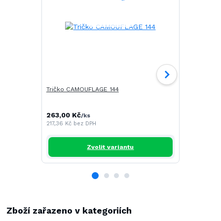
Tričko CAMOUFLAGE 144
Tričko SAIL
263,00 Kč
268,00 Kč
/
ks
217,36 Kč
bez DPH
221,49 Kč
be
Zvolit variantu
Zboží zařazeno v kategoriích