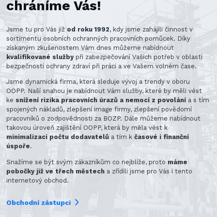
chráníme Vás!
Jsme tu pro Vás již
od roku 1992
, kdy jsme zahájili činnost v
sortimentu osobních ochranných pracovních pomůcek. Díky
získaným zkušenostem Vám dnes můžeme nabídnout
kvalifikované služby
při zabezpečování Vašich potřeb v oblasti
bezpečnosti ochrany zdraví při práci a ve Vašem volném čase.
Jsme dynamická firma, která sleduje vývoj a trendy v oboru
OOPP. Naší snahou je nabídnout Vám služby, které by měli vést
ke
snížení rizika pracovních úrazů a nemocí z povolání
a s tím
spojených nákladů, zlepšení image firmy, zlepšení povědomí
pracovníků o zodpovědnosti za BOZP. Dále můžeme nabídnout
takovou úroveň zajištění OOPP, která by měla vést k
minimalizaci počtu dodavatelů
a tím k
časové i finanční
úspoře
.
Snažíme se být svým zákazníkům co nejblíže, proto
máme
pobočky již ve třech městech
a zřídili jsme pro Vás i tento
internetový obchod.
Obchodní zástupci