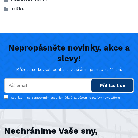
Trička
Nepropásněte novinky, akce a
slevy!
Můžete se kdykoli odhlásit. Zasíláme jednou za 14 dní.
Přihlásit se
Souhlasím se
zpracováním osobních údajů
za účelem rozesílky newsletteru.
Nechráníme Vaše sny,