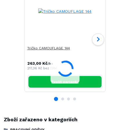
Tričko CAMOUFLAGE 144
Tričko SAIL
263,00 Kč
268,00 Kč
/
ks
217,36 Kč
bez DPH
221,49 Kč
be
Zvolit variantu
Zboží zařazeno v kategoriích
PRACOVNÍ ODĚVY