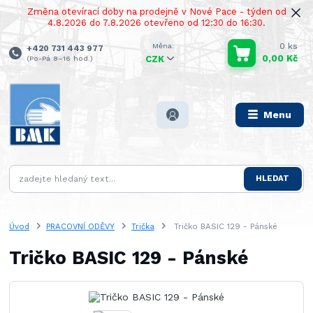
Změna otevírací doby na prodejně v Nové Pace - týden od
4.8.2026 do 7.8.2026 otevřeno od 12:30 do 16:30.
0
ks
+420 731 443 977
0,00 Kč
(Po-Pá 8–16 hod.)
CZK
Menu
HLEDAT
Úvod
PRACOVNÍ ODĚVY
Trička
Tričko BASIC 129 - Pánské
Tričko BASIC 129 - Pánské