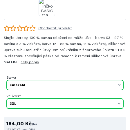
Ohodnotit produkt
Single Jersey, 100 % bavlna (složení se může lišit - barva 03 - 97 %
bavlna a 3 % viskóza, barva 12 - 85 % bavlna, 15 % viskóza), silikonová
úprava tubulární střih úzký lem průkrčníku z žebrového úpletu 1:1 s 5
% elastanu zpevňující páska od ramene k rameni silikonová úprava
MALFINI
celý popis
Barva
Velikost
184,00 Kč
/
ks
152,07 Kč
bez DPH