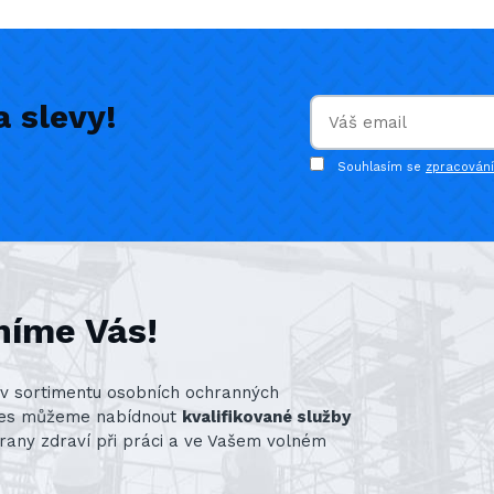
 slevy!
Souhlasím se
zpracován
níme Vás!
st v sortimentu osobních ochranných
nes můžeme nabídnout
kvalifikované služby
rany zdraví při práci a ve Vašem volném