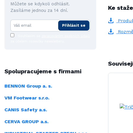
Můžete se kdykoli odhlásit.
Ke staže
Zasíláme jednou za 14 dní.
Produk
Přihlásit se
Rozmě
Souhlasím se
zpracováním osobních údajů
za účelem rozesílky newsletteru.
Souvisej
Spolupracujeme s firmami
BENNON Group a. s.
VM Footwear s.r.o.
CANIS Safety a.s.
CERVA GROUP a.s.