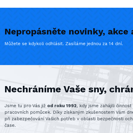
Nepropásněte novinky, akce a
Můžete se kdykoli odhlásit. Zasíláme jednou za 14 dní.
Nechráníme Vaše sny, chrá
Jsme tu pro Vás již
od roku 1992
, kdy jsme zahájili činno
pracovních pomůcek. Díky získaným zkušenostem Vám d
při zabezpečování Vašich potřeb v oblasti bezpečnosti och
čase.