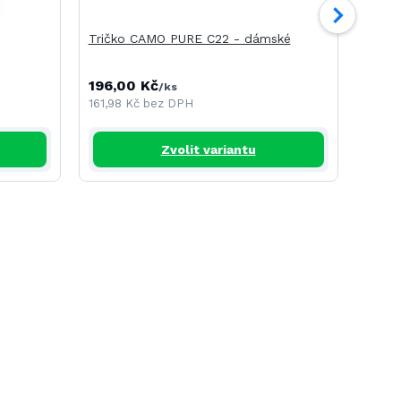
Tričko CAMO PURE C22 - dámské
Tričk
196,00 Kč
275,
/
ks
161,98 Kč
bez DPH
227,2
Zvolit variantu