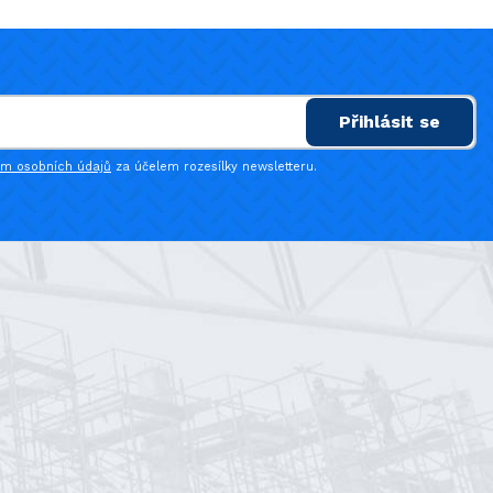
Přihlásit se
ím osobních údajů
za účelem rozesílky newsletteru.