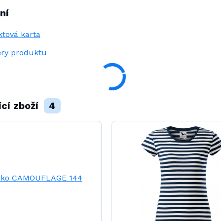
ní
tová karta
ry produktu
ící zboží
4