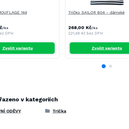
MOUFLAGE 144
Tričko SAILOR 804 - dámské
č
268,00 Kč
/
ks
/
ks
ez DPH
221,49 Kč
bez DPH
Zvolit variantu
Zvolit variantu
řazeno v kategoriích
NÍ ODĚVY
Trička