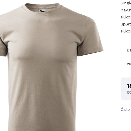
Singl
bavln
silik
úplet
sili
B
Ve
1
15
Číslo