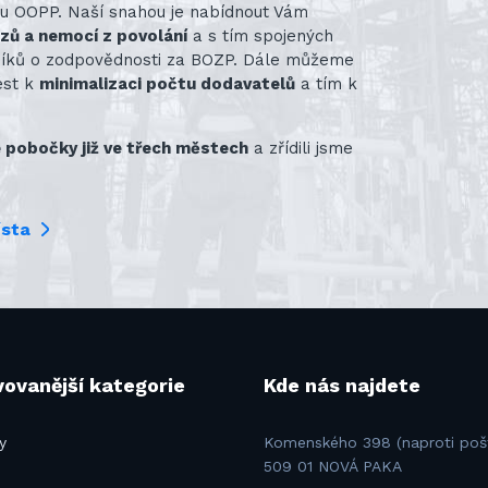
ru OOPP. Naší snahou je nabídnout Vám
azů a nemocí z povolání
a s tím spojených
vníků o zodpovědnosti za BOZP. Dále můžeme
ést k
minimalizaci počtu dodavatelů
a tím k
pobočky již ve třech městech
a zřídili jsme
ísta
ovanější kategorie
Kde nás najdete
y
Komenského 398 (naproti poš
509 01 NOVÁ PAKA