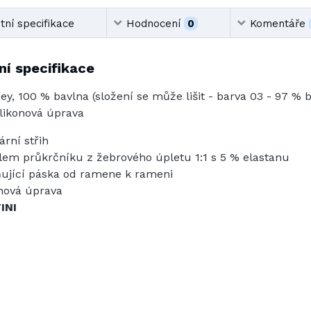
ní specifikace
Hodnocení
0
Komentáře
í specifikace
ey, 100 % bavlna (složení se může lišit - barva 03 - 97 % 
ilikonová úprava
ární střih
lem průkrčníku z žebrového úpletu 1:1 s 5 % elastanu
ující páska od ramene k rameni
onová úprava
INI