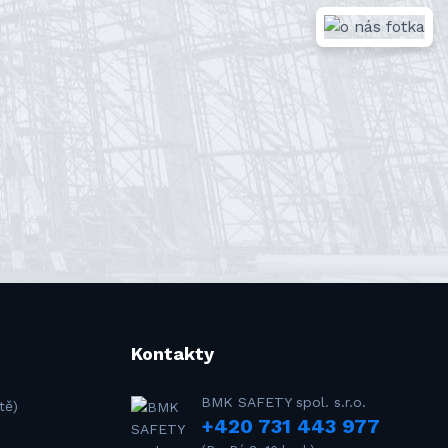
Kontakty
BMK SAFETY spol. s.r.o.
tě)
+420 731 443 977