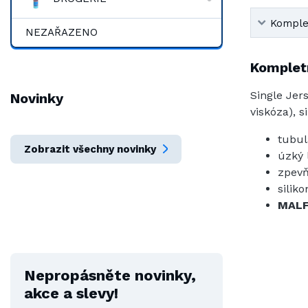
Komplet
NEZAŘAZENO
Kompletn
Single Jers
Novinky
viskóza), s
tubul
Zobrazit všechny novinky
úzký 
zpevň
silik
MALF
Nepropásněte novinky,
akce a slevy!