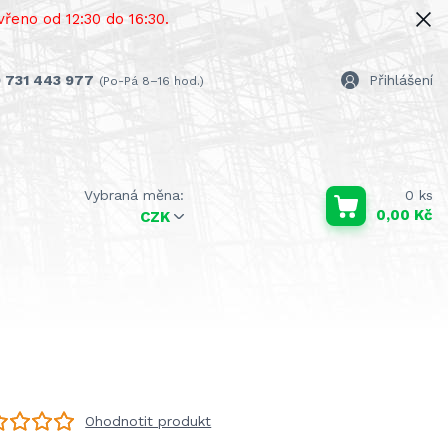
řeno od 12:30 do 16:30.
 731 443 977
Přihlášení
(Po-Pá 8–16 hod.)
0
ks
0,00 Kč
CZK
Ohodnotit produkt