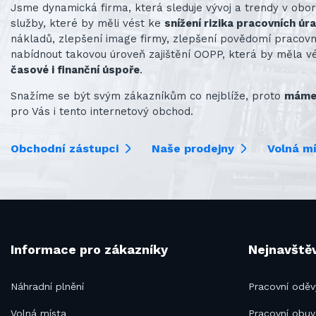
Jsme dynamická firma, která sleduje vývoj a trendy v obo
služby, které by měli vést ke
snížení rizika pracovních úr
nákladů, zlepšení image firmy, zlepšení povědomí praco
nabídnout takovou úroveň zajištění OOPP, která by měla v
časové i finanční úspoře
.
Snažíme se být svým zákazníkům co nejblíže, proto
máme 
pro Vás i tento internetový obchod.
Obchodní zástupci
Naše prodejny
Volná m
Informace pro zákazníky
Nejnavštěv
Náhradní plnění
Pracovní oděv
Volná místa
Pracovní obuv