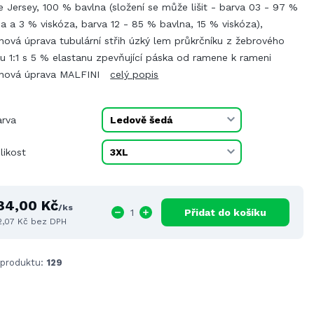
e Jersey, 100 % bavlna (složení se může lišit - barva 03 - 97 %
a a 3 % viskóza, barva 12 - 85 % bavlna, 15 % viskóza),
onová úprava tubulární střih úzký lem průkrčníku z žebrového
u 1:1 s 5 % elastanu zpevňující páska od ramene k rameni
konová úprava MALFINI
celý popis
arva
likost
84,00 Kč
/
ks
Přidat do košíku
2,07 Kč
bez DPH
 produktu:
129