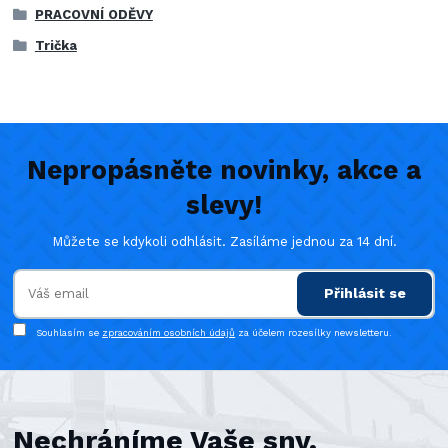
PRACOVNÍ ODĚVY
Trička
Nepropásněte novinky, akce a
slevy!
Můžete se kdykoli odhlásit. Zasíláme jednou za 14 dní.
Přihlásit se
Souhlasím se
zpracováním osobních údajů
za účelem rozesílky newsletteru.
Nechráníme Vaše sny,