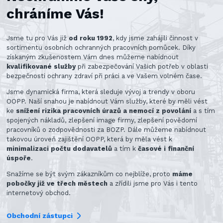
chráníme Vás!
Jsme tu pro Vás již
od roku 1992
, kdy jsme zahájili činnost v
sortimentu osobních ochranných pracovních pomůcek. Díky
získaným zkušenostem Vám dnes můžeme nabídnout
kvalifikované služby
při zabezpečování Vašich potřeb v oblasti
bezpečnosti ochrany zdraví při práci a ve Vašem volném čase.
Jsme dynamická firma, která sleduje vývoj a trendy v oboru
OOPP. Naší snahou je nabídnout Vám služby, které by měli vést
ke
snížení rizika pracovních úrazů a nemocí z povolání
a s tím
spojených nákladů, zlepšení image firmy, zlepšení povědomí
pracovníků o zodpovědnosti za BOZP. Dále můžeme nabídnout
takovou úroveň zajištění OOPP, která by měla vést k
minimalizaci počtu dodavatelů
a tím k
časové i finanční
úspoře
.
Snažíme se být svým zákazníkům co nejblíže, proto
máme
pobočky již ve třech městech
a zřídili jsme pro Vás i tento
internetový obchod.
Obchodní zástupci