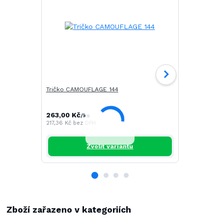
Tričko CAMOUFLAGE 144
Tričko SAIL
263,00 Kč
268,00 Kč
/
ks
217,36 Kč
bez DPH
221,49 Kč
be
Zvolit variantu
Zboží zařazeno v kategoriích