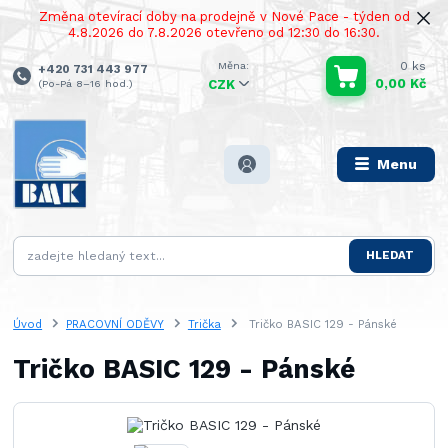
Změna otevírací doby na prodejně v Nové Pace - týden od
4.8.2026 do 7.8.2026 otevřeno od 12:30 do 16:30.
0
ks
+420 731 443 977
0,00 Kč
(Po-Pá 8–16 hod.)
CZK
Menu
HLEDAT
Úvod
PRACOVNÍ ODĚVY
Trička
Tričko BASIC 129 - Pánské
Tričko BASIC 129 - Pánské