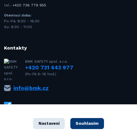
tel.:
+420 736 779 955
Otevírací doba:
Po-Pá: 8:00 - 16:30
So: 8:30 - 11:00
Kontakty
BMK SAFETY spol. s.r.o.
+420 731 443 977
(Po-Pá 8–16 hod.)
info@bmk.cz
Souhlasím
Nastavení
1992–2021 © BMK SAFETY spol. s r.o. – Všechna práva vyhrazena. Design