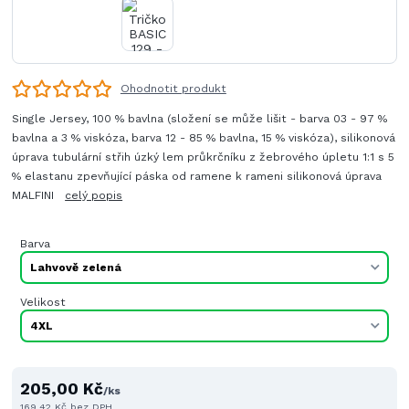
Ohodnotit produkt
Single Jersey, 100 % bavlna (složení se může lišit - barva 03 - 97 %
bavlna a 3 % viskóza, barva 12 - 85 % bavlna, 15 % viskóza), silikonová
úprava tubulární střih úzký lem průkrčníku z žebrového úpletu 1:1 s 5
% elastanu zpevňující páska od ramene k rameni silikonová úprava
MALFINI
celý popis
Barva
Velikost
205,00 Kč
/
ks
169,42 Kč
bez DPH