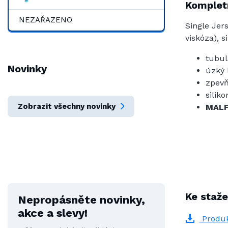
Kompletn
NEZAŘAZENO
Single Jers
viskóza), s
tubul
Novinky
úzký 
zpevň
silik
Zobrazit všechny novinky
MALF
Ke staže
Nepropásněte novinky,
akce a slevy!
Produk