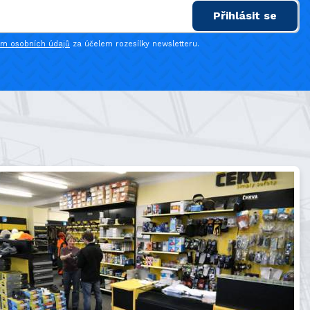
Přihlásit se
ím osobních údajů
za účelem rozesílky newsletteru.