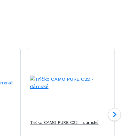
Tričko CAMO PURE C22 - dámské
Tričk