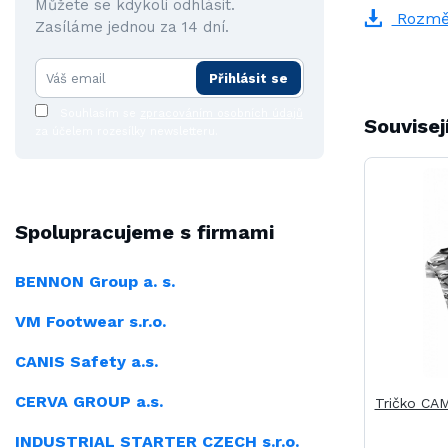
Můžete se kdykoli odhlásit.
Rozmě
Zasíláme jednou za 14 dní.
Přihlásit se
Souhlasím se
zpracováním osobních údajů
Souvisej
za účelem rozesílky newsletteru.
Spolupracujeme s firmami
BENNON Group a. s.
VM Footwear s.r.o.
CANIS Safety a.s.
CERVA GROUP a.s.
Tričko CA
INDUSTRIAL
STARTER CZECH s.r.o.