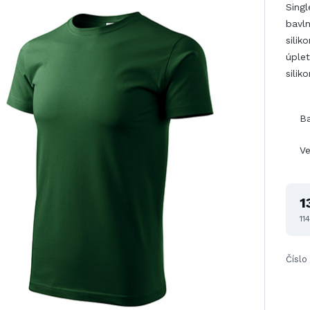
Singl
bavln
silik
úplet
sili
B
Ve
1
11
Číslo