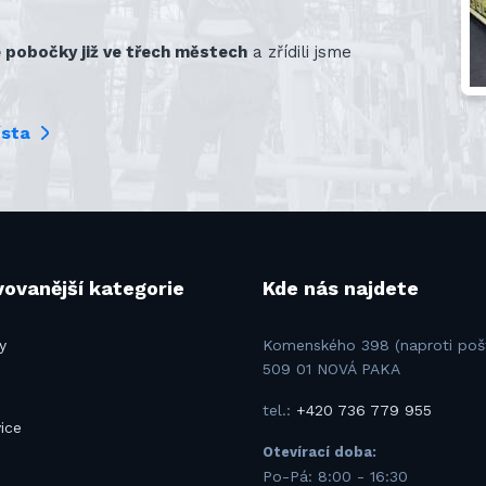
pobočky již ve třech městech
a zřídili jsme
ísta
ovanější kategorie
Kde nás najdete
y
Komenského 398 (naproti poš
509 01 NOVÁ PAKA
tel.:
+420 736 779 955
ice
Otevírací doba:
u
Po-Pá: 8:00 - 16:30