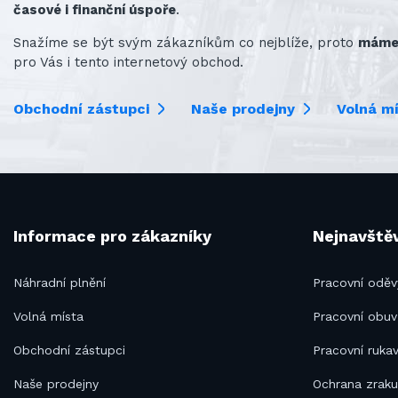
časové i finanční úspoře
.
Snažíme se být svým zákazníkům co nejblíže, proto
máme 
pro Vás i tento internetový obchod.
Obchodní zástupci
Naše prodejny
Volná m
Informace pro zákazníky
Nejnavštěv
Náhradní plnění
Pracovní oděv
Volná místa
Pracovní obuv
Obchodní zástupci
Pracovní rukav
Naše prodejny
Ochrana zrak