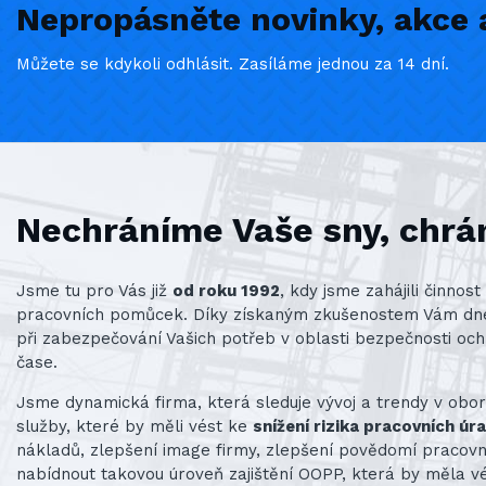
Nepropásněte novinky, akce a
Můžete se kdykoli odhlásit. Zasíláme jednou za 14 dní.
Nechráníme Vaše sny, chrá
Jsme tu pro Vás již
od roku 1992
, kdy jsme zahájili činno
pracovních pomůcek. Díky získaným zkušenostem Vám d
při zabezpečování Vašich potřeb v oblasti bezpečnosti och
čase.
Jsme dynamická firma, která sleduje vývoj a trendy v obo
služby, které by měli vést ke
snížení rizika pracovních úr
nákladů, zlepšení image firmy, zlepšení povědomí praco
nabídnout takovou úroveň zajištění OOPP, která by měla v