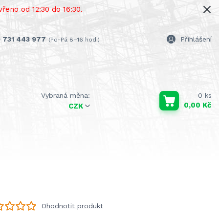
řeno od 12:30 do 16:30.
 731 443 977
Přihlášení
(Po-Pá 8–16 hod.)
0
ks
0,00 Kč
CZK
Ohodnotit produkt