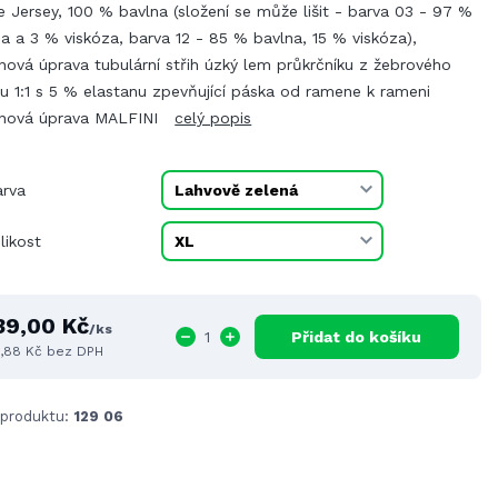
e Jersey, 100 % bavlna (složení se může lišit - barva 03 - 97 %
a a 3 % viskóza, barva 12 - 85 % bavlna, 15 % viskóza),
onová úprava tubulární střih úzký lem průkrčníku z žebrového
u 1:1 s 5 % elastanu zpevňující páska od ramene k rameni
konová úprava MALFINI
celý popis
arva
likost
39,00 Kč
/
ks
Přidat do košíku
4,88 Kč
bez DPH
 produktu:
129 06