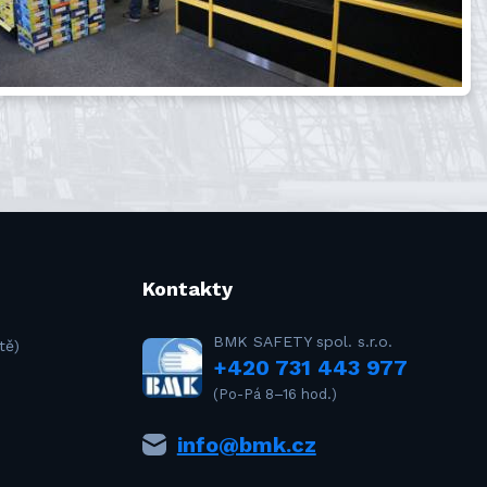
Kontakty
BMK SAFETY spol. s.r.o.
tě)
+420 731 443 977
(Po-Pá 8–16 hod.)
info@bmk.cz