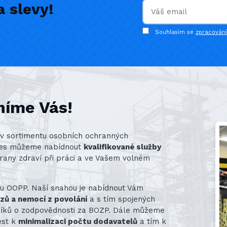
 slevy!
Souhlasím se
zpracován
níme Vás!
st v sortimentu osobních ochranných
nes můžeme nabídnout
kvalifikované služby
rany zdraví při práci a ve Vašem volném
ru OOPP. Naší snahou je nabídnout Vám
azů a nemocí z povolání
a s tím spojených
vníků o zodpovědnosti za BOZP. Dále můžeme
ést k
minimalizaci počtu dodavatelů
a tím k