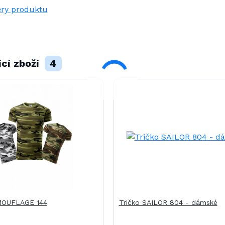
ry produktu
ící zboží
4
MOUFLAGE 144
Tričko SAILOR 804 - dámské