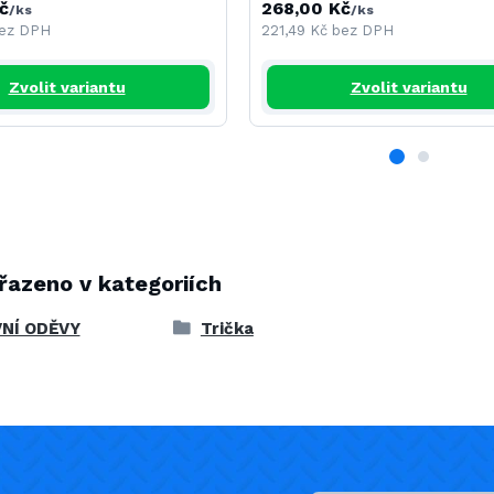
č
268,00 Kč
/
ks
/
ks
ez DPH
221,49 Kč
bez DPH
Zvolit variantu
Zvolit variantu
řazeno v kategoriích
NÍ ODĚVY
Trička