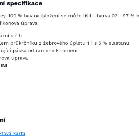
í specifikace
ey, 100 % bavlna (složení se může lišit - barva 03 - 97 % 
ilikonová úprava
ární střih
lem průkrčníku z žebrového úpletu 1:1 s 5 % elastanu
ující páska od ramene k rameni
onová úprava
INI
ní
tová karta