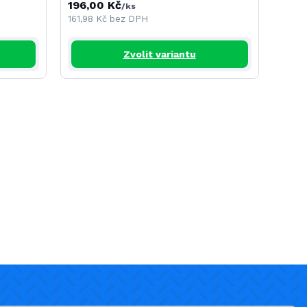
196,00 Kč
275,
/
ks
161,98 Kč
bez DPH
227,2
Zvolit variantu