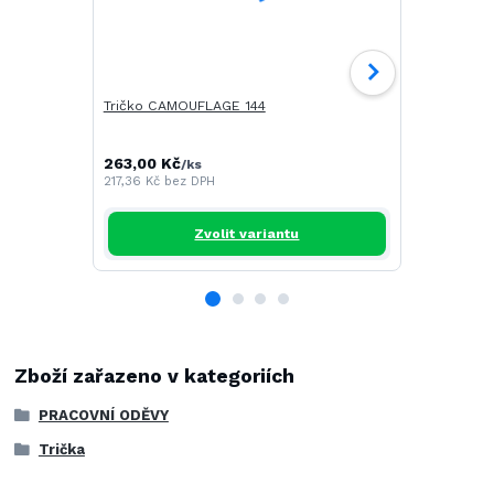
Tričko CAMOUFLAGE 144
Tričko SAIL
263,00 Kč
268,00 Kč
/
ks
217,36 Kč
bez DPH
221,49 Kč
be
Zvolit variantu
Zboží zařazeno v kategoriích
PRACOVNÍ ODĚVY
Trička