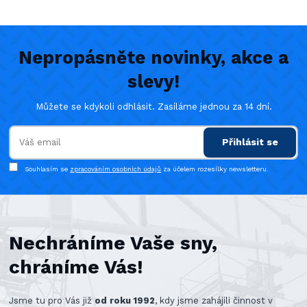
Nepropásněte novinky, akce a
slevy!
Můžete se kdykoli odhlásit. Zasíláme jednou za 14 dní.
Přihlásit se
Souhlasím se
zpracováním osobních údajů
za účelem rozesílky newsletteru.
Nechráníme Vaše sny,
chráníme Vás!
Jsme tu pro Vás již
od roku 1992
, kdy jsme zahájili činnost v