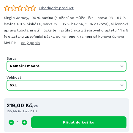
Ohodnotit produkt
Single Jersey, 100 % bavlna (složení se může lišit - barva 03 - 97 %
bavlna a 3 % viskóza, barva 12 - 85 % bavlna, 15 % viskóza), silikonová
úprava tubulární střih úzký lem průkrčníku z žebrového úpletu 1:1 s 5
% elastanu zpevňující páska od ramene k rameni silikonová úprava
MALFINI
celý popis
Barva
Velikost
219,00 Kč
/
ks
180,99 Kč
bez DPH
Přidat do košíku