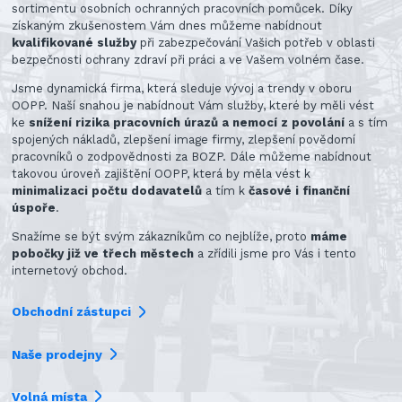
sortimentu osobních ochranných pracovních pomůcek. Díky
získaným zkušenostem Vám dnes můžeme nabídnout
kvalifikované služby
při zabezpečování Vašich potřeb v oblasti
bezpečnosti ochrany zdraví při práci a ve Vašem volném čase.
Jsme dynamická firma, která sleduje vývoj a trendy v oboru
OOPP. Naší snahou je nabídnout Vám služby, které by měli vést
ke
snížení rizika pracovních úrazů a nemocí z povolání
a s tím
spojených nákladů, zlepšení image firmy, zlepšení povědomí
pracovníků o zodpovědnosti za BOZP. Dále můžeme nabídnout
takovou úroveň zajištění OOPP, která by měla vést k
minimalizaci počtu dodavatelů
a tím k
časové i finanční
úspoře
.
Snažíme se být svým zákazníkům co nejblíže, proto
máme
pobočky již ve třech městech
a zřídili jsme pro Vás i tento
internetový obchod.
Obchodní zástupci
Naše prodejny
Volná místa