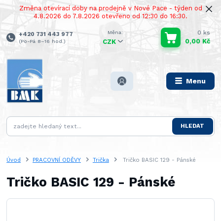
Změna otevírací doby na prodejně v Nové Pace - týden od
4.8.2026 do 7.8.2026 otevřeno od 12:30 do 16:30.
0
ks
+420 731 443 977
0,00 Kč
(Po-Pá 8–16 hod.)
CZK
Menu
HLEDAT
Úvod
PRACOVNÍ ODĚVY
Trička
Tričko BASIC 129 - Pánské
Tričko BASIC 129 - Pánské