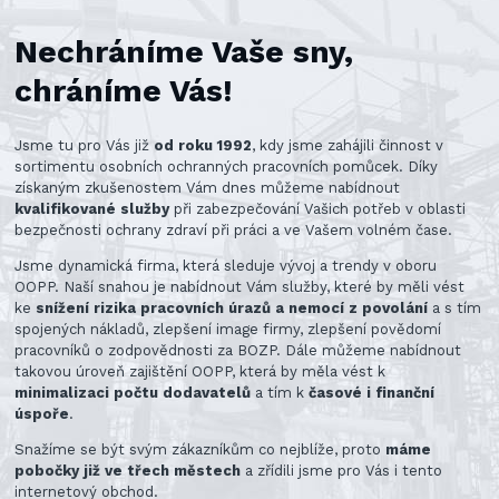
Nechráníme Vaše sny,
chráníme Vás!
Jsme tu pro Vás již
od roku 1992
, kdy jsme zahájili činnost v
sortimentu osobních ochranných pracovních pomůcek. Díky
získaným zkušenostem Vám dnes můžeme nabídnout
kvalifikované služby
při zabezpečování Vašich potřeb v oblasti
bezpečnosti ochrany zdraví při práci a ve Vašem volném čase.
Jsme dynamická firma, která sleduje vývoj a trendy v oboru
OOPP. Naší snahou je nabídnout Vám služby, které by měli vést
ke
snížení rizika pracovních úrazů a nemocí z povolání
a s tím
spojených nákladů, zlepšení image firmy, zlepšení povědomí
pracovníků o zodpovědnosti za BOZP. Dále můžeme nabídnout
takovou úroveň zajištění OOPP, která by měla vést k
minimalizaci počtu dodavatelů
a tím k
časové i finanční
úspoře
.
Snažíme se být svým zákazníkům co nejblíže, proto
máme
pobočky již ve třech městech
a zřídili jsme pro Vás i tento
internetový obchod.