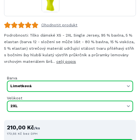
Ohodnotit produkt
Podrobnosti: Tílko dámské XS - 2XL Single Jersey, 95 % bavlna, 5 %
elastan (barva 12 - složení se může lišit - 80 % bavlna, 15 % viskóza,
5 % elastan) strečový materiál udržující stálost tvaru přiléhavý střih
s bočními švy hlubší kulatý výstřih průkrčník a průramky lemovány
vrchovým materiálem širš...
celý popis
Barva
Velikost
210,00 Kč
/
ks
173,55 Kč
bez DPH