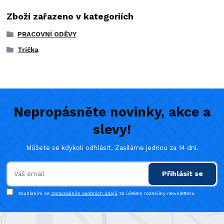
Zboží zařazeno v kategoriích
PRACOVNÍ ODĚVY
Trička
Nepropásněte novinky, akce a
slevy!
Můžete se kdykoli odhlásit. Zasíláme jednou za 14 dní.
Přihlásit se
Souhlasím se
zpracováním osobních údajů
za účelem rozesílky newsletteru.