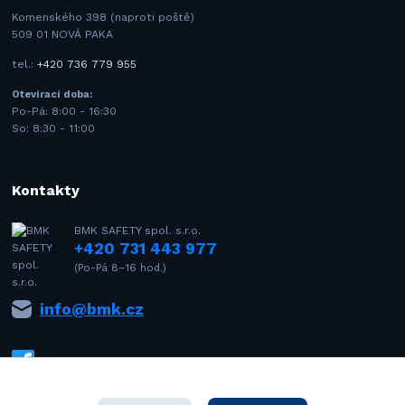
Komenského 398 (naproti poště)
509 01 NOVÁ PAKA
tel.:
+420 736 779 955
Otevírací doba:
Po-Pá: 8:00 - 16:30
So: 8:30 - 11:00
Kontakty
BMK SAFETY spol. s.r.o.
+420 731 443 977
(Po-Pá 8–16 hod.)
info@bmk.cz