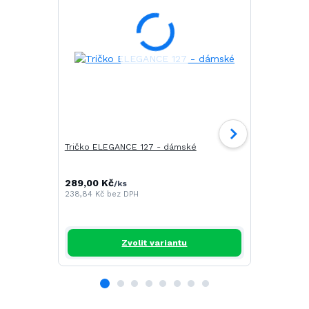
Tričko ELEGANCE 127 - dámské
Tričko CAM
289,00 Kč
196,00 Kč
/
ks
/
238,84 Kč
bez DPH
161,98 Kč
be
Zvolit variantu