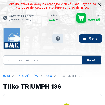
Změna otevírací doby na prodejně v Nové Pace - týden od
4.8.2026 do 7.8.2026 otevřeno od 12:30 do 16:30.
0
ks
+420 731 443 977
0,00 Kč
(Po-Pá 8–16 hod.)
CZK
Menu
HLEDAT
Úvod
PRACOVNÍ ODĚVY
Trička
Tílko TRIUMPH 136
Tílko TRIUMPH 136