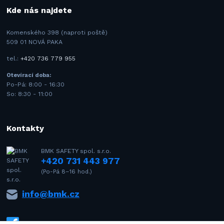
Kde nás najdete
Komenského 398 (naproti poště)
509 01 NOVÁ PAKA
tel.:
+420 736 779 955
Otevírací doba:
Po-Pá: 8:00 - 16:30
So: 8:30 - 11:00
Kontakty
BMK SAFETY spol. s.r.o.
+420 731 443 977
(Po-Pá 8–16 hod.)
info@bmk.cz