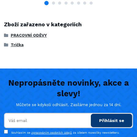
Zboží zařazeno v kategoriích
PRACOVNÍ ODĚVY
Trička
Nepropásněte novinky, akce a
slevy!
Můžete se kdykoli odhlásit. Zasíláme jednou za 14 dní.
Přihlásit se
Souhlasím se
zpracováním osobních údajů
za účelem rozesílky newsletteru.