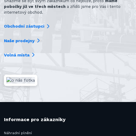
Snažíme se být svým zákazníkům co nejblíže, proto
máme
pobočky již ve třech městech
a zřídili jsme pro Vás i tento
internetový obchod.
Obchodní zástupci
Naše prodejny
Volná místa
Informace pro zákazníky
Náhradní plnění