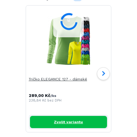
Tričko ELEGANCE 127 - dámské
Tričko CAM
289,00 Kč
196,00 Kč
/
ks
/
238,84 Kč
bez DPH
161,98 Kč
be
Zvolit variantu