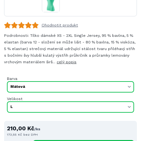
Ohodnotit produkt
Podrobnosti: Tílko dámské XS - 2XL Single Jersey, 95 % bavlna, 5 %
elastan (barva 12 - složení se může lišit - 80 % bavlna, 15 % viskóza,
5 % elastan) strečový materiál udržující stálost tvaru přiléhavý střih
s bočními švy hlubší kulatý výstřih průkrčník a průramky lemovány
vrchovým materiálem širš...
celý popis
Barva
Velikost
210,00 Kč
/
ks
173,55 Kč
bez DPH