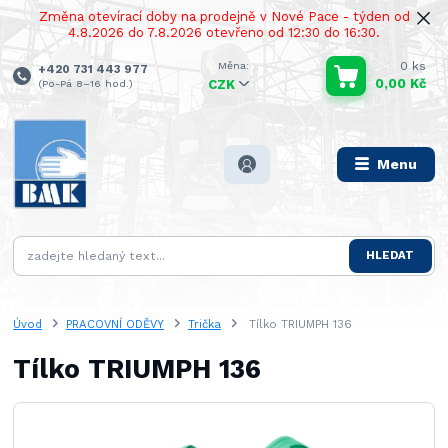
Změna otevírací doby na prodejně v Nové Pace - týden od
4.8.2026 do 7.8.2026 otevřeno od 12:30 do 16:30.
0
ks
+420 731 443 977
0,00 Kč
(Po-Pá 8–16 hod.)
CZK
Menu
HLEDAT
Úvod
PRACOVNÍ ODĚVY
Trička
Tílko TRIUMPH 136
Tílko TRIUMPH 136