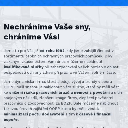
Nechráníme Vaše sny,
chráníme Vás!
Jsme tu pro Vás již
od roku 1992
, kdy jsme zahájili činnost v
sortimentu osobních ochranných pracovních pomůcek. Díky
získaným zkušenostem Vám dnes můžeme nabídnout
kvalifikované služby
při zabezpečování Vašich potřeb v oblasti
bezpečnosti ochrany zdraví při práci a ve Vašem volném čase.
Jsme dynamická firma, která sleduje vývoj a trendy v oboru
OOPP. Naší snahou je nabídnout Vám služby, které by měli vést
ke
snížení rizika pracovních úrazů a nemocí z povolání
a s tím
spojených nákladů, zlepšení image firmy, zlepšení povědomí
pracovníků o zodpovědnosti za BOZP. Dále můžeme nabídnout
takovou úroveň zajištění OOPP, která by měla vést k
minimalizaci počtu dodavatelů
a tím k
časové i finanční
úspoře
.