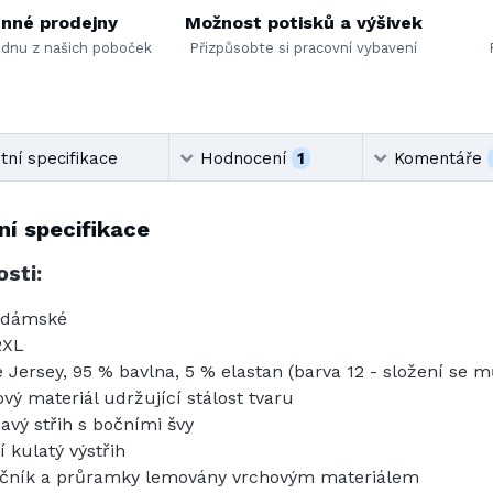
nné prodejny
Možnost potisků a výšivek
ednu z našich poboček
Přizpůsobte si pracovní vybavení
ní specifikace
Hodnocení
1
Komentáře
í specifikace
sti:
 dámské
2XL
e Jersey, 95 % bavlna, 5 % elastan (barva 12 - složení se mů
ový materiál udržující stálost tvaru
havý střih s bočními švy
í kulatý výstřih
čník a průramky lemovány vrchovým materiálem