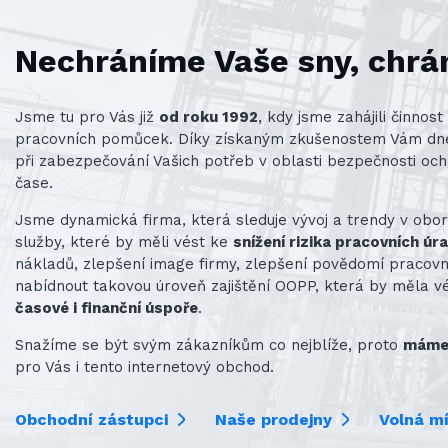
Nechráníme Vaše sny, chrá
Jsme tu pro Vás již
od roku 1992
, kdy jsme zahájili činno
pracovních pomůcek. Díky získaným zkušenostem Vám d
při zabezpečování Vašich potřeb v oblasti bezpečnosti och
čase.
Jsme dynamická firma, která sleduje vývoj a trendy v obo
služby, které by měli vést ke
snížení rizika pracovních úr
nákladů, zlepšení image firmy, zlepšení povědomí praco
nabídnout takovou úroveň zajištění OOPP, která by měla v
časové i finanční úspoře
.
Snažíme se být svým zákazníkům co nejblíže, proto
máme 
pro Vás i tento internetový obchod.
Obchodní zástupci
Naše prodejny
Volná m