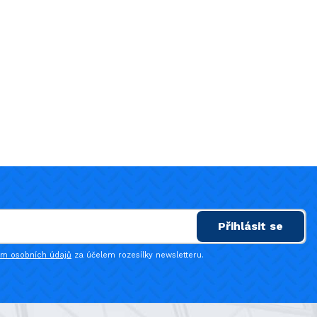
Přihlásit se
ím osobních údajů
za účelem rozesílky newsletteru.