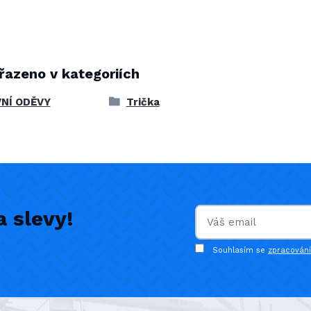
řazeno v kategoriích
NÍ ODĚVY
Trička
 slevy!
Souhlasím se
zpracován