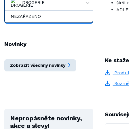
DROGERIE
širší
ADLE
NEZAŘAZENO
Novinky
Ke staže
Zobrazit všechny novinky
Produk
Rozmě
Souvisej
Nepropásněte novinky,
akce a slevy!