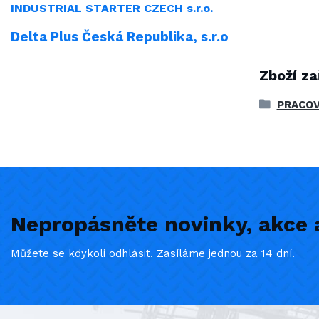
INDUSTRIAL
STARTER CZECH s.r.o.
Delta Plus Česká Republika, s.r.o
Zboží za
PRACOV
Nepropásněte novinky, akce a
Můžete se kdykoli odhlásit. Zasíláme jednou za 14 dní.