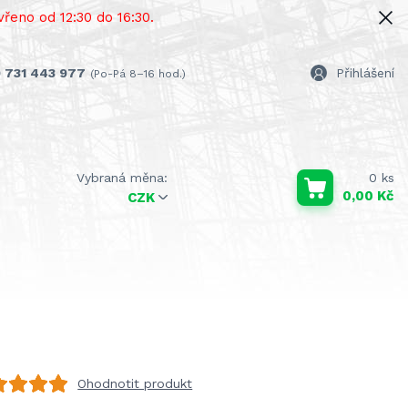
řeno od 12:30 do 16:30.
 731 443 977
Přihlášení
(Po-Pá 8–16 hod.)
0
ks
0,00 Kč
CZK
Ohodnotit produkt