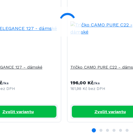
EGANCE 127 - dámské
Tričko CAMO PURE C22 - dáms
č
196,00 Kč
/
ks
/
ks
bez DPH
161,98 Kč
bez DPH
Zvolit variantu
Zvolit variantu