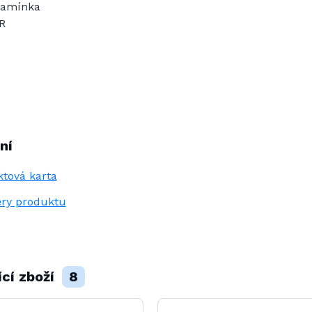
 ramínka
R
ní
tová karta
ry produktu
ící zboží
8