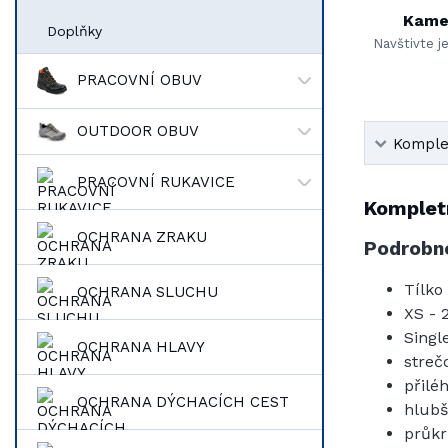
Kame
Doplňky
Navštivte j
PRACOVNÍ OBUV
OUTDOOR OBUV
Komplet
PRACOVNÍ RUKAVICE
Kompletn
OCHRANA ZRAKU
Podrobno
Tílko
OCHRANA SLUCHU
XS - 
Singl
OCHRANA HLAVY
streč
přilé
OCHRANA DÝCHACÍCH CEST
hlubš
průkr