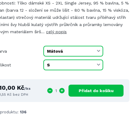
obnosti: Tílko dámské XS - 2XL Single Jersey, 95 % bavlna, 5 %
an (barva 12 - složení se může lišit - 80 % bavlna, 15 % viskóza,
lastan) strečový materiál udržující stálost tvaru přiléhavý střih
ními švy hlubší kulatý výstřih průkrčník a průramky lemovány
ovým materiálem širš...
celý popis
arva
likost
10,00 Kč
/
ks
Přidat do košíku
3,55 Kč
bez DPH
 produktu:
136