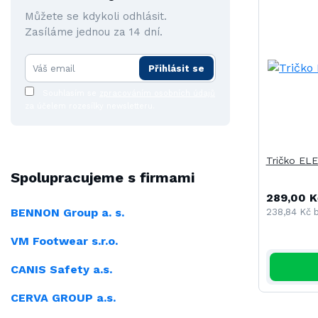
Můžete se kdykoli odhlásit.
Zasíláme jednou za 14 dní.
Přihlásit se
Souhlasím se
zpracováním osobních údajů
za účelem rozesílky newsletteru.
Tričko EL
Spolupracujeme s firmami
289,00 K
BENNON Group a. s.
238,84 Kč
VM Footwear s.r.o.
CANIS Safety a.s.
CERVA GROUP a.s.