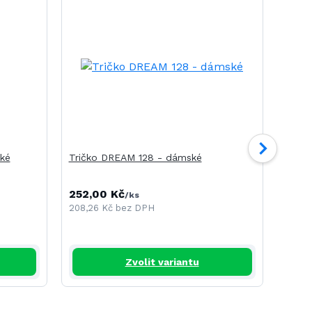
ké
Tričko DREAM 128 - dámské
Tričk
252,00 Kč
240,
/
ks
208,26 Kč
bez DPH
198,3
Zvolit variantu