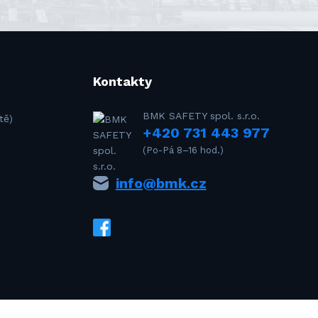
Kontakty
BMK SAFETY spol. s.r.o.
tě)
+420 731 443 977
(Po-Pá 8–16 hod.)
info@bmk.cz