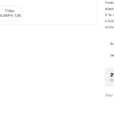
Podr
elast
5 % e
s boč
vrch
B
Ve
2
17
Číslo