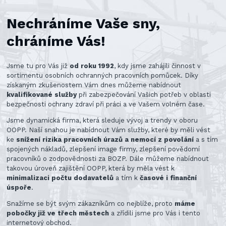
Nechráníme Vaše sny,
chráníme Vás!
Jsme tu pro Vás již
od roku 1992
, kdy jsme zahájili činnost v
sortimentu osobních ochranných pracovních pomůcek. Díky
získaným zkušenostem Vám dnes můžeme nabídnout
kvalifikované služby
při zabezpečování Vašich potřeb v oblasti
bezpečnosti ochrany zdraví při práci a ve Vašem volném čase.
Jsme dynamická firma, která sleduje vývoj a trendy v oboru
OOPP. Naší snahou je nabídnout Vám služby, které by měli vést
ke
snížení rizika pracovních úrazů a nemocí z povolání
a s tím
spojených nákladů, zlepšení image firmy, zlepšení povědomí
pracovníků o zodpovědnosti za BOZP. Dále můžeme nabídnout
takovou úroveň zajištění OOPP, která by měla vést k
minimalizaci počtu dodavatelů
a tím k
časové i finanční
úspoře
.
Snažíme se být svým zákazníkům co nejblíže, proto
máme
pobočky již ve třech městech
a zřídili jsme pro Vás i tento
internetový obchod.