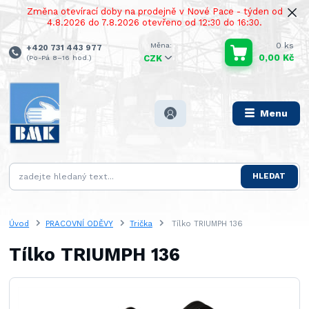
Změna otevírací doby na prodejně v Nové Pace - týden od
4.8.2026 do 7.8.2026 otevřeno od 12:30 do 16:30.
0
ks
+420 731 443 977
0,00 Kč
(Po-Pá 8–16 hod.)
CZK
Menu
HLEDAT
Úvod
PRACOVNÍ ODĚVY
Trička
Tílko TRIUMPH 136
Tílko TRIUMPH 136