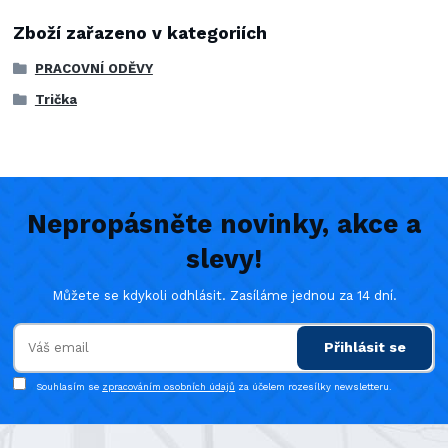
Zboží zařazeno v kategoriích
PRACOVNÍ ODĚVY
Trička
Nepropásněte novinky, akce a
slevy!
Můžete se kdykoli odhlásit. Zasíláme jednou za 14 dní.
Přihlásit se
Souhlasím se
zpracováním osobních údajů
za účelem rozesílky newsletteru.