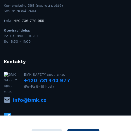
Komenského 398 (naproti poště)
509 01 NOVÁ PAKA
tel.:
+420 736 779 955
Otevírací doba:
Po-Pá: 8:00 - 16:30
So: 8:30 - 11:00
Kontakty
BMK SAFETY spol. s.r.o.
+420 731 443 977
(Po-Pá 8–16 hod.)
info@bmk.cz