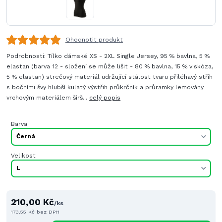
Ohodnotit produkt
Podrobnosti: Tílko dámské XS - 2XL Single Jersey, 95 % bavlna, 5 %
elastan (barva 12 - složení se může lišit - 80 % bavlna, 15 % viskóza,
5 % elastan) strečový materiál udržující stálost tvaru přiléhavý střih
s bočními švy hlubší kulatý výstřih průkrčník a průramky lemovány
vrchovým materiálem širš...
celý popis
Barva
Velikost
210,00 Kč
/
ks
173,55 Kč
bez DPH