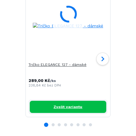
Tričko ELEGANCE 127 - dámské
Tričko CAM
289,00 Kč
196,00 Kč
/
ks
/
238,84 Kč
bez DPH
161,98 Kč
be
Zvolit variantu