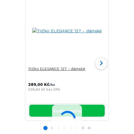
Tričko ELEGANCE 127 - dámské
Tričko CAM
289,00 Kč
196,00 Kč
/
ks
/
238,84 Kč
bez DPH
161,98 Kč
be
Zvolit variantu