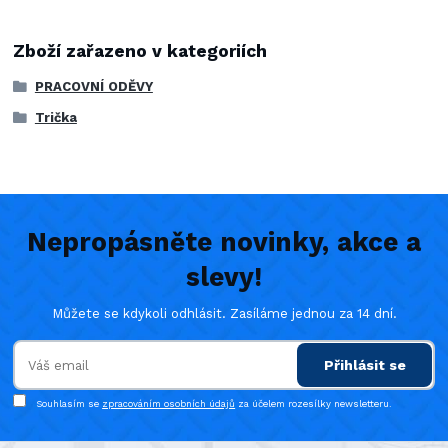
Zboží zařazeno v kategoriích
PRACOVNÍ ODĚVY
Trička
Nepropásněte novinky, akce a
slevy!
Můžete se kdykoli odhlásit. Zasíláme jednou za 14 dní.
Přihlásit se
Souhlasím se
zpracováním osobních údajů
za účelem rozesílky newsletteru.