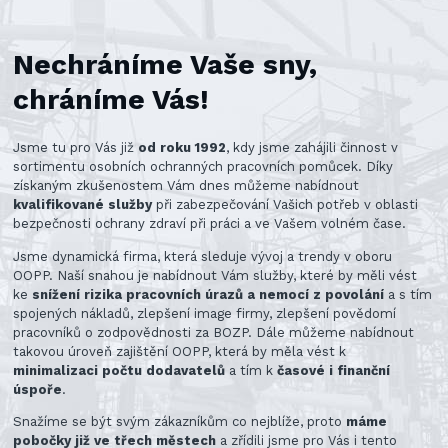
Nechráníme Vaše sny,
chráníme Vás!
Jsme tu pro Vás již
od roku 1992
, kdy jsme zahájili činnost v
sortimentu osobních ochranných pracovních pomůcek. Díky
získaným zkušenostem Vám dnes můžeme nabídnout
kvalifikované služby
při zabezpečování Vašich potřeb v oblasti
bezpečnosti ochrany zdraví při práci a ve Vašem volném čase.
Jsme dynamická firma, která sleduje vývoj a trendy v oboru
OOPP. Naší snahou je nabídnout Vám služby, které by měli vést
ke
snížení rizika pracovních úrazů a nemocí z povolání
a s tím
spojených nákladů, zlepšení image firmy, zlepšení povědomí
pracovníků o zodpovědnosti za BOZP. Dále můžeme nabídnout
takovou úroveň zajištění OOPP, která by měla vést k
minimalizaci počtu dodavatelů
a tím k
časové i finanční
úspoře
.
Snažíme se být svým zákazníkům co nejblíže, proto
máme
pobočky již ve třech městech
a zřídili jsme pro Vás i tento