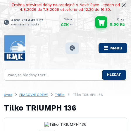
Změna otevírací doby na prodejně v Nové Pace - týden od
4.8.2026 do 7.8.2026 otevřeno od 12:30 do 16:30.
0
ks
+420 731 443 977
0,00 Kč
(Po-Pá 8–16 hod.)
CZK
Menu
HLEDAT
Úvod
PRACOVNÍ ODĚVY
Trička
Tílko TRIUMPH 136
Tílko TRIUMPH 136