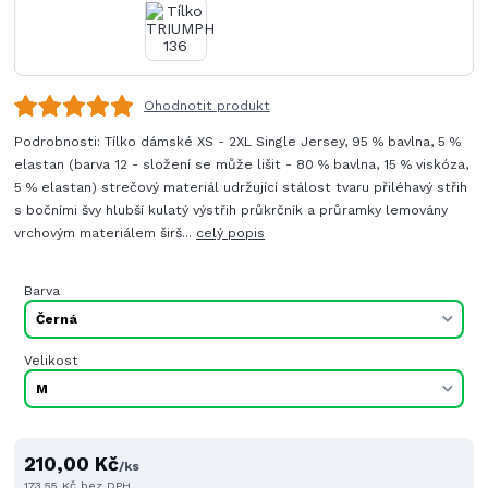
Ohodnotit produkt
Podrobnosti: Tílko dámské XS - 2XL Single Jersey, 95 % bavlna, 5 %
elastan (barva 12 - složení se může lišit - 80 % bavlna, 15 % viskóza,
5 % elastan) strečový materiál udržující stálost tvaru přiléhavý střih
s bočními švy hlubší kulatý výstřih průkrčník a průramky lemovány
vrchovým materiálem širš...
celý popis
Barva
Velikost
210,00 Kč
/
ks
173,55 Kč
bez DPH