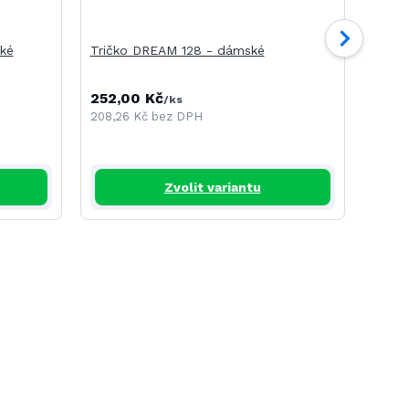
ké
Tričko DREAM 128 - dámské
Tričk
252,00 Kč
240,
/
ks
208,26 Kč
bez DPH
198,3
Zvolit variantu