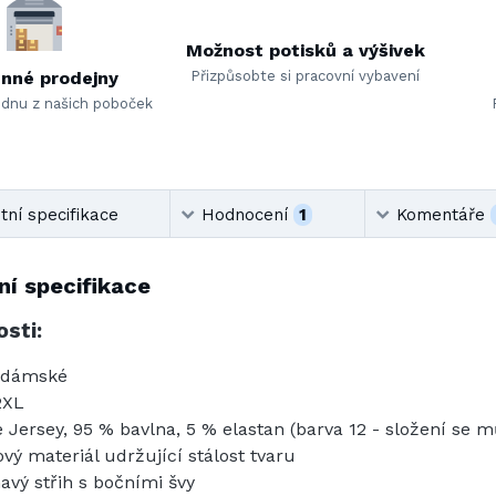
Možnost potisků a výšivek
nné prodejny
Přizpůsobte si pracovní vybavení
ednu z našich poboček
ní specifikace
Hodnocení
1
Komentáře
í specifikace
sti:
 dámské
2XL
e Jersey, 95 % bavlna, 5 % elastan (barva 12 - složení se mů
ový materiál udržující stálost tvaru
havý střih s bočními švy