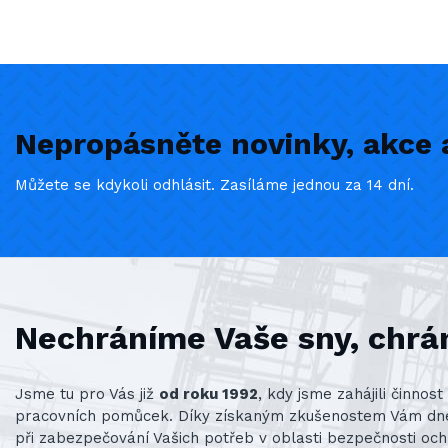
Nepropásněte novinky, akce a
Můžete se kdykoli odhlásit. Zasíláme jednou za 14 dní.
Nechráníme Vaše sny, chrá
Jsme tu pro Vás již
od roku 1992
, kdy jsme zahájili činno
pracovních pomůcek. Díky získaným zkušenostem Vám d
při zabezpečování Vašich potřeb v oblasti bezpečnosti och