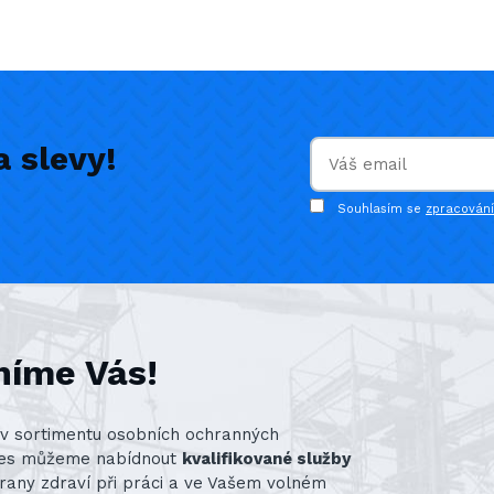
 slevy!
Souhlasím se
zpracován
níme Vás!
st v sortimentu osobních ochranných
nes můžeme nabídnout
kvalifikované služby
rany zdraví při práci a ve Vašem volném