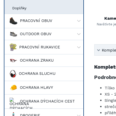
Doplňky
Kame
PRACOVNÍ OBUV
Navštivte j
OUTDOOR OBUV
PRACOVNÍ RUKAVICE
Komplet
OCHRANA ZRAKU
Kompletn
OCHRANA SLUCHU
Podrobno
OCHRANA HLAVY
Tílko
XS - 
Singl
OCHRANA DÝCHACÍCH CEST
streč
přilé
DROGERIE