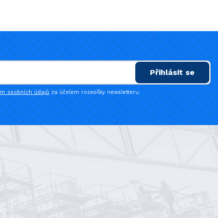
Přihlásit se
ím osobních údajů
za účelem rozesílky newsletteru.