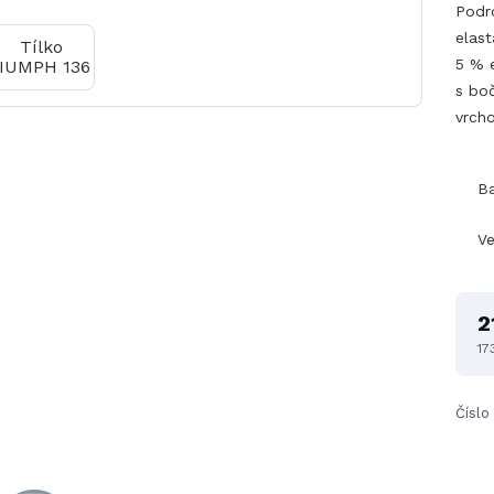
Podr
elast
5 % e
s boč
vrch
B
Ve
2
17
Číslo