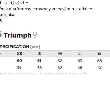
í kulatý výstřih
čník a průramky lemovány vrchovým materiálem
 ramínka
R