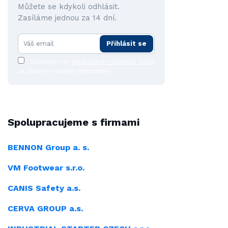
Můžete se kdykoli odhlásit.
Zasíláme jednou za 14 dní.
Přihlásit se
Souhlasím se
zpracováním osobních údajů
za účelem rozesílky newsletteru.
Spolupracujeme s firmami
BENNON Group a. s.
VM Footwear s.r.o.
CANIS Safety a.s.
CERVA GROUP a.s.