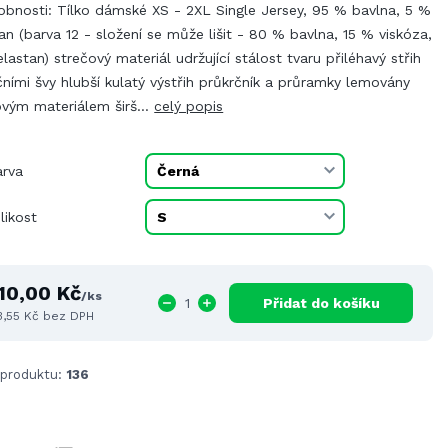
obnosti: Tílko dámské XS - 2XL Single Jersey, 95 % bavlna, 5 %
an (barva 12 - složení se může lišit - 80 % bavlna, 15 % viskóza,
lastan) strečový materiál udržující stálost tvaru přiléhavý střih
ními švy hlubší kulatý výstřih průkrčník a průramky lemovány
ovým materiálem širš...
celý popis
arva
likost
10,00 Kč
/
ks
Přidat do košíku
3,55 Kč
bez DPH
 produktu:
136