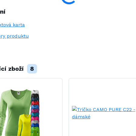
ní
tová karta
ry produktu
ící zboží
8