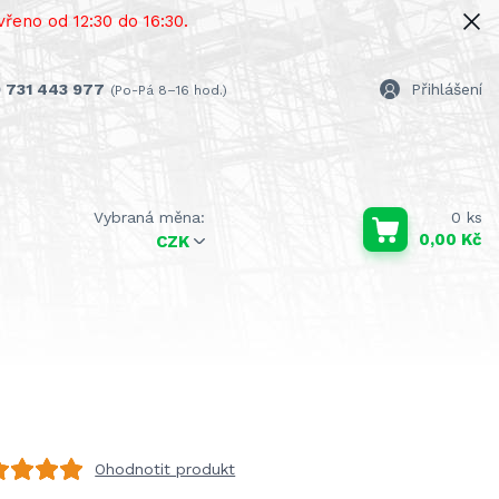
řeno od 12:30 do 16:30.
 731 443 977
Přihlášení
(Po-Pá 8–16 hod.)
0
ks
0,00 Kč
CZK
Ohodnotit produkt