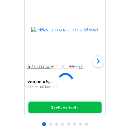
Tričko ELEGANCE 127 - dámské
Tričko CAM
289,00 Kč
196,00 Kč
/
ks
/
238,84 Kč
bez DPH
161,98 Kč
be
Zvolit variantu