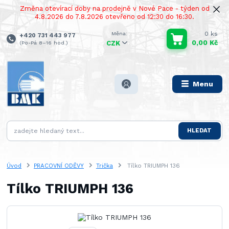
Změna otevírací doby na prodejně v Nové Pace - týden od
4.8.2026 do 7.8.2026 otevřeno od 12:30 do 16:30.
0
ks
+420 731 443 977
0,00 Kč
(Po-Pá 8–16 hod.)
CZK
Menu
HLEDAT
Úvod
PRACOVNÍ ODĚVY
Trička
Tílko TRIUMPH 136
Tílko TRIUMPH 136