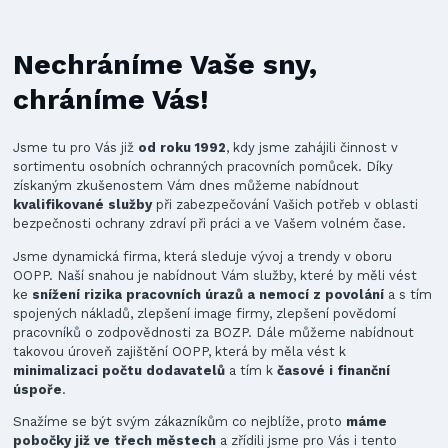
Nechráníme Vaše sny,
chráníme Vás!
Jsme tu pro Vás již
od roku 1992
, kdy jsme zahájili činnost v
sortimentu osobních ochranných pracovních pomůcek. Díky
získaným zkušenostem Vám dnes můžeme nabídnout
kvalifikované služby
při zabezpečování Vašich potřeb v oblasti
bezpečnosti ochrany zdraví při práci a ve Vašem volném čase.
Jsme dynamická firma, která sleduje vývoj a trendy v oboru
OOPP. Naší snahou je nabídnout Vám služby, které by měli vést
ke
snížení rizika pracovních úrazů a nemocí z povolání
a s tím
spojených nákladů, zlepšení image firmy, zlepšení povědomí
pracovníků o zodpovědnosti za BOZP. Dále můžeme nabídnout
takovou úroveň zajištění OOPP, která by měla vést k
minimalizaci počtu dodavatelů
a tím k
časové i finanční
úspoře
.
Snažíme se být svým zákazníkům co nejblíže, proto
máme
pobočky již ve třech městech
a zřídili jsme pro Vás i tento