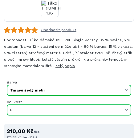
Ohodnotit produkt
Podrobnosti: Tílko dámské XS - 2XL Single Jersey, 95 % bavlna, 5 %
elastan (barva 12 - složení se může lišit - 80 % bavlna, 15 % viskóza,
5 % elastan) strečový materiál udržující stálost tvaru přiléhavý střih
s bočními švy hlubší kulatý výstřih průkrčník a průramky lemovány
vrchovým materiálem širš...
celý popis
Barva
Velikost
210,00 Kč
/
ks
173,55 Kč
bez DPH