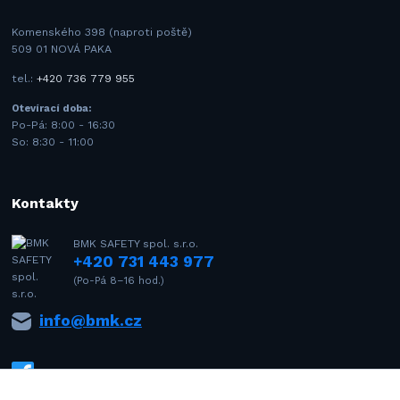
Komenského 398 (naproti poště)
509 01 NOVÁ PAKA
tel.:
+420 736 779 955
Otevírací doba:
Po-Pá: 8:00 - 16:30
So: 8:30 - 11:00
Kontakty
BMK SAFETY spol. s.r.o.
+420 731 443 977
(Po-Pá 8–16 hod.)
info@bmk.cz