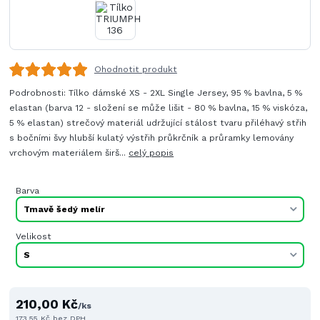
Ohodnotit produkt
Podrobnosti: Tílko dámské XS - 2XL Single Jersey, 95 % bavlna, 5 %
elastan (barva 12 - složení se může lišit - 80 % bavlna, 15 % viskóza,
5 % elastan) strečový materiál udržující stálost tvaru přiléhavý střih
s bočními švy hlubší kulatý výstřih průkrčník a průramky lemovány
vrchovým materiálem širš...
celý popis
Barva
Velikost
210,00 Kč
/
ks
173,55 Kč
bez DPH