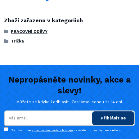
Zboží zařazeno v kategoriích
PRACOVNÍ ODĚVY
Trička
Nepropásněte novinky, akce a
slevy!
Můžete se kdykoli odhlásit. Zasíláme jednou za 14 dní.
Přihlásit se
Souhlasím se
zpracováním osobních údajů
za účelem rozesílky newsletteru.