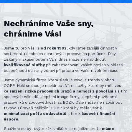
Nechráníme Vaše sny,
chráníme Vás!
Jsme tu pro Vás již
od roku 1992
, kdy jsme zahájili činnost v
sortimentu osobních ochranných pracovních pomůcek. Díky
získaným zkušenostem Vám dnes můžeme nabídnout
kvalifikované služby
při zabezpečování Vašich potřeb v oblasti
bezpečnosti ochrany zdraví při práci a ve Vašem volném čase.
Jsme dynamická firma, která sleduje vývoj a trendy v oboru
OOPP. Naší snahou je nabídnout Vám služby, které by měli vést
ke
snížení rizika pracovních úrazů a nemocí z povolání
a s tím
spojených nákladů, zlepšení image firmy, zlepšení povědomí
pracovníků o zodpovědnosti za BOZP. Dále můžeme nabídnout
takovou úroveň zajištění OOPP, která by měla vést k
minimalizaci počtu dodavatelů
a tím k
časové i finanční
úspoře
.
Snažíme se být svým zákazníkům co nejblíže, proto
máme