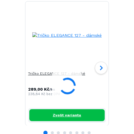
Tričko ELEGANCE 127 - dámské
Tričko CAM
289,00 Kč
196,00 Kč
/
ks
/
238,84 Kč
bez DPH
161,98 Kč
be
Zvolit variantu