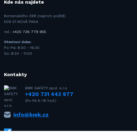
Kde nás najdete
Komenského 398 (naproti poště)
509 01 NOVÁ PAKA
tel.:
+420 736 779 955
Otevírací doba:
Po-Pá: 8:00 - 16:30
So: 8:30 - 11:00
Kontakty
BMK SAFETY spol. s.r.o.
+420 731 443 977
(Po-Pá 8–16 hod.)
info@bmk.cz