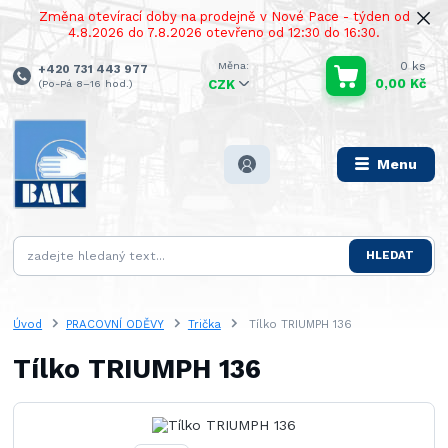
Změna otevírací doby na prodejně v Nové Pace - týden od
4.8.2026 do 7.8.2026 otevřeno od 12:30 do 16:30.
0
ks
+420 731 443 977
0,00 Kč
(Po-Pá 8–16 hod.)
CZK
Menu
HLEDAT
Úvod
PRACOVNÍ ODĚVY
Trička
Tílko TRIUMPH 136
Tílko TRIUMPH 136