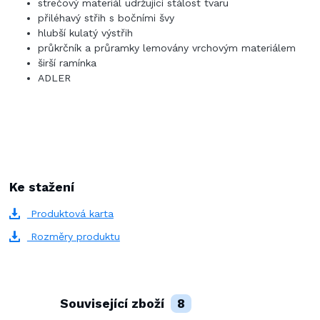
strečový materiál udržující stálost tvaru
přiléhavý střih s bočními švy
hlubší kulatý výstřih
průkrčník a průramky lemovány vrchovým materiálem
širší ramínka
ADLER
Ke stažení
Produktová karta
Rozměry produktu
Související zboží
8