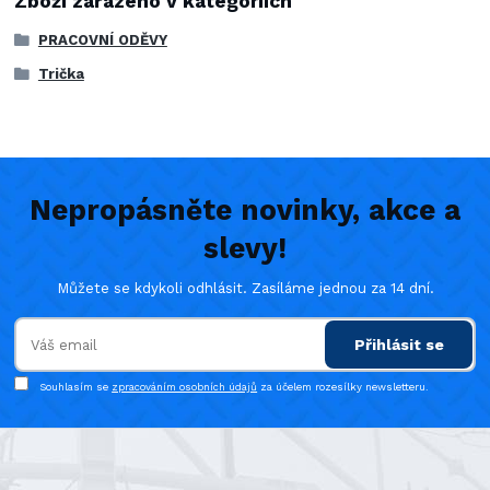
Zboží zařazeno v kategoriích
PRACOVNÍ ODĚVY
Trička
Nepropásněte novinky, akce a
slevy!
Můžete se kdykoli odhlásit. Zasíláme jednou za 14 dní.
Přihlásit se
Souhlasím se
zpracováním osobních údajů
za účelem rozesílky newsletteru.