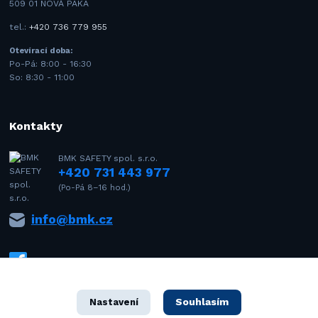
509 01 NOVÁ PAKA
tel.:
+420 736 779 955
Otevírací doba:
Po-Pá: 8:00 - 16:30
So: 8:30 - 11:00
Kontakty
BMK SAFETY spol. s.r.o.
+420 731 443 977
(Po-Pá 8–16 hod.)
info@bmk.cz
Souhlasím
Nastavení