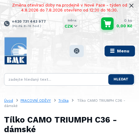
Změna otevírací doby na prodejně v Nové Pace - týden od
4.8.2026 do 7.8.2026 otevřeno od 12:30 do 16:30.
0
ks
+420 731 443 977
0,00 Kč
(Po-Pá 8–16 hod.)
CZK
Menu
HLEDAT
Úvod
PRACOVNÍ ODĚVY
Trička
Tílko CAMO TRIUMPH C36 -
dámské
Tílko CAMO TRIUMPH C36 -
dámské