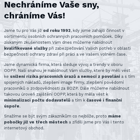
Nechráníme Vaše sny,
chráníme Vás!
Jsme tu pro Vás již
od roku 1992
, kdy jsme zahájili činnost v
sortimentu osobních ochranných pracovních pomůcek. Díky
získaným zkušenostem Vám dnes můžeme nabídnout
kvalifikované služby
při zabezpečování Vašich potřeb v oblasti
bezpečnosti ochrany zdraví při práci a ve Vašem volném čase.
Jsme dynamická firma, která sleduje vývoj a trendy v oboru
OOPP. Naší snahou je nabídnout Vám služby, které by měli vést
ke
snížení rizika pracovních úrazů a nemocí z povolání
a s tím
spojených nákladů, zlepšení image firmy, zlepšení povědomí
pracovníků o zodpovědnosti za BOZP. Dále můžeme nabídnout
takovou úroveň zajištění OOPP, která by měla vést k
minimalizaci počtu dodavatelů
a tím k
časové i finanční
úspoře
.
Snažíme se být svým zákazníkům co nejblíže, proto
máme
pobočky již ve třech městech
a zřídili jsme pro Vás i tento
internetový obchod.