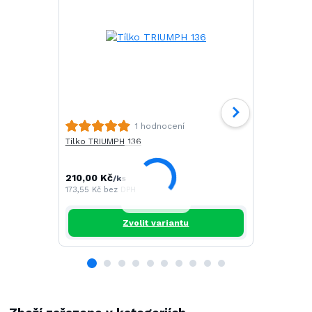
Tričko CAM
1 hodnocení
Tílko TRIUMPH 136
196,00 Kč
/
161,98 Kč
be
210,00 Kč
/
ks
173,55 Kč
bez DPH
Zvolit variantu