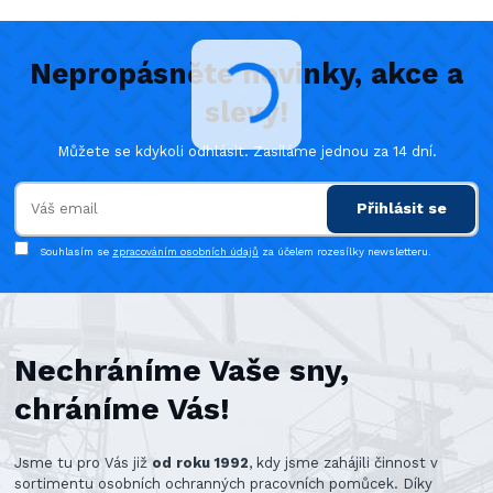
Nepropásněte novinky, akce a
slevy!
Můžete se kdykoli odhlásit. Zasíláme jednou za 14 dní.
Přihlásit se
Souhlasím se
zpracováním osobních údajů
za účelem rozesílky newsletteru.
Nechráníme Vaše sny,
chráníme Vás!
Jsme tu pro Vás již
od roku 1992
, kdy jsme zahájili činnost v
sortimentu osobních ochranných pracovních pomůcek. Díky