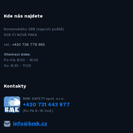
Kde nás najdete
Komenského 398 (naproti poště)
509 01 NOVÁ PAKA
tel.:
+420 736 779 955
Otevírací doba:
Po-Pá: 8:00 - 16:30
So: 8:30 - 11:00
Kontakty
BMK SAFETY spol. s.r.o.
+420 731 443 977
(Po-Pá 8–16 hod.)
info@bmk.cz