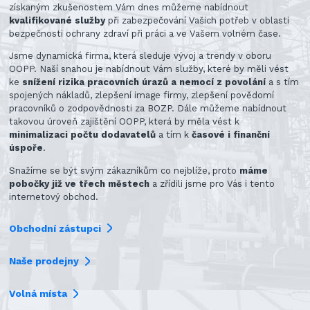
získaným zkušenostem Vám dnes můžeme nabídnout
kvalifikované služby
při zabezpečování Vašich potřeb v oblasti
bezpečnosti ochrany zdraví při práci a ve Vašem volném čase.
Jsme dynamická firma, která sleduje vývoj a trendy v oboru
OOPP. Naší snahou je nabídnout Vám služby, které by měli vést
ke
snížení rizika pracovních úrazů a nemocí z povolání
a s tím
spojených nákladů, zlepšení image firmy, zlepšení povědomí
pracovníků o zodpovědnosti za BOZP. Dále můžeme nabídnout
takovou úroveň zajištění OOPP, která by měla vést k
minimalizaci počtu dodavatelů
a tím k
časové i finanční
úspoře
.
Snažíme se být svým zákazníkům co nejblíže, proto
máme
pobočky již ve třech městech
a zřídili jsme pro Vás i tento
internetový obchod.
Obchodní zástupci
Naše prodejny
Volná místa