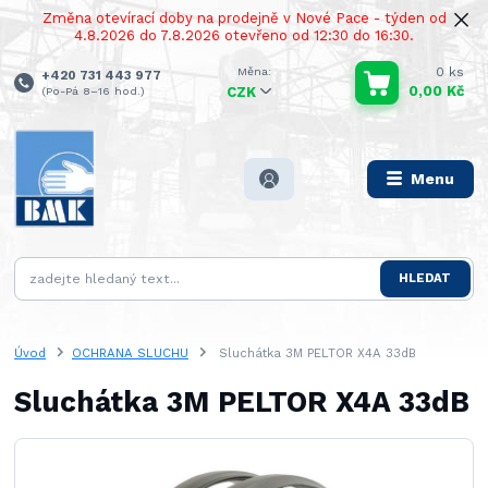
Změna otevírací doby na prodejně v Nové Pace - týden od
4.8.2026 do 7.8.2026 otevřeno od 12:30 do 16:30.
0
ks
+420 731 443 977
0,00 Kč
(Po-Pá 8–16 hod.)
CZK
Menu
HLEDAT
Úvod
OCHRANA SLUCHU
Sluchátka 3M PELTOR X4A 33dB
Sluchátka 3M PELTOR X4A 33dB