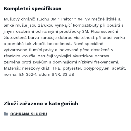
Kompletní specifikace
Mušlový chránič sluchu 3M™ Peltor™ X4. Výjimečně štíhlé a
lehké mušle jsou zárukou vynikající kompatibility při použití s
jinými osobními ochrannými prostředky 3M. Fluorescenční
žlutozelená barva zaručuje dobrou viditelnost při práci venku
a pomáhá tak zlepšit bezpečnost. Nově speciálně
vytvarované tlumící prvky a inovovaná pěna obsažená v
těsnícím kroužku zaručují vynikající akustickou ochranu
zejména proti zvukům s dominujícími nízkými frekvencemi.
Materiál: nerezový drát, TPE, polyester, polypropylen, acetát,
norma: EN 352-1, útlum SNR: 33 dB
Zboží zařazeno v kategoriích
OCHRANA SLUCHU