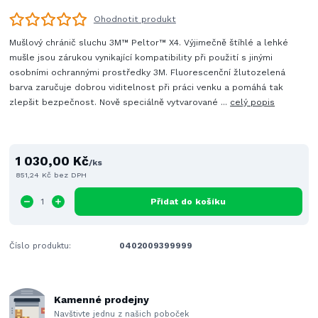
Ohodnotit produkt
Mušlový chránič sluchu 3M™ Peltor™ X4. Výjimečně štíhlé a lehké
mušle jsou zárukou vynikající kompatibility při použití s jinými
osobními ochrannými prostředky 3M. Fluorescenční žlutozelená
barva zaručuje dobrou viditelnost při práci venku a pomáhá tak
zlepšit bezpečnost. Nově speciálně vytvarované ...
celý popis
1 030,00 Kč
/
ks
851,24 Kč
bez DPH
Přidat do košíku
Číslo produktu:
0402009399999
Kamenné prodejny
Navštivte jednu z našich poboček