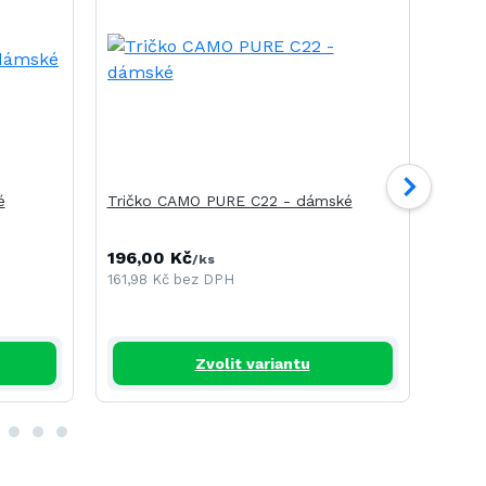
é
Tričko CAMO PURE C22 - dámské
Tričk
196,00 Kč
240,
/
ks
161,98 Kč
bez DPH
198,3
Zvolit variantu