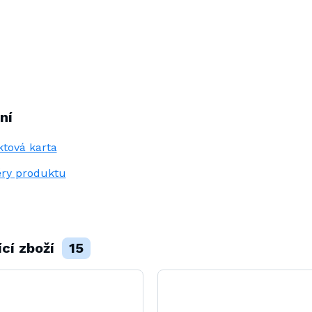
ní
tová karta
ry produktu
ící zboží
15