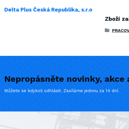
Delta Plus Česká Republika, s.r.o
Zboží za
PRACOV
Nepropásněte novinky, akce a
Můžete se kdykoli odhlásit. Zasíláme jednou za 14 dní.