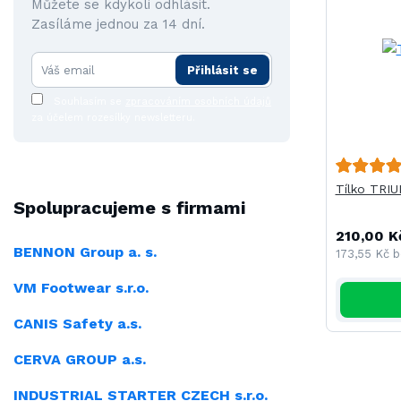
Můžete se kdykoli odhlásit.
Zasíláme jednou za 14 dní.
Přihlásit se
Souhlasím se
zpracováním osobních údajů
za účelem rozesílky newsletteru.
Tílko TRI
Spolupracujeme s firmami
210,00 K
BENNON Group a. s.
173,55 Kč
b
VM Footwear s.r.o.
CANIS Safety a.s.
CERVA GROUP a.s.
INDUSTRIAL
STARTER CZECH s.r.o.