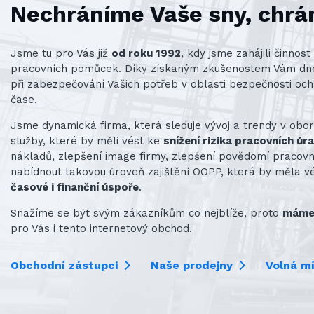
Nechráníme Vaše sny, chrá
Jsme tu pro Vás již
od roku 1992
, kdy jsme zahájili činno
pracovních pomůcek. Díky získaným zkušenostem Vám d
při zabezpečování Vašich potřeb v oblasti bezpečnosti och
čase.
Jsme dynamická firma, která sleduje vývoj a trendy v obo
služby, které by měli vést ke
snížení rizika pracovních úr
nákladů, zlepšení image firmy, zlepšení povědomí praco
nabídnout takovou úroveň zajištění OOPP, která by měla v
časové i finanční úspoře
.
Snažíme se být svým zákazníkům co nejblíže, proto
máme 
pro Vás i tento internetový obchod.
Obchodní zástupci
Naše prodejny
Volná m