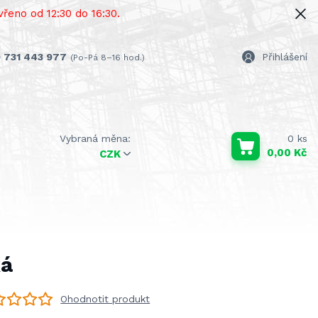
řeno od 12:30 do 16:30.
 731 443 977
Přihlášení
(Po-Pá 8–16 hod.)
0
ks
0,00 Kč
CZK
ká
Ohodnotit produkt