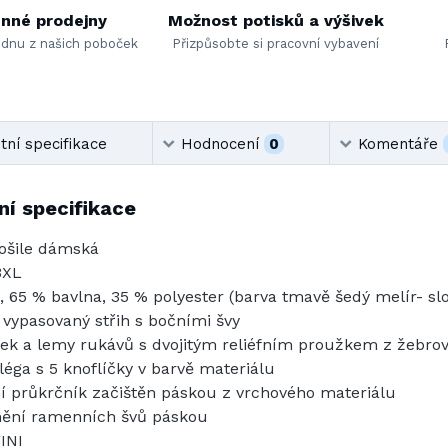
nné prodejny
Možnost potisků a výšivek
ednu z našich poboček
Přizpůsobte si pracovní vybavení
ní specifikace
Hodnocení
0
Komentáře
í specifikace
ošile dámská
3XL
, 65 % bavlna, 35 % polyester (barva tmavě šedý melír- slo
 vypasovaný střih s bočními švy
ek a lemy rukávů s dvojitým reliéfním proužkem z žebrov
léga s 5 knoflíčky v barvě materiálu
ní průkrčník začištěn páskou z vrchového materiálu
ění ramenních švů páskou
INI