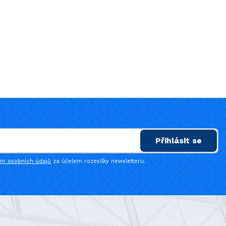
Přihlásit se
ím osobních údajů
za účelem rozesílky newsletteru.