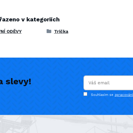
řazeno v kategoriích
NÍ ODĚVY
Trička
 slevy!
Souhlasím se
zpracován