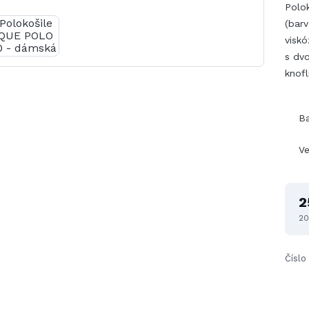
Polo
(barv
viskó
s dvo
knofl
B
Ve
2
20
Číslo