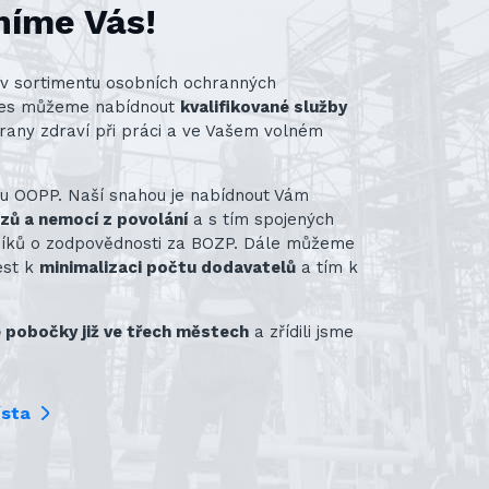
níme Vás!
st v sortimentu osobních ochranných
nes můžeme nabídnout
kvalifikované služby
rany zdraví při práci a ve Vašem volném
ru OOPP. Naší snahou je nabídnout Vám
azů a nemocí z povolání
a s tím spojených
vníků o zodpovědnosti za BOZP. Dále můžeme
ést k
minimalizaci počtu dodavatelů
a tím k
pobočky již ve třech městech
a zřídili jsme
ísta