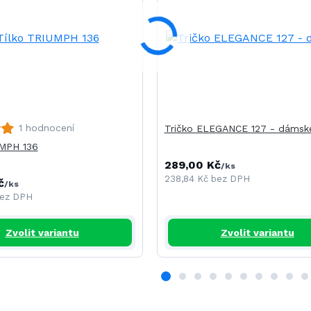
1 hodnocení
Tričko ELEGANCE 127 - dámsk
UMPH 136
289,00 Kč
/
ks
238,84 Kč
bez DPH
č
/
ks
ez DPH
Zvolit variantu
Zvolit variantu