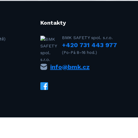
Kontakty
BMK SAFETY spol. s.r.o.
tě)
+420 731 443 977
(Po-Pá 8–16 hod.)
info@bmk.cz