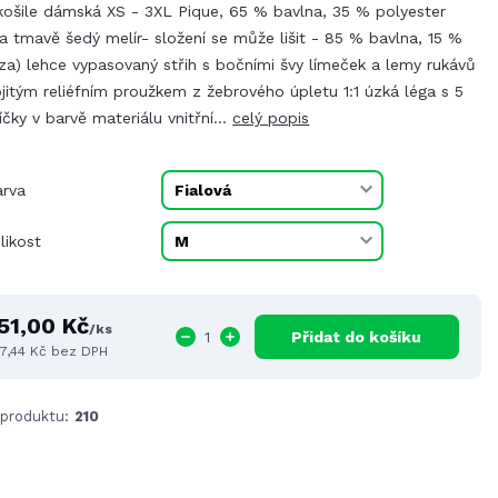
košile dámská XS - 3XL Pique, 65 % bavlna, 35 % polyester
a tmavě šedý melír- složení se může lišit - 85 % bavlna, 15 %
za) lehce vypasovaný střih s bočními švy límeček a lemy rukávů
jitým reliéfním proužkem z žebrového úpletu 1:1 úzká léga s 5
íčky v barvě materiálu vnitřní...
celý popis
arva
likost
51,00 Kč
/
ks
Přidat do košíku
7,44 Kč
bez DPH
 produktu:
210