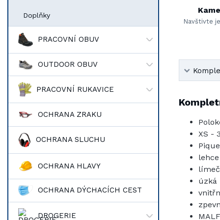
Kame
Doplňky
Navštivte j
PRACOVNÍ OBUV
OUTDOOR OBUV
Komplet
PRACOVNÍ RUKAVICE
Kompletn
OCHRANA ZRAKU
Polok
XS - 
OCHRANA SLUCHU
Pique
lehce
OCHRANA HLAVY
límeč
úzká 
OCHRANA DÝCHACÍCH CEST
vnitř
zpevn
DROGERIE
MALF