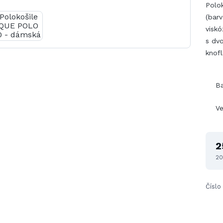
Polo
(barv
viskó
s dvo
knofl
B
Ve
2
20
Číslo