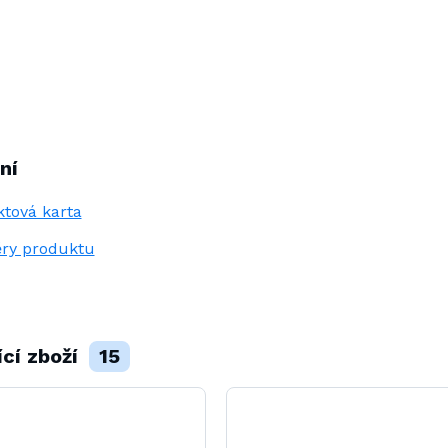
ní
tová karta
ry produktu
ící zboží
15