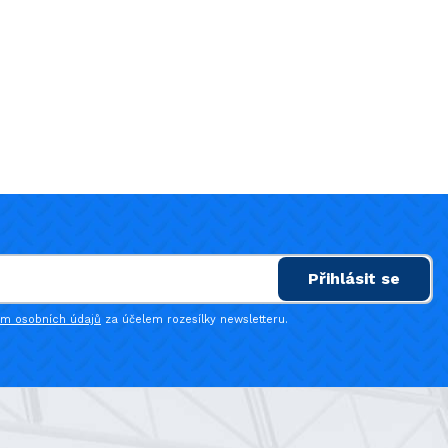
Přihlásit se
ím osobních údajů
za účelem rozesílky newsletteru.