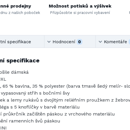
nné prodejny
Možnost potisků a výšivek
ednu z našich poboček
Přizpůsobte si pracovní vybavení
ní specifikace
Hodnocení
0
Komentáře
í specifikace
ošile dámská
3XL
, 65 % bavlna, 35 % polyester (barva tmavě šedý melír- slo
 vypasovaný střih s bočními švy
ek a lemy rukávů s dvojitým reliéfním proužkem z žebrov
léga s 5 knoflíčky v barvě materiálu
ní průkrčník začištěn páskou z vrchového materiálu
ění ramenních švů páskou
INI