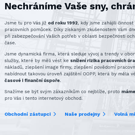
Nechráníme Vaše sny, chrá
Jsme tu pro Vás již
od roku 1992
, kdy jsme zahájili činno
pracovních pomůcek. Díky získaným zkušenostem Vám d
při zabezpečování Vašich potřeb v oblasti bezpečnosti och
čase.
Jsme dynamická firma, která sleduje vývoj a trendy v obo
služby, které by měli vést ke
snížení rizika pracovních úr
nákladů, zlepšení image firmy, zlepšení povědomí praco
nabídnout takovou úroveň zajištění OOPP, která by měla v
časové i finanční úspoře
.
Snažíme se být svým zákazníkům co nejblíže, proto
máme 
pro Vás i tento internetový obchod.
Obchodní zástupci
Naše prodejny
Volná m