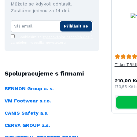
Můžete se kdykoli odhlásit.
Zasíláme jednou za 14 dní.
Přihlásit se
Souhlasím se
zpracováním osobních údajů
za účelem rozesílky newsletteru.
Tílko TRI
Spolupracujeme s firmami
210,00 K
173,55 Kč
b
BENNON Group a. s.
VM Footwear s.r.o.
CANIS Safety a.s.
CERVA GROUP a.s.