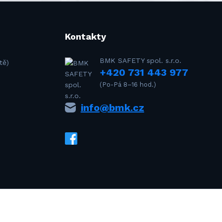
Kontakty
BMK SAFETY spol. s.r.o.
tě)
+420 731 443 977
(Po-Pá 8–16 hod.)
info@bmk.cz