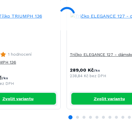
1 hodnocení
Tričko ELEGANCE 127 - dámsk
UMPH 136
289,00 Kč
/
ks
238,84 Kč
bez DPH
č
/
ks
ez DPH
Zvolit variantu
Zvolit variantu