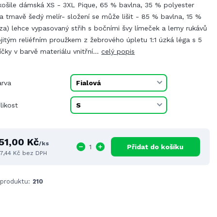
košile dámská XS - 3XL Pique, 65 % bavlna, 35 % polyester
a tmavě šedý melír- složení se může lišit - 85 % bavlna, 15 %
za) lehce vypasovaný střih s bočními švy límeček a lemy rukávů
jitým reliéfním proužkem z žebrového úpletu 1:1 úzká léga s 5
íčky v barvě materiálu vnitřní...
celý popis
arva
likost
51,00 Kč
/
ks
Přidat do košíku
7,44 Kč
bez DPH
 produktu:
210