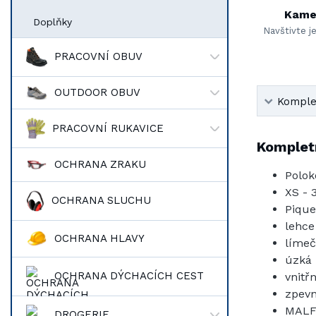
Kame
Doplňky
Navštivte j
PRACOVNÍ OBUV
OUTDOOR OBUV
Komplet
PRACOVNÍ RUKAVICE
Kompletn
OCHRANA ZRAKU
Polok
XS - 
OCHRANA SLUCHU
Pique
lehce
OCHRANA HLAVY
límeč
úzká 
OCHRANA DÝCHACÍCH CEST
vnitř
zpevn
MALF
DROGERIE