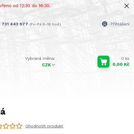
řeno od 12:30 do 16:30.
 731 443 977
Přihlášení
(Po-Pá 8–16 hod.)
0
ks
0,00 Kč
CZK
ká
Ohodnotit produkt