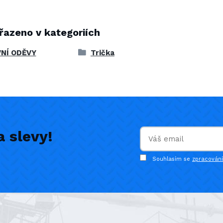
řazeno v kategoriích
NÍ ODĚVY
Trička
 slevy!
Souhlasím se
zpracován