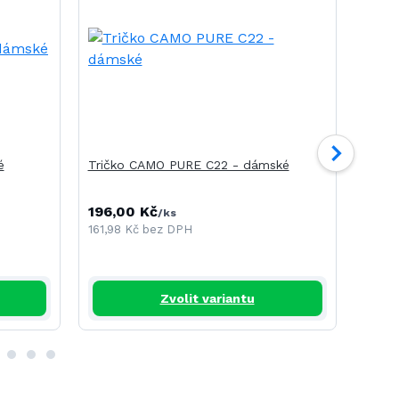
é
Tričko CAMO PURE C22 - dámské
Tričk
196,00 Kč
240,
/
ks
161,98 Kč
bez DPH
198,3
Zvolit variantu