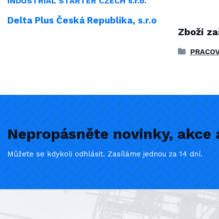
INDUSTRIAL
STARTER CZECH s.r.o.
Delta Plus Česká Republika, s.r.o
Zboží za
PRACOV
Nepropásněte novinky, akce a
Můžete se kdykoli odhlásit. Zasíláme jednou za 14 dní.