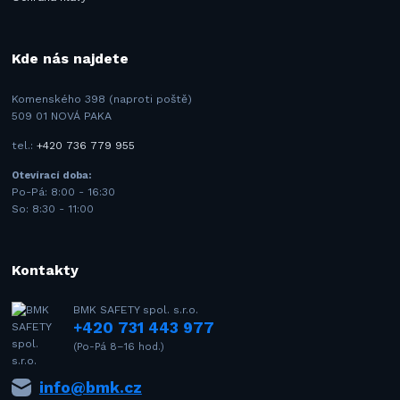
Kde nás najdete
Komenského 398 (naproti poště)
509 01 NOVÁ PAKA
tel.:
+420 736 779 955
Otevírací doba:
Po-Pá: 8:00 - 16:30
So: 8:30 - 11:00
Kontakty
BMK SAFETY spol. s.r.o.
+420 731 443 977
(Po-Pá 8–16 hod.)
info@bmk.cz