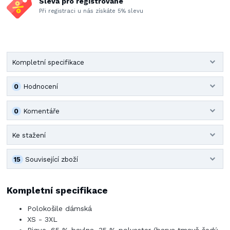
Sleva pro registrované
Při registraci u nás získáte 5% slevu
Kompletní specifikace
0
Hodnocení
0
Komentáře
Ke stažení
15
Související zboží
Kompletní specifikace
Polokošile dámská
XS - 3XL
Pique, 65 % bavlna, 35 % polyester (barva tmavě šedý