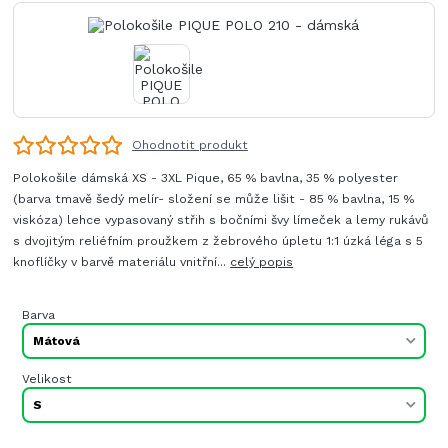
Ohodnotit produkt
Polokošile dámská XS - 3XL Pique, 65 % bavlna, 35 % polyester
(barva tmavě šedý melír- složení se může lišit - 85 % bavlna, 15 %
viskóza) lehce vypasovaný střih s bočními švy límeček a lemy rukávů
s dvojitým reliéfním proužkem z žebrového úpletu 1:1 úzká léga s 5
knoflíčky v barvě materiálu vnitřní...
celý popis
Barva
Velikost