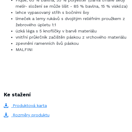
melír- složení se může lišit - 85 % bavlna, 15 % viskóza)
lehce vypasovaný střih s bočními švy
límeček a lemy rukávů s dvojitým reliéfním proužkem z
žebrového úpletu 1:1
úzká léga s 5 knoflíčky v barvě materiálu
vnitřní průkrčník začištěn páskou z vrchového materiálu
zpevnění ramenních švů páskou
MALFINI
Ke stažení
Produktová karta
Rozměry produktu