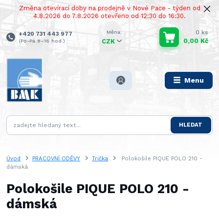
Změna otevírací doby na prodejně v Nové Pace - týden od
4.8.2026 do 7.8.2026 otevřeno od 12:30 do 16:30.
0
ks
+420 731 443 977
0,00 Kč
(Po-Pá 8–16 hod.)
CZK
Menu
HLEDAT
Úvod
PRACOVNÍ ODĚVY
Trička
Polokošile PIQUE POLO 210 -
dámská
Polokošile PIQUE POLO 210 -
dámská