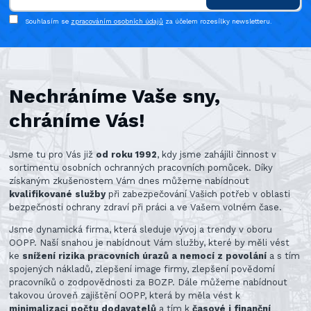
Souhlasím se
zpracováním osobních údajů
za účelem rozesílky newsletteru.
Nechráníme Vaše sny,
chráníme Vás!
Jsme tu pro Vás již
od roku 1992
, kdy jsme zahájili činnost v
sortimentu osobních ochranných pracovních pomůcek. Díky
získaným zkušenostem Vám dnes můžeme nabídnout
kvalifikované služby
při zabezpečování Vašich potřeb v oblasti
bezpečnosti ochrany zdraví při práci a ve Vašem volném čase.
Jsme dynamická firma, která sleduje vývoj a trendy v oboru
OOPP. Naší snahou je nabídnout Vám služby, které by měli vést
ke
snížení rizika pracovních úrazů a nemocí z povolání
a s tím
spojených nákladů, zlepšení image firmy, zlepšení povědomí
pracovníků o zodpovědnosti za BOZP. Dále můžeme nabídnout
takovou úroveň zajištění OOPP, která by měla vést k
minimalizaci počtu dodavatelů
a tím k
časové i finanční