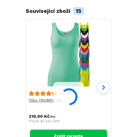
Související zboží
15
Tričko ELE
1 hodnocení
Tílko TRIUMPH 136
289,00 Kč
238,84 Kč
be
210,00 Kč
/
ks
173,55 Kč
bez DPH
Zvolit variantu