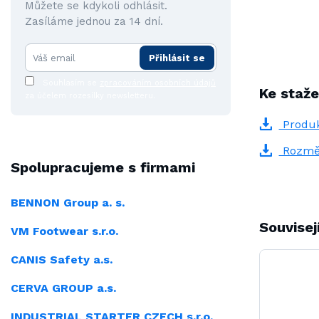
Můžete se kdykoli odhlásit.
Zasíláme jednou za 14 dní.
Přihlásit se
Souhlasím se
zpracováním osobních údajů
Ke staže
za účelem rozesílky newsletteru.
Produk
Rozmě
Spolupracujeme s firmami
BENNON Group a. s.
Souvisej
VM Footwear s.r.o.
CANIS Safety a.s.
CERVA GROUP a.s.
INDUSTRIAL
STARTER CZECH s.r.o.