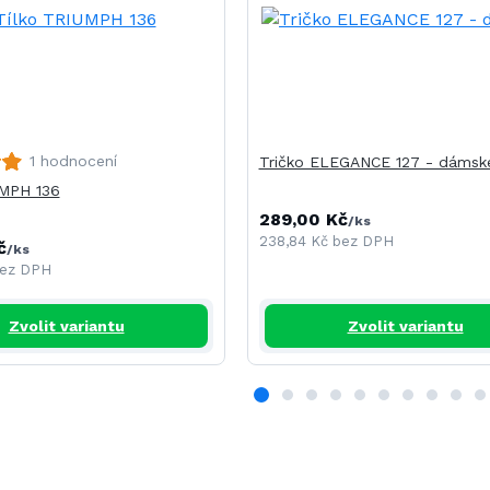
1 hodnocení
Tričko ELEGANCE 127 - dámsk
UMPH 136
289,00 Kč
/
ks
238,84 Kč
bez DPH
č
/
ks
ez DPH
Zvolit variantu
Zvolit variantu