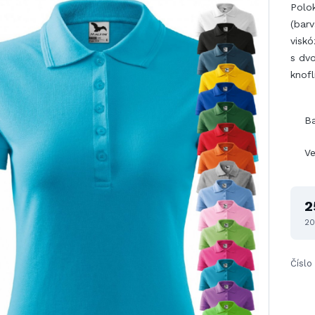
Polo
(barv
viskó
s dvo
knofl
B
Ve
2
20
Číslo