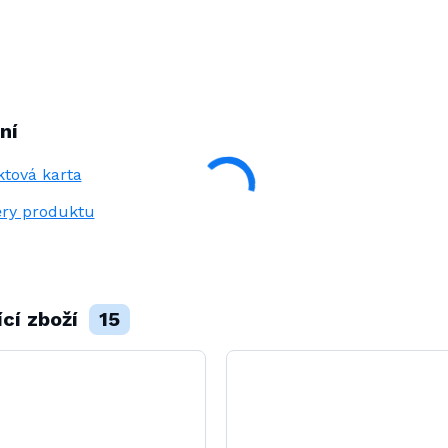
ní
tová karta
ry produktu
ící zboží
15