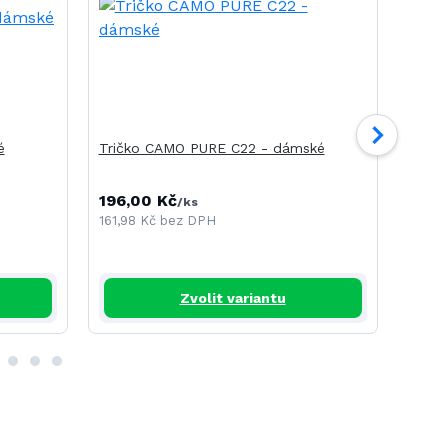
é
Tričko CAMO PURE C22 - dámské
Tričk
196,00 Kč
240,
/
ks
161,98 Kč
bez DPH
198,3
Zvolit variantu