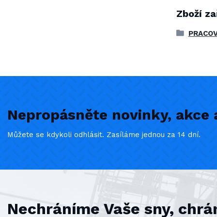
Zboží za
PRACOV
Nepropásněte novinky, akce a
Můžete se kdykoli odhlásit. Zasíláme jednou za 14 dní.
Nechráníme Vaše sny, chrá