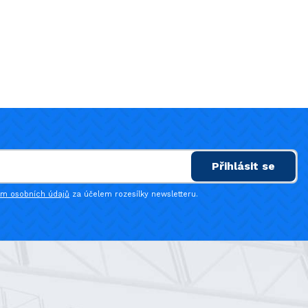
Přihlásit se
ím osobních údajů
za účelem rozesílky newsletteru.