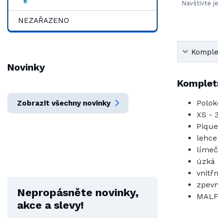
Navštivte j
NEZAŘAZENO
Komplet
Novinky
Kompletn
Polok
Zobrazit všechny novinky
XS - 
Pique
lehce
límeč
úzká 
vnitř
zpevn
Nepropásněte novinky,
MALF
akce a slevy!