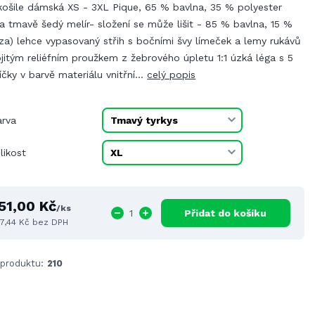
košile dámská XS - 3XL Pique, 65 % bavlna, 35 % polyester
a tmavě šedý melír- složení se může lišit - 85 % bavlna, 15 %
za) lehce vypasovaný střih s bočními švy límeček a lemy rukávů
jitým reliéfním proužkem z žebrového úpletu 1:1 úzká léga s 5
íčky v barvě materiálu vnitřní...
celý popis
arva
likost
51,00 Kč
/
ks
Přidat do košíku
7,44 Kč
bez DPH
 produktu:
210