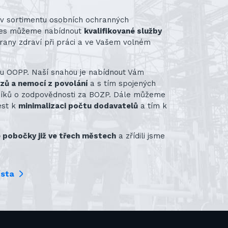
st v sortimentu osobních ochranných
nes můžeme nabídnout
kvalifikované služby
rany zdraví při práci a ve Vašem volném
ru OOPP. Naší snahou je nabídnout Vám
azů a nemocí z povolání
a s tím spojených
vníků o zodpovědnosti za BOZP. Dále můžeme
ést k
minimalizaci počtu dodavatelů
a tím k
pobočky již ve třech městech
a zřídili jsme
ísta