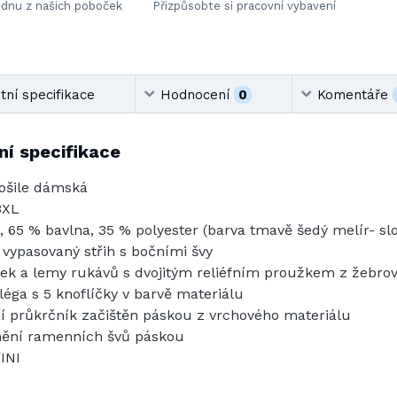
ednu z našich poboček
Přizpůsobte si pracovní vybavení
ní specifikace
Hodnocení
0
Komentáře
í specifikace
ošile dámská
3XL
, 65 % bavlna, 35 % polyester (barva tmavě šedý melír- slo
 vypasovaný střih s bočními švy
ek a lemy rukávů s dvojitým reliéfním proužkem z žebrov
léga s 5 knoflíčky v barvě materiálu
ní průkrčník začištěn páskou z vrchového materiálu
ění ramenních švů páskou
INI