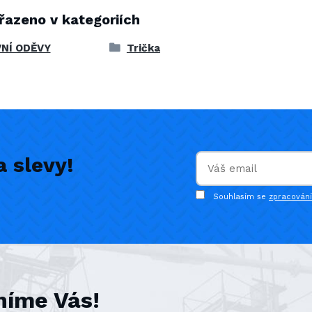
řazeno v kategoriích
NÍ ODĚVY
Trička
 slevy!
Souhlasím se
zpracován
níme Vás!