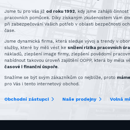
Jsme tu pro Vás již
od roku 1992
, kdy jsme zahájili činno
pracovních pomůcek. Díky získaným zkušenostem Vám d
při zabezpečování Vašich potřeb v oblasti bezpečnosti och
čase.
Jsme dynamická firma, která sleduje vývoj a trendy v obo
služby, které by měli vést ke
snížení rizika pracovních úr
nákladů, zlepšení image firmy, zlepšení povědomí praco
nabídnout takovou úroveň zajištění OOPP, která by měla v
časové i finanční úspoře
.
Snažíme se být svým zákazníkům co nejblíže, proto
máme 
pro Vás i tento internetový obchod.
Obchodní zástupci
Naše prodejny
Volná m