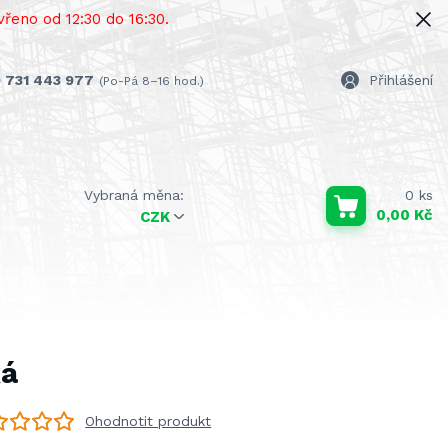
řeno od 12:30 do 16:30.
 731 443 977
Přihlášení
(Po-Pá 8–16 hod.)
0
ks
0,00 Kč
CZK
ká
Ohodnotit produkt