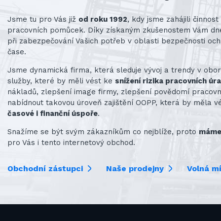
Jsme tu pro Vás již
od roku 1992
, kdy jsme zahájili činno
pracovních pomůcek. Díky získaným zkušenostem Vám d
při zabezpečování Vašich potřeb v oblasti bezpečnosti och
čase.
Jsme dynamická firma, která sleduje vývoj a trendy v obo
služby, které by měli vést ke
snížení rizika pracovních úr
nákladů, zlepšení image firmy, zlepšení povědomí praco
nabídnout takovou úroveň zajištění OOPP, která by měla v
časové i finanční úspoře
.
Snažíme se být svým zákazníkům co nejblíže, proto
máme 
pro Vás i tento internetový obchod.
Obchodní zástupci
Naše prodejny
Volná m