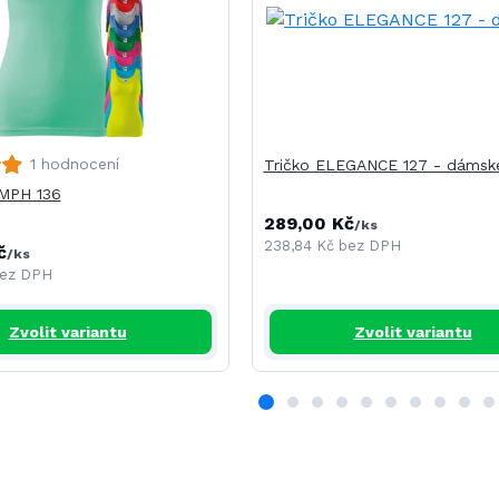
1 hodnocení
Tričko ELEGANCE 127 - dámsk
UMPH 136
289,00 Kč
/
ks
238,84 Kč
bez DPH
č
/
ks
ez DPH
Zvolit variantu
Zvolit variantu