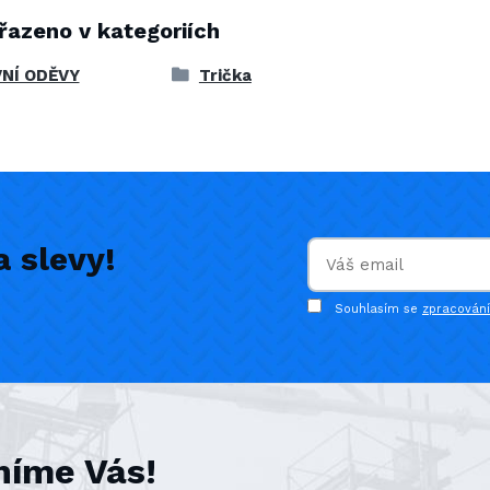
řazeno v kategoriích
NÍ ODĚVY
Trička
 slevy!
Souhlasím se
zpracován
níme Vás!