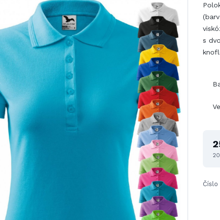
Polo
(barv
viskó
s dvo
knofl
B
Ve
2
20
Číslo