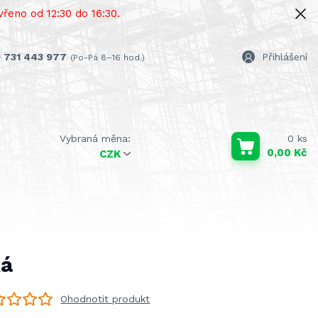
řeno od 12:30 do 16:30.
 731 443 977
Přihlášení
(Po-Pá 8–16 hod.)
0
ks
0,00 Kč
CZK
ká
Ohodnotit produkt