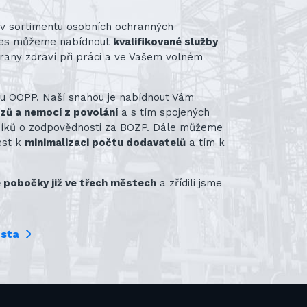
st v sortimentu osobních ochranných
nes můžeme nabídnout
kvalifikované služby
rany zdraví při práci a ve Vašem volném
ru OOPP. Naší snahou je nabídnout Vám
azů a nemocí z povolání
a s tím spojených
vníků o zodpovědnosti za BOZP. Dále můžeme
ést k
minimalizaci počtu dodavatelů
a tím k
pobočky již ve třech městech
a zřídili jsme
ísta