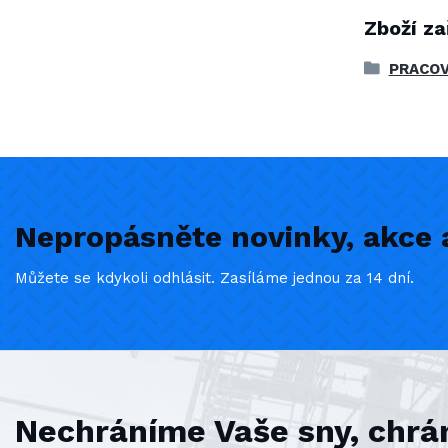
Zboží za
PRACOV
Nepropásněte novinky, akce a
Můžete se kdykoli odhlásit. Zasíláme jednou za 14 dní.
Nechráníme Vaše sny, chrá