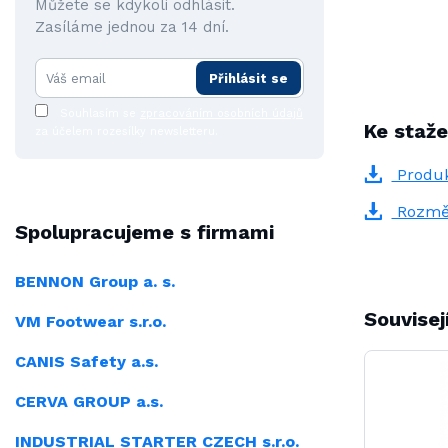
Můžete se kdykoli odhlásit.
Zasíláme jednou za 14 dní.
Přihlásit se
Souhlasím se
zpracováním osobních údajů
Ke staže
za účelem rozesílky newsletteru.
Produk
Rozmě
Spolupracujeme s firmami
BENNON Group a. s.
Souvisej
VM Footwear s.r.o.
CANIS Safety a.s.
CERVA GROUP a.s.
INDUSTRIAL
STARTER CZECH s.r.o.