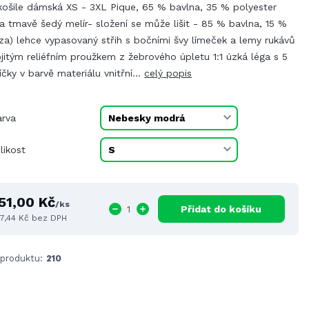
košile dámská XS - 3XL Pique, 65 % bavlna, 35 % polyester
a tmavě šedý melír- složení se může lišit - 85 % bavlna, 15 %
za) lehce vypasovaný střih s bočními švy límeček a lemy rukávů
jitým reliéfním proužkem z žebrového úpletu 1:1 úzká léga s 5
íčky v barvě materiálu vnitřní...
celý popis
arva
likost
51,00 Kč
/
ks
Přidat do košíku
7,44 Kč
bez DPH
 produktu:
210