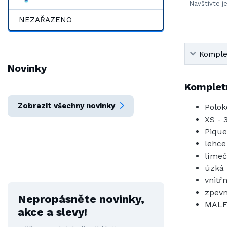
Navštivte j
NEZAŘAZENO
Komplet
Novinky
Kompletn
Zobrazit všechny novinky
Polok
XS - 
Pique
lehce
límeč
úzká 
vnitř
zpevn
Nepropásněte novinky,
MALF
akce a slevy!