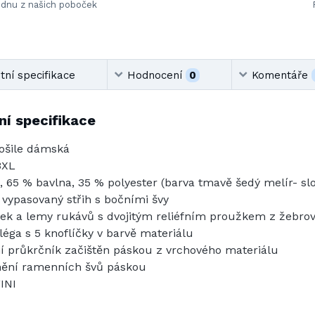
ednu z našich poboček
ní specifikace
Hodnocení
0
Komentáře
í specifikace
ošile dámská
3XL
, 65 % bavlna, 35 % polyester (barva tmavě šedý melír- slo
 vypasovaný střih s bočními švy
ek a lemy rukávů s dvojitým reliéfním proužkem z žebrov
léga s 5 knoflíčky v barvě materiálu
ní průkrčník začištěn páskou z vrchového materiálu
ění ramenních švů páskou
INI