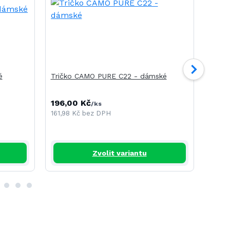
é
Tričko CAMO PURE C22 - dámské
Tričk
196,00 Kč
240,
/
ks
161,98 Kč
bez DPH
198,3
Zvolit variantu