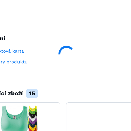
ní
tová karta
ry produktu
ící zboží
15