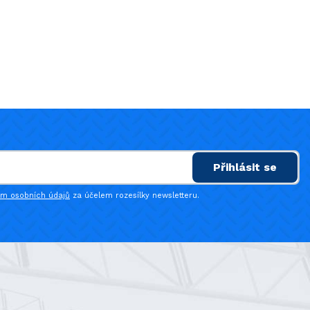
Přihlásit se
ím osobních údajů
za účelem rozesílky newsletteru.