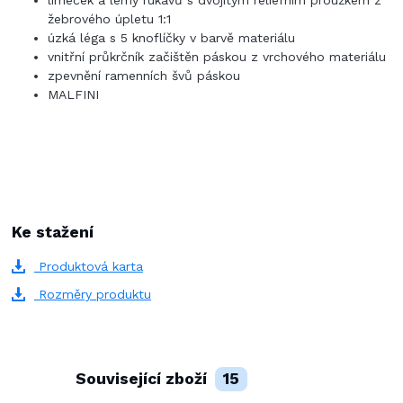
límeček a lemy rukávů s dvojitým reliéfním proužkem z
žebrového úpletu 1:1
úzká léga s 5 knoflíčky v barvě materiálu
vnitřní průkrčník začištěn páskou z vrchového materiálu
zpevnění ramenních švů páskou
MALFINI
Ke stažení
Produktová karta
Rozměry produktu
Související zboží
15