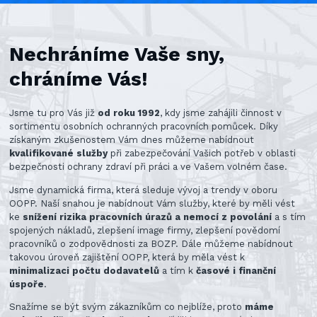
Nechráníme Vaše sny,
chráníme Vás!
Jsme tu pro Vás již
od roku 1992
, kdy jsme zahájili činnost v
sortimentu osobních ochranných pracovních pomůcek. Díky
získaným zkušenostem Vám dnes můžeme nabídnout
kvalifikované služby
při zabezpečování Vašich potřeb v oblasti
bezpečnosti ochrany zdraví při práci a ve Vašem volném čase.
Jsme dynamická firma, která sleduje vývoj a trendy v oboru
OOPP. Naší snahou je nabídnout Vám služby, které by měli vést
ke
snížení rizika pracovních úrazů a nemocí z povolání
a s tím
spojených nákladů, zlepšení image firmy, zlepšení povědomí
pracovníků o zodpovědnosti za BOZP. Dále můžeme nabídnout
takovou úroveň zajištění OOPP, která by měla vést k
minimalizaci počtu dodavatelů
a tím k
časové i finanční
úspoře
.
Snažíme se být svým zákazníkům co nejblíže, proto
máme