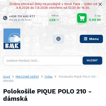
Změna otevírací doby na prodejně v Nové Pace - týden od
4.8.2026 do 7.8.2026 otevřeno od 12:30 do 16:30.
0
ks
+420 731 443 977
0,00 Kč
(Po-Pá 8–16 hod.)
CZK
Menu
HLEDAT
Úvod
PRACOVNÍ ODĚVY
Trička
Polokošile PIQUE POLO 210 -
dámská
Polokošile PIQUE POLO 210 -
dámská