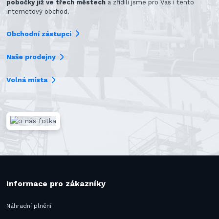
pobočky již ve třech městech
a zřídili jsme pro Vás i tento
internetový obchod.
Obchodní zástupci
Naše prodejny
Volná místa
Informace pro zákazníky
Náhradní plnění