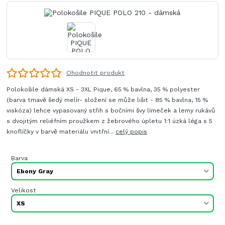
Ohodnotit produkt
Polokošile dámská XS - 3XL Pique, 65 % bavlna, 35 % polyester
(barva tmavě šedý melír- složení se může lišit - 85 % bavlna, 15 %
viskóza) lehce vypasovaný střih s bočními švy límeček a lemy rukávů
s dvojitým reliéfním proužkem z žebrového úpletu 1:1 úzká léga s 5
knoflíčky v barvě materiálu vnitřní...
celý popis
Barva
Velikost