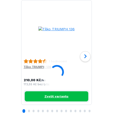
Tričko ELE
1 hodnocení
Tílko TRIUMPH 136
289,00 Kč
238,84 Kč
be
210,00 Kč
/
ks
173,55 Kč
bez DPH
Zvolit variantu