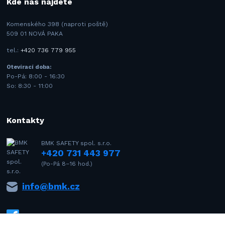
Kde nás najdete
Komenského 398 (naproti poště)
509 01 NOVÁ PAKA
tel.:
+420 736 779 955
Otevírací doba:
Po-Pá: 8:00 - 16:30
So: 8:30 - 11:00
Kontakty
BMK SAFETY spol. s.r.o.
+420 731 443 977
(Po-Pá 8–16 hod.)
info@bmk.cz