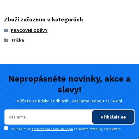
Zboží zařazeno v kategoriích
PRACOVNÍ ODĚVY
Trička
Nepropásněte novinky, akce a
slevy!
Můžete se kdykoli odhlásit. Zasíláme jednou za 14 dní.
Přihlásit se
Souhlasím se
zpracováním osobních údajů
za účelem rozesílky newsletteru.