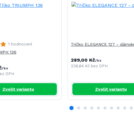
1 hodnocení
Tričko ELEGANCE 127 - dámsk
UMPH 136
289,00 Kč
/
ks
238,84 Kč
bez DPH
č
/
ks
ez DPH
Zvolit variantu
Zvolit variantu