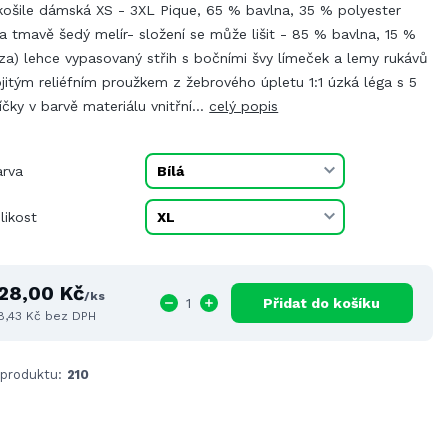
košile dámská XS - 3XL Pique, 65 % bavlna, 35 % polyester
a tmavě šedý melír- složení se může lišit - 85 % bavlna, 15 %
za) lehce vypasovaný střih s bočními švy límeček a lemy rukávů
jitým reliéfním proužkem z žebrového úpletu 1:1 úzká léga s 5
íčky v barvě materiálu vnitřní...
celý popis
arva
likost
28,00 Kč
/
ks
Přidat do košíku
8,43 Kč
bez DPH
 produktu:
210