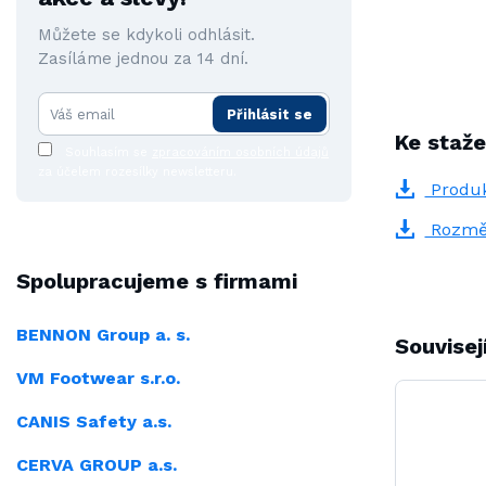
Můžete se kdykoli odhlásit.
Zasíláme jednou za 14 dní.
Přihlásit se
Ke staže
Souhlasím se
zpracováním osobních údajů
za účelem rozesílky newsletteru.
Produk
Rozmě
Spolupracujeme s firmami
BENNON Group a. s.
Souvisej
VM Footwear s.r.o.
CANIS Safety a.s.
CERVA GROUP a.s.