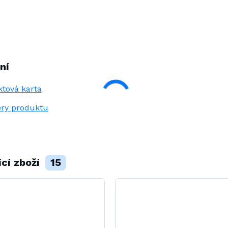
ní
tová karta
ry produktu
ící zboží
15