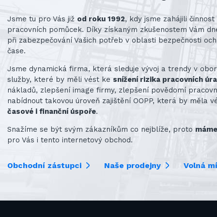
Jsme tu pro Vás již
od roku 1992
, kdy jsme zahájili činno
pracovních pomůcek. Díky získaným zkušenostem Vám d
při zabezpečování Vašich potřeb v oblasti bezpečnosti och
čase.
Jsme dynamická firma, která sleduje vývoj a trendy v obo
služby, které by měli vést ke
snížení rizika pracovních úr
nákladů, zlepšení image firmy, zlepšení povědomí praco
nabídnout takovou úroveň zajištění OOPP, která by měla v
časové i finanční úspoře
.
Snažíme se být svým zákazníkům co nejblíže, proto
máme 
pro Vás i tento internetový obchod.
Obchodní zástupci
Naše prodejny
Volná m