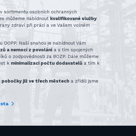
st v sortimentu osobních ochranných
nes můžeme nabídnout
kvalifikované služby
rany zdraví při práci a ve Vašem volném
ru OOPP. Naší snahou je nabídnout Vám
azů a nemocí z povolání
a s tím spojených
vníků o zodpovědnosti za BOZP. Dále můžeme
ést k
minimalizaci počtu dodavatelů
a tím k
pobočky již ve třech městech
a zřídili jsme
ísta