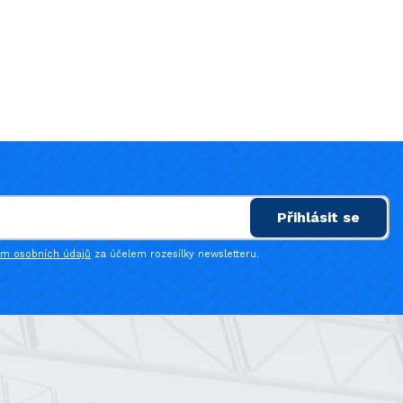
Přihlásit se
ím osobních údajů
za účelem rozesílky newsletteru.