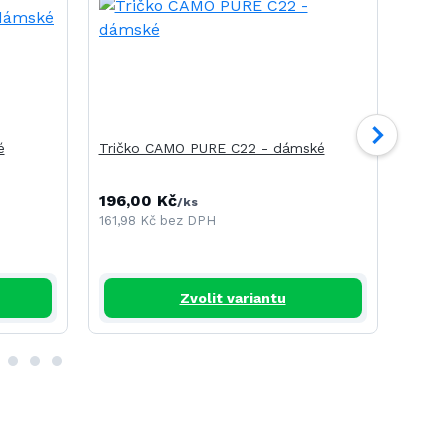
é
Tričko CAMO PURE C22 - dámské
Tričk
196,00 Kč
240,
/
ks
161,98 Kč
bez DPH
198,3
Zvolit variantu