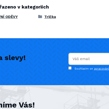
řazeno v kategoriích
NÍ ODĚVY
Trička
 slevy!
Souhlasím se
zpracován
níme Vás!