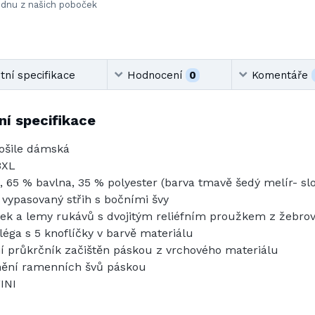
ednu z našich poboček
ní specifikace
Hodnocení
0
Komentáře
í specifikace
ošile dámská
3XL
, 65 % bavlna, 35 % polyester (barva tmavě šedý melír- slo
 vypasovaný střih s bočními švy
ek a lemy rukávů s dvojitým reliéfním proužkem z žebrov
léga s 5 knoflíčky v barvě materiálu
ní průkrčník začištěn páskou z vrchového materiálu
ění ramenních švů páskou
INI