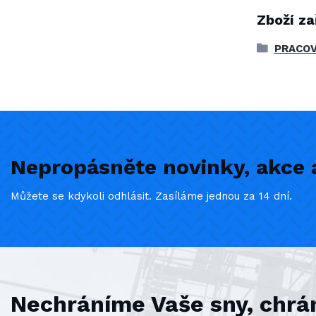
Zboží za
PRACOV
Nepropásněte novinky, akce a
Můžete se kdykoli odhlásit. Zasíláme jednou za 14 dní.
Nechráníme Vaše sny, chrá