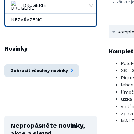
Navštivte j
DROGERIE
NEZAŘAZENO
Komplet
Novinky
Kompletn
Polok
XS - 
Zobrazit všechny novinky
Pique
lehce
límeč
úzká 
vnitř
zpevn
MALF
Nepropásněte novinky,
akce a slevy!