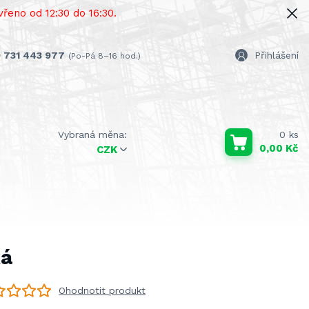
řeno od 12:30 do 16:30.
 731 443 977
Přihlášení
(Po-Pá 8–16 hod.)
0
ks
0,00 Kč
CZK
ká
Ohodnotit produkt