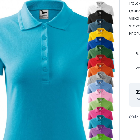
Polo
(barv
viskó
s dvo
knofl
B
Ve
2
18
Číslo