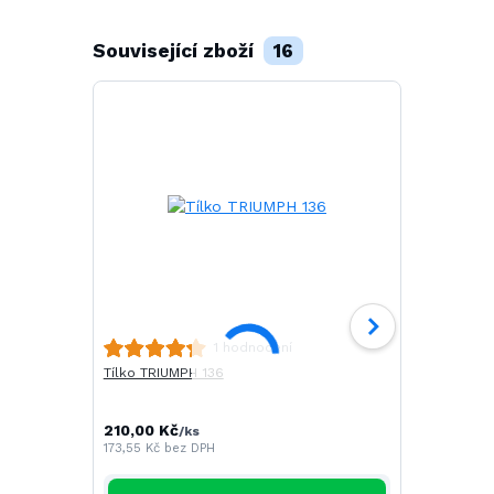
Související zboží
16
Polokošile 
1 hodnocení
Tílko TRIUMPH 136
251,00 Kč
/
207,44 Kč
be
210,00 Kč
/
ks
173,55 Kč
bez DPH