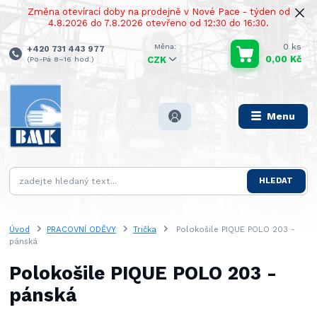
Změna otevírací doby na prodejně v Nové Pace - týden od
4.8.2026 do 7.8.2026 otevřeno od 12:30 do 16:30.
0
ks
+420 731 443 977
0,00 Kč
(Po-Pá 8–16 hod.)
CZK
Menu
HLEDAT
Úvod
PRACOVNÍ ODĚVY
Trička
Polokošile PIQUE POLO 203 -
pánská
Polokošile PIQUE POLO 203 -
pánská