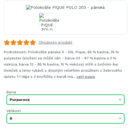
Ohodnotit produkt
Podrobnosti: Polokošile pánská S - 5XL Pique, 65 % bavlna, 35 %
polyester (složení se může lišit - barva 03 - 97 % bavlna a 3 %
viskóza, barva 12 - 85 % bavlna, 15 % viskóza) střih s bočními švy
límeček a lemy rukávů s dvojitým reliéfním proužkem z žebrového
úpletu 1:1 léga s 3 knoflíčky v barvě ma...
celý popis
Barva
Velikost