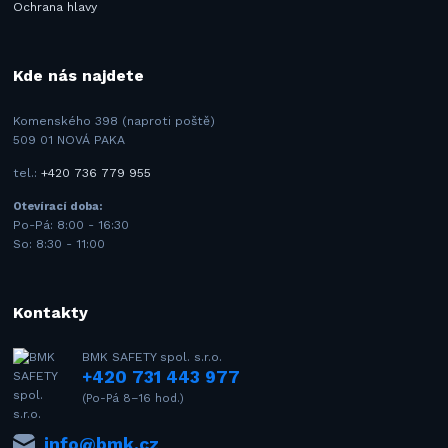
Ochrana hlavy
Kde nás najdete
Komenského 398 (naproti poště)
509 01 NOVÁ PAKA
tel.:
+420 736 779 955
Otevírací doba:
Po-Pá: 8:00 - 16:30
So: 8:30 - 11:00
Kontakty
BMK SAFETY spol. s.r.o.
+420 731 443 977
(Po-Pá 8–16 hod.)
info@bmk.cz