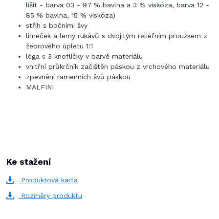
lišit - barva 03 - 97 % bavlna a 3 % viskóza, barva 12 -
85 % bavlna, 15 % viskóza)
střih s bočními švy
límeček a lemy rukávů s dvojitým reliéfním proužkem z
žebrového úpletu 1:1
léga s 3 knoflíčky v barvě materiálu
vnitřní průkrčník začištěn páskou z vrchového materiálu
zpevnění ramenních švů páskou
MALFINI
Ke stažení
Produktová karta
Rozměry produktu