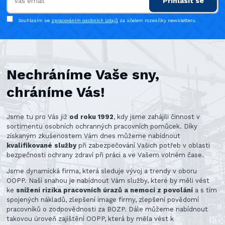
Přihlásit se
Souhlasím se
zpracováním osobních údajů
za účelem rozesílky newsletteru.
Nechráníme Vaše sny,
chráníme Vás!
Jsme tu pro Vás již
od roku 1992
, kdy jsme zahájili činnost v
sortimentu osobních ochranných pracovních pomůcek. Díky
získaným zkušenostem Vám dnes můžeme nabídnout
kvalifikované služby
při zabezpečování Vašich potřeb v oblasti
bezpečnosti ochrany zdraví při práci a ve Vašem volném čase.
Jsme dynamická firma, která sleduje vývoj a trendy v oboru
OOPP. Naší snahou je nabídnout Vám služby, které by měli vést
ke
snížení rizika pracovních úrazů a nemocí z povolání
a s tím
spojených nákladů, zlepšení image firmy, zlepšení povědomí
pracovníků o zodpovědnosti za BOZP. Dále můžeme nabídnout
takovou úroveň zajištění OOPP, která by měla vést k