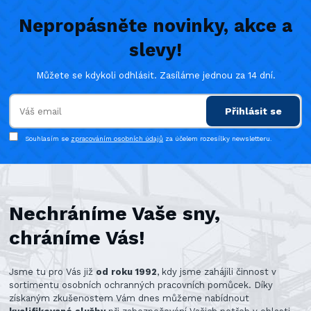
Nepropásněte novinky, akce a
slevy!
Můžete se kdykoli odhlásit. Zasíláme jednou za 14 dní.
Přihlásit se
Souhlasím se
zpracováním osobních údajů
za účelem rozesílky newsletteru.
Nechráníme Vaše sny,
chráníme Vás!
Jsme tu pro Vás již
od roku 1992
, kdy jsme zahájili činnost v
sortimentu osobních ochranných pracovních pomůcek. Díky
získaným zkušenostem Vám dnes můžeme nabídnout