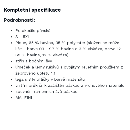
Kompletní specifikace
Podrobnosti:
Polokošile pánská
S - 5XL
Pique, 65 % bavlna, 35 % polyester (složení se může
lišit - barva 03 - 97 % bavlna a 3 % viskóza, barva 12 -
85 % bavlna, 15 % viskóza)
střih s bočními švy
límeček a lemy rukávů s dvojitým reliéfním proužkem z
žebrového úpletu 1:1
léga s 3 knoflíčky v barvě materiálu
vnitřní průkrčník začištěn páskou z vrchového materiálu
zpevnění ramenních švů páskou
MALFINI