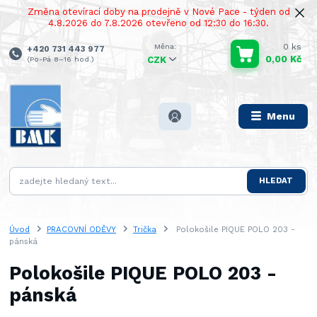
Změna otevírací doby na prodejně v Nové Pace - týden od
4.8.2026 do 7.8.2026 otevřeno od 12:30 do 16:30.
0
ks
+420 731 443 977
0,00 Kč
(Po-Pá 8–16 hod.)
CZK
Menu
HLEDAT
Úvod
PRACOVNÍ ODĚVY
Trička
Polokošile PIQUE POLO 203 -
pánská
Polokošile PIQUE POLO 203 -
pánská