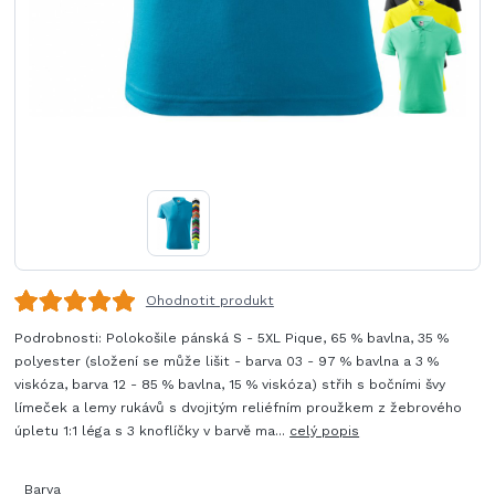
Ohodnotit produkt
Podrobnosti: Polokošile pánská S - 5XL Pique, 65 % bavlna, 35 %
polyester (složení se může lišit - barva 03 - 97 % bavlna a 3 %
viskóza, barva 12 - 85 % bavlna, 15 % viskóza) střih s bočními švy
límeček a lemy rukávů s dvojitým reliéfním proužkem z žebrového
úpletu 1:1 léga s 3 knoflíčky v barvě ma...
celý popis
Barva