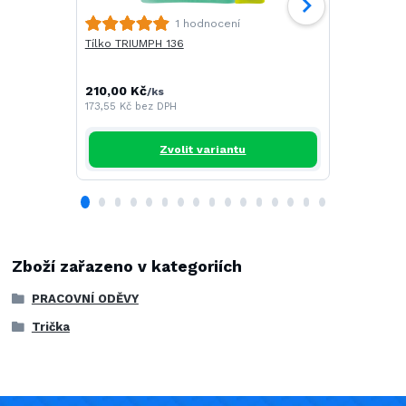
Polokošile 
1 hodnocení
Tílko TRIUMPH 136
251,00 Kč
/
207,44 Kč
be
210,00 Kč
/
ks
173,55 Kč
bez DPH
Zvolit variantu
Zboží zařazeno v kategoriích
PRACOVNÍ ODĚVY
Trička