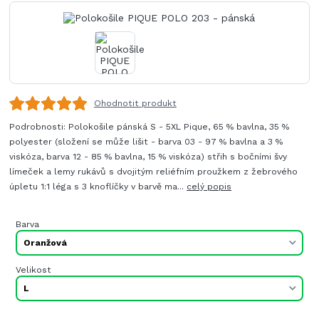
Ohodnotit produkt
Podrobnosti: Polokošile pánská S - 5XL Pique, 65 % bavlna, 35 %
polyester (složení se může lišit - barva 03 - 97 % bavlna a 3 %
viskóza, barva 12 - 85 % bavlna, 15 % viskóza) střih s bočními švy
límeček a lemy rukávů s dvojitým reliéfním proužkem z žebrového
úpletu 1:1 léga s 3 knoflíčky v barvě ma...
celý popis
Barva
Velikost