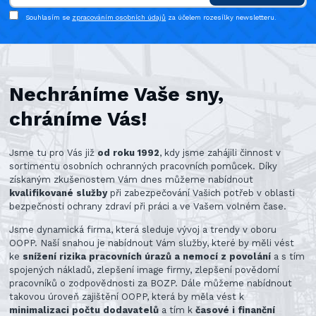
Souhlasím se
zpracováním osobních údajů
za účelem rozesílky newsletteru.
Nechráníme Vaše sny,
chráníme Vás!
Jsme tu pro Vás již
od roku 1992
, kdy jsme zahájili činnost v
sortimentu osobních ochranných pracovních pomůcek. Díky
získaným zkušenostem Vám dnes můžeme nabídnout
kvalifikované služby
při zabezpečování Vašich potřeb v oblasti
bezpečnosti ochrany zdraví při práci a ve Vašem volném čase.
Jsme dynamická firma, která sleduje vývoj a trendy v oboru
OOPP. Naší snahou je nabídnout Vám služby, které by měli vést
ke
snížení rizika pracovních úrazů a nemocí z povolání
a s tím
spojených nákladů, zlepšení image firmy, zlepšení povědomí
pracovníků o zodpovědnosti za BOZP. Dále můžeme nabídnout
takovou úroveň zajištění OOPP, která by měla vést k
minimalizaci počtu dodavatelů
a tím k
časové i finanční