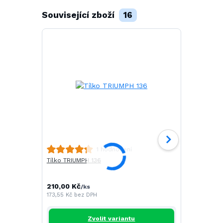
Související zboží
16
Polokošile 
1 hodnocení
Tílko TRIUMPH 136
251,00 Kč
/
207,44 Kč
be
210,00 Kč
/
ks
173,55 Kč
bez DPH
Zvolit variantu