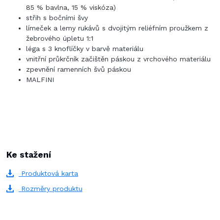
85 % bavlna, 15 % viskóza)
střih s bočními švy
límeček a lemy rukávů s dvojitým reliéfním proužkem z
žebrového úpletu 1:1
léga s 3 knoflíčky v barvě materiálu
vnitřní průkrčník začištěn páskou z vrchového materiálu
zpevnění ramenních švů páskou
MALFINI
Ke stažení
Produktová karta
Rozměry produktu