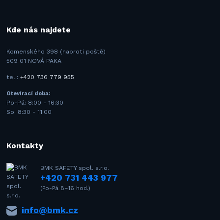
Kde nás najdete
Komenského 398 (naproti poště)
509 01 NOVÁ PAKA
tel.:
+420 736 779 955
Otevírací doba:
Po-Pá: 8:00 - 16:30
So: 8:30 - 11:00
Kontakty
BMK SAFETY spol. s.r.o.
+420 731 443 977
(Po-Pá 8–16 hod.)
info@bmk.cz