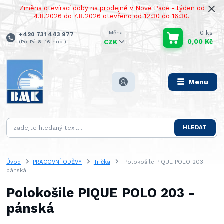
Změna otevírací doby na prodejně v Nové Pace - týden od
4.8.2026 do 7.8.2026 otevřeno od 12:30 do 16:30.
0
ks
+420 731 443 977
0,00 Kč
(Po-Pá 8–16 hod.)
CZK
Menu
HLEDAT
Úvod
PRACOVNÍ ODĚVY
Trička
Polokošile PIQUE POLO 203 -
pánská
Polokošile PIQUE POLO 203 -
pánská