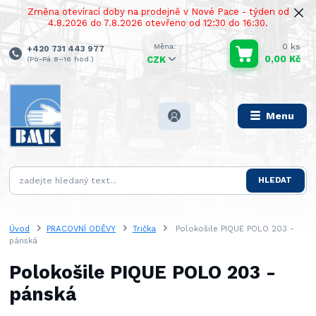
Změna otevírací doby na prodejně v Nové Pace - týden od
4.8.2026 do 7.8.2026 otevřeno od 12:30 do 16:30.
0
ks
+420 731 443 977
0,00 Kč
(Po-Pá 8–16 hod.)
CZK
Menu
HLEDAT
Úvod
PRACOVNÍ ODĚVY
Trička
Polokošile PIQUE POLO 203 -
pánská
Polokošile PIQUE POLO 203 -
pánská