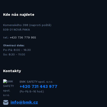
Kde nás najdete
Komenského 398 (naproti poště)
509 01 NOVÁ PAKA
tel.:
+420 736 779 955
Otevírací doba:
Po-Pá: 8:00 - 16:30
So: 8:30 - 11:00
Kontakty
BMK SAFETY spol. s.r.o.
+420 731 443 977
(Po-Pá 8–16 hod.)
info@bmk.cz