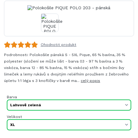
Ohodnotit produkt
Podrobnosti: Polokošile pánská S - 5XL Pique, 65 % bavlna, 35 %
polyester (složení se může lišit - barva 03 - 97 % bavlna a 3 %
viskóza, barva 12 - 85 % bavlna, 15 % viskóza) střih s bočními švy
límeček a lemy rukávů s dvojitým reliéfním proužkem z žebrového
úpletu 1:1 léga s 3 knoflíčky v barvě ma...
celý popis
Barva
Velikost