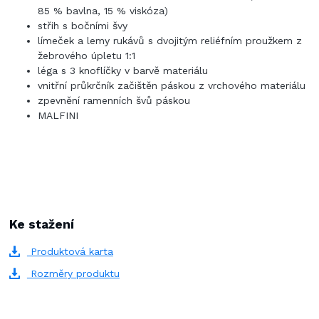
85 % bavlna, 15 % viskóza)
střih s bočními švy
límeček a lemy rukávů s dvojitým reliéfním proužkem z
žebrového úpletu 1:1
léga s 3 knoflíčky v barvě materiálu
vnitřní průkrčník začištěn páskou z vrchového materiálu
zpevnění ramenních švů páskou
MALFINI
Ke stažení
Produktová karta
Rozměry produktu