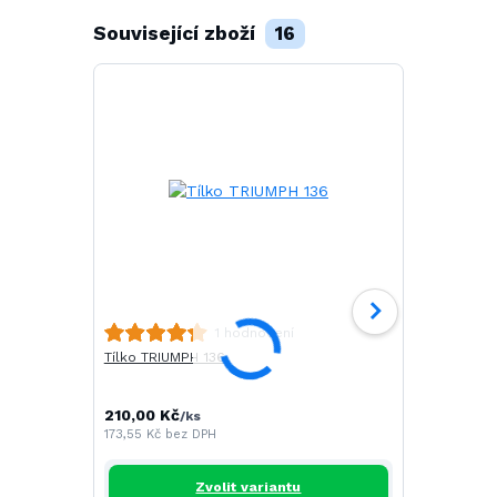
Související zboží
16
Polokošile 
1 hodnocení
Tílko TRIUMPH 136
251,00 Kč
/
207,44 Kč
be
210,00 Kč
/
ks
173,55 Kč
bez DPH
Zvolit variantu