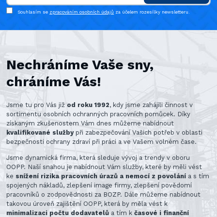
Souhlasím se
zpracováním osobních údajů
za účelem rozesílky newsletteru.
Nechráníme Vaše sny,
chráníme Vás!
Jsme tu pro Vás již
od roku 1992
, kdy jsme zahájili činnost v
sortimentu osobních ochranných pracovních pomůcek. Díky
získaným zkušenostem Vám dnes můžeme nabídnout
kvalifikované služby
při zabezpečování Vašich potřeb v oblasti
bezpečnosti ochrany zdraví při práci a ve Vašem volném čase.
Jsme dynamická firma, která sleduje vývoj a trendy v oboru
OOPP. Naší snahou je nabídnout Vám služby, které by měli vést
ke
snížení rizika pracovních úrazů a nemocí z povolání
a s tím
spojených nákladů, zlepšení image firmy, zlepšení povědomí
pracovníků o zodpovědnosti za BOZP. Dále můžeme nabídnout
takovou úroveň zajištění OOPP, která by měla vést k
minimalizaci počtu dodavatelů
a tím k
časové i finanční