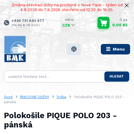
Změna otevírací doby na prodejně v Nové Pace - týden od
4.8.2026 do 7.8.2026 otevřeno od 12:30 do 16:30.
0
ks
+420 731 443 977
0,00 Kč
(Po-Pá 8–16 hod.)
CZK
Menu
HLEDAT
Úvod
PRACOVNÍ ODĚVY
Trička
Polokošile PIQUE POLO 203 -
pánská
Polokošile PIQUE POLO 203 -
pánská