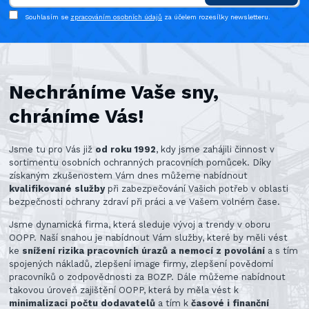
Souhlasím se
zpracováním osobních údajů
za účelem rozesílky newsletteru.
Nechráníme Vaše sny,
chráníme Vás!
Jsme tu pro Vás již
od roku 1992
, kdy jsme zahájili činnost v
sortimentu osobních ochranných pracovních pomůcek. Díky
získaným zkušenostem Vám dnes můžeme nabídnout
kvalifikované služby
při zabezpečování Vašich potřeb v oblasti
bezpečnosti ochrany zdraví při práci a ve Vašem volném čase.
Jsme dynamická firma, která sleduje vývoj a trendy v oboru
OOPP. Naší snahou je nabídnout Vám služby, které by měli vést
ke
snížení rizika pracovních úrazů a nemocí z povolání
a s tím
spojených nákladů, zlepšení image firmy, zlepšení povědomí
pracovníků o zodpovědnosti za BOZP. Dále můžeme nabídnout
takovou úroveň zajištění OOPP, která by měla vést k
minimalizaci počtu dodavatelů
a tím k
časové i finanční