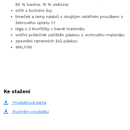
85 % bavlna, 15 % viskóza)
střih s bočními švy
límeček a lemy rukávů s dvojitým reliéfním proužkem z
žebrového úpletu 1:1
léga s 3 knoflíčky v barvě materiálu
vnitřní průkrčník začištěn páskou z vrchového materiálu
zpevnění ramenních švů páskou
MALFINI
Ke stažení
Produktová karta
Rozměry produktu