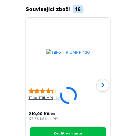
Související zboží
16
Polokošile 
1 hodnocení
Tílko TRIUMPH 136
251,00 Kč
/
207,44 Kč
be
210,00 Kč
/
ks
173,55 Kč
bez DPH
Zvolit variantu