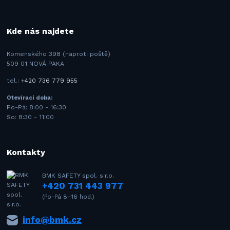
Kde nás najdete
Komenského 398 (naproti poště)
509 01 NOVÁ PAKA
tel.:
+420 736 779 955
Otevírací doba:
Po-Pá: 8:00 - 16:30
So: 8:30 - 11:00
Kontakty
BMK SAFETY spol. s.r.o.
+420 731 443 977
(Po-Pá 8–16 hod.)
info@bmk.cz