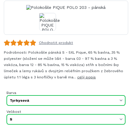
Ohodnotit produkt
Podrobnosti: Polokošile pánská S - 5XL Pique, 65 % bavlna, 35 %
polyester (složení se může lišit - barva 03 - 97 % bavlna a 3 %
viskóza, barva 12 - 85 % bavlna, 15 % viskóza) střih s bočními švy
límeček a lemy rukávů s dvojitým reliéfním proužkem z žebrového
úpletu 1:1 léga s 3 knoflíčky v barvě ma...
celý popis
Barva
Velikost