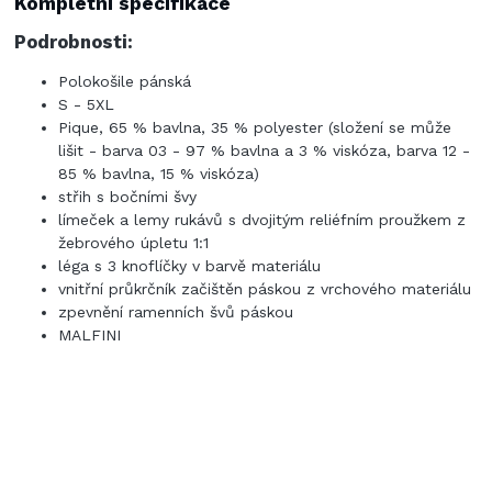
Kompletní specifikace
Podrobnosti:
Polokošile pánská
S - 5XL
Pique, 65 % bavlna, 35 % polyester (složení se může
lišit - barva 03 - 97 % bavlna a 3 % viskóza, barva 12 -
85 % bavlna, 15 % viskóza)
střih s bočními švy
límeček a lemy rukávů s dvojitým reliéfním proužkem z
žebrového úpletu 1:1
léga s 3 knoflíčky v barvě materiálu
vnitřní průkrčník začištěn páskou z vrchového materiálu
zpevnění ramenních švů páskou
MALFINI