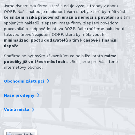
Jsme dynamická firma, která sleduje vývoj a trendy v oboru
OOPP. Naší snahou je nabídnout Vám služby, které by měli vést
ke
snížení rizika pracovních úrazů a nemocí z povolání
a s tím
spojených nákladů, zlepšení image firmy, zlepšení povědomí
pracovníků o zodpovědnosti za BOZP. Dále můžeme nabídnout
takovou úroveň zajištění OOPP, která by měla vést k
minimalizaci počtu dodavatelů
a tím k
časové i finanční
úspoře
.
Snažíme se být svým zákazníkům co nejblíže, proto
máme
pobočky již ve třech městech
a zřídili jsme pro Vás i tento
internetový obchod.
Obchodní zástupci
Naše prodejny
Volná místa