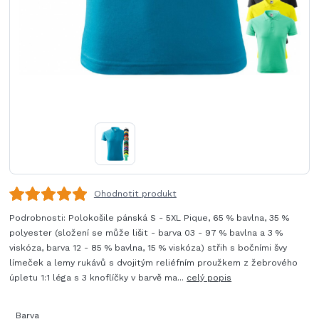
Ohodnotit produkt
Podrobnosti: Polokošile pánská S - 5XL Pique, 65 % bavlna, 35 %
polyester (složení se může lišit - barva 03 - 97 % bavlna a 3 %
viskóza, barva 12 - 85 % bavlna, 15 % viskóza) střih s bočními švy
límeček a lemy rukávů s dvojitým reliéfním proužkem z žebrového
úpletu 1:1 léga s 3 knoflíčky v barvě ma...
celý popis
Barva