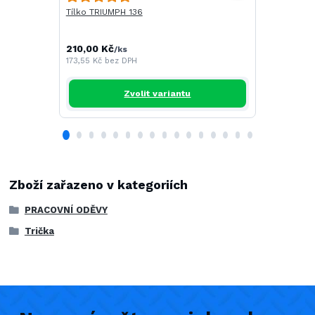
Tílko TRIUMPH 136
251,00 Kč
/
207,44 Kč
be
210,00 Kč
/
ks
173,55 Kč
bez DPH
Zvolit variantu
Zboží zařazeno v kategoriích
PRACOVNÍ ODĚVY
Trička