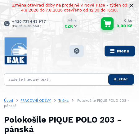
Změna otevírací doby na prodejně v Nové Pace - týden od
4.8.2026 do 7.8.2026 otevřeno od 12:30 do 16:30.
0
ks
+420 731 443 977
0,00 Kč
(Po-Pá 8–16 hod.)
CZK
Menu
HLEDAT
Úvod
PRACOVNÍ ODĚVY
Trička
Polokošile PIQUE POLO 203 -
pánská
Polokošile PIQUE POLO 203 -
pánská