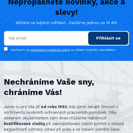
Nepropásněte novinky, akce a
slevy!
Můžete se kdykoli odhlásit. Zasíláme jednou za 14 dní.
Přihlásit se
Souhlasím se
zpracováním osobních údajů
za účelem rozesílky newsletteru.
Nechráníme Vaše sny,
chráníme Vás!
Jsme tu pro Vás již
od roku 1992
, kdy jsme zahájili činnost v
sortimentu osobních ochranných pracovních pomůcek. Díky
získaným zkušenostem Vám dnes můžeme nabídnout
kvalifikované služby
při zabezpečování Vašich potřeb v oblasti
bezpečnosti ochrany zdraví při práci a ve Vašem volném čase.