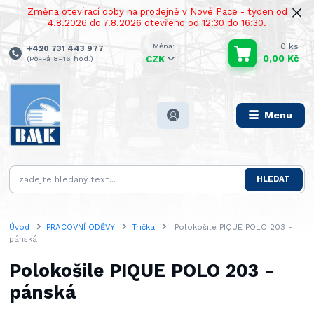
Změna otevírací doby na prodejně v Nové Pace - týden od
4.8.2026 do 7.8.2026 otevřeno od 12:30 do 16:30.
0
ks
+420 731 443 977
0,00 Kč
(Po-Pá 8–16 hod.)
CZK
Menu
HLEDAT
Úvod
PRACOVNÍ ODĚVY
Trička
Polokošile PIQUE POLO 203 -
pánská
Polokošile PIQUE POLO 203 -
pánská