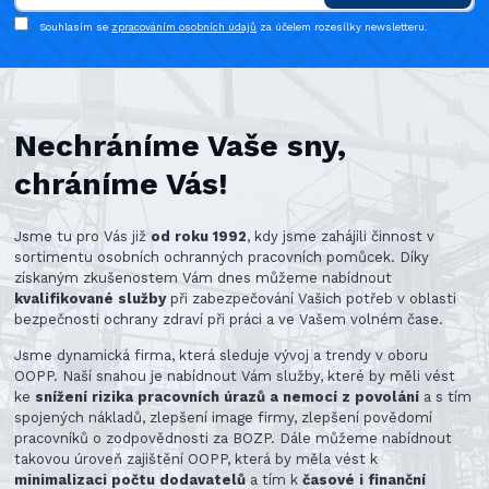
Souhlasím se
zpracováním osobních údajů
za účelem rozesílky newsletteru.
Nechráníme Vaše sny,
chráníme Vás!
Jsme tu pro Vás již
od roku 1992
, kdy jsme zahájili činnost v
sortimentu osobních ochranných pracovních pomůcek. Díky
získaným zkušenostem Vám dnes můžeme nabídnout
kvalifikované služby
při zabezpečování Vašich potřeb v oblasti
bezpečnosti ochrany zdraví při práci a ve Vašem volném čase.
Jsme dynamická firma, která sleduje vývoj a trendy v oboru
OOPP. Naší snahou je nabídnout Vám služby, které by měli vést
ke
snížení rizika pracovních úrazů a nemocí z povolání
a s tím
spojených nákladů, zlepšení image firmy, zlepšení povědomí
pracovníků o zodpovědnosti za BOZP. Dále můžeme nabídnout
takovou úroveň zajištění OOPP, která by měla vést k
minimalizaci počtu dodavatelů
a tím k
časové i finanční