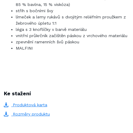
85 % bavlna, 15 % viskóza)
střih s bočními švy
límeček a lemy rukávů s dvojitým reliéfním proužkem z
žebrového úpletu 1:1
léga s 3 knoflíčky v barvě materiálu
vnitřní průkrčník začištěn páskou z vrchového materiálu
zpevnění ramenních švů páskou
MALFINI
Ke stažení
Produktová karta
Rozměry produktu