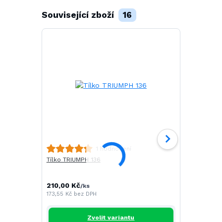
Související zboží
16
Polokošile 
1 hodnocení
Tílko TRIUMPH 136
251,00 Kč
/
207,44 Kč
be
210,00 Kč
/
ks
173,55 Kč
bez DPH
Zvolit variantu