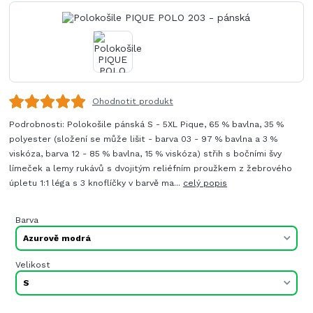
Ohodnotit produkt
Podrobnosti: Polokošile pánská S - 5XL Pique, 65 % bavlna, 35 %
polyester (složení se může lišit - barva 03 - 97 % bavlna a 3 %
viskóza, barva 12 - 85 % bavlna, 15 % viskóza) střih s bočními švy
límeček a lemy rukávů s dvojitým reliéfním proužkem z žebrového
úpletu 1:1 léga s 3 knoflíčky v barvě ma...
celý popis
Barva
Velikost