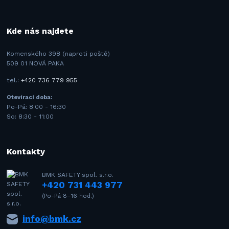
Kde nás najdete
Komenského 398 (naproti poště)
509 01 NOVÁ PAKA
tel.:
+420 736 779 955
Otevírací doba:
Po-Pá: 8:00 - 16:30
So: 8:30 - 11:00
Kontakty
BMK SAFETY spol. s.r.o.
+420 731 443 977
(Po-Pá 8–16 hod.)
info@bmk.cz