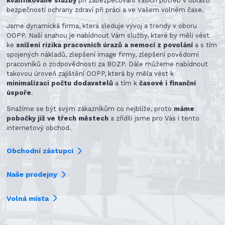
kvalifikované služby
při zabezpečování Vašich potřeb v oblasti
bezpečnosti ochrany zdraví při práci a ve Vašem volném čase.
Jsme dynamická firma, která sleduje vývoj a trendy v oboru
OOPP. Naší snahou je nabídnout Vám služby, které by měli vést
ke
snížení rizika pracovních úrazů a nemocí z povolání
a s tím
spojených nákladů, zlepšení image firmy, zlepšení povědomí
pracovníků o zodpovědnosti za BOZP. Dále můžeme nabídnout
takovou úroveň zajištění OOPP, která by měla vést k
minimalizaci počtu dodavatelů
a tím k
časové i finanční
úspoře
.
Snažíme se být svým zákazníkům co nejblíže, proto
máme
pobočky již ve třech městech
a zřídili jsme pro Vás i tento
internetový obchod.
Obchodní zástupci
Naše prodejny
Volná místa