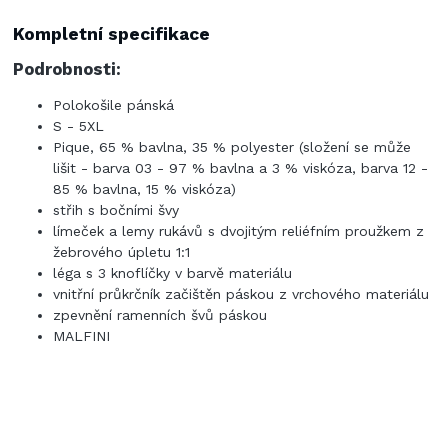
Kompletní specifikace
Podrobnosti:
Polokošile pánská
S - 5XL
Pique, 65 % bavlna, 35 % polyester (složení se může
lišit - barva 03 - 97 % bavlna a 3 % viskóza, barva 12 -
85 % bavlna, 15 % viskóza)
střih s bočními švy
límeček a lemy rukávů s dvojitým reliéfním proužkem z
žebrového úpletu 1:1
léga s 3 knoflíčky v barvě materiálu
vnitřní průkrčník začištěn páskou z vrchového materiálu
zpevnění ramenních švů páskou
MALFINI