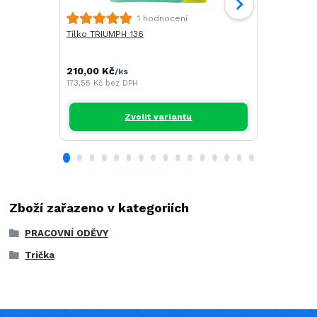
Polokošile 
1 hodnocení
Tílko TRIUMPH 136
251,00 Kč
/
207,44 Kč
be
210,00 Kč
/
ks
173,55 Kč
bez DPH
Zvolit variantu
Zboží zařazeno v kategoriích
PRACOVNÍ ODĚVY
Trička