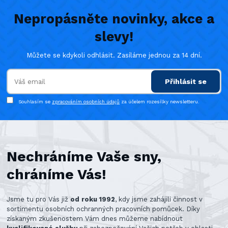
Nepropásněte novinky, akce a
slevy!
Můžete se kdykoli odhlásit. Zasíláme jednou za 14 dní.
Přihlásit se
Souhlasím se
zpracováním osobních údajů
za účelem rozesílky newsletteru.
Nechráníme Vaše sny,
chráníme Vás!
Jsme tu pro Vás již
od roku 1992
, kdy jsme zahájili činnost v
sortimentu osobních ochranných pracovních pomůcek. Díky
získaným zkušenostem Vám dnes můžeme nabídnout