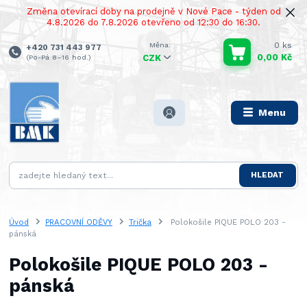
Změna otevírací doby na prodejně v Nové Pace - týden od
4.8.2026 do 7.8.2026 otevřeno od 12:30 do 16:30.
0
ks
+420 731 443 977
0,00 Kč
(Po-Pá 8–16 hod.)
CZK
Menu
HLEDAT
Úvod
PRACOVNÍ ODĚVY
Trička
Polokošile PIQUE POLO 203 -
pánská
Polokošile PIQUE POLO 203 -
pánská