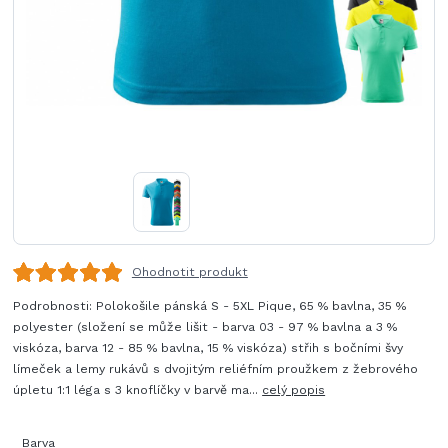
Ohodnotit produkt
Podrobnosti: Polokošile pánská S - 5XL Pique, 65 % bavlna, 35 %
polyester (složení se může lišit - barva 03 - 97 % bavlna a 3 %
viskóza, barva 12 - 85 % bavlna, 15 % viskóza) střih s bočními švy
límeček a lemy rukávů s dvojitým reliéfním proužkem z žebrového
úpletu 1:1 léga s 3 knoflíčky v barvě ma...
celý popis
Barva