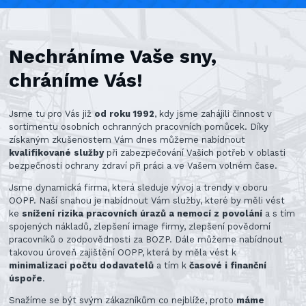
Nechráníme Vaše sny,
chráníme Vás!
Jsme tu pro Vás již
od roku 1992
, kdy jsme zahájili činnost v
sortimentu osobních ochranných pracovních pomůcek. Díky
získaným zkušenostem Vám dnes můžeme nabídnout
kvalifikované služby
při zabezpečování Vašich potřeb v oblasti
bezpečnosti ochrany zdraví při práci a ve Vašem volném čase.
Jsme dynamická firma, která sleduje vývoj a trendy v oboru
OOPP. Naší snahou je nabídnout Vám služby, které by měli vést
ke
snížení rizika pracovních úrazů a nemocí z povolání
a s tím
spojených nákladů, zlepšení image firmy, zlepšení povědomí
pracovníků o zodpovědnosti za BOZP. Dále můžeme nabídnout
takovou úroveň zajištění OOPP, která by měla vést k
minimalizaci počtu dodavatelů
a tím k
časové i finanční
úspoře
.
Snažíme se být svým zákazníkům co nejblíže, proto
máme