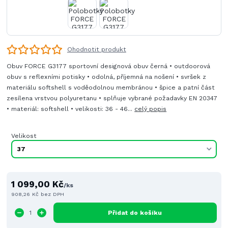
Ohodnotit produkt
Obuv FORCE G3177 sportovní designová obuv černá • outdoorová
obuv s reflexními potisky • odolná, příjemná na nošení • svršek z
materiálu softshell s voděodolnou membránou • špice a patní část
zesílena vrstvou polyuretanu • splňuje vybrané požadavky EN 20347
• materiál: softshell • velikosti: 36 - 46...
celý popis
Velikost
1 099,00 Kč
/
ks
908,26 Kč
bez DPH
Přidat do košíku