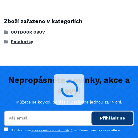
Zboží zařazeno v kategoriích
OUTDOOR OBUV
Polobotky
Nepropásněte novinky, akce a
slevy!
Můžete se kdykoli odhlásit. Zasíláme jednou za 14 dní.
Přihlásit se
Souhlasím se
zpracováním osobních údajů
za účelem rozesílky newsletteru.