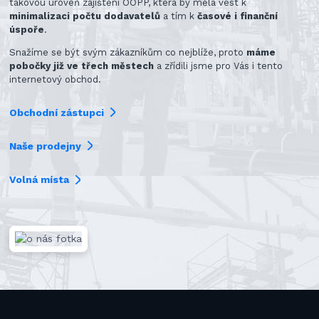
takovou úroveň zajištění OOPP, která by měla vést k
minimalizaci počtu dodavatelů
a tím k
časové i finanční
úspoře
.
Snažíme se být svým zákazníkům co nejblíže, proto
máme
pobočky již ve třech městech
a zřídili jsme pro Vás i tento
internetový obchod.
Obchodní zástupci
Naše prodejny
Volná místa