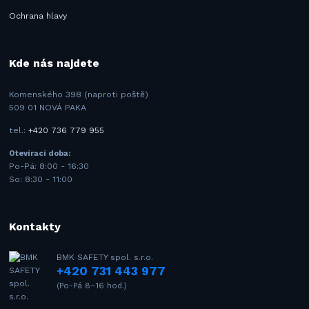
Ochrana hlavy
Kde nás najdete
Komenského 398 (naproti poště)
509 01 NOVÁ PAKA
tel.:
+420 736 779 955
Otevírací doba:
Po-Pá: 8:00 - 16:30
So: 8:30 - 11:00
Kontakty
BMK SAFETY spol. s.r.o.
+420 731 443 977
(Po-Pá 8–16 hod.)