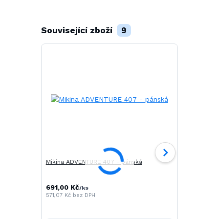
Související zboží
9
Mikina ADVENTURE 407 - pánská
Tričko ELE
691,00 Kč
289,00 Kč
/
ks
571,07 Kč
bez DPH
238,84 Kč
be