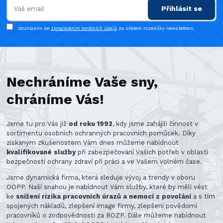
Přihlásit se
Souhlasím se
zpracováním osobních údajů
za účelem rozesílky newsletteru.
Nechráníme Vaše sny,
chráníme Vás!
Jsme tu pro Vás již
od roku 1992
, kdy jsme zahájili činnost v
sortimentu osobních ochranných pracovních pomůcek. Díky
získaným zkušenostem Vám dnes můžeme nabídnout
kvalifikované služby
při zabezpečování Vašich potřeb v oblasti
bezpečnosti ochrany zdraví při práci a ve Vašem volném čase.
Jsme dynamická firma, která sleduje vývoj a trendy v oboru
OOPP. Naší snahou je nabídnout Vám služby, které by měli vést
ke
snížení rizika pracovních úrazů a nemocí z povolání
a s tím
spojených nákladů, zlepšení image firmy, zlepšení povědomí
pracovníků o zodpovědnosti za BOZP. Dále můžeme nabídnout