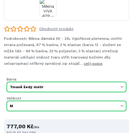
Ohodnotit produkt
Podrobnosti: Mikina dámská XS - 2XL Výplňková pletenina, vnitřní
strana počesaná, 97 % bavlna, 3 % elastan (barva 12 - složení se
může lišit - 64 % bavlna, 33 % polyester, 3 % elastan) strečový
materiál udržující stálost tvaru střih tvarovaný bočními díly
celopropínací stříbrný spirálový zip stojáč...
celý popis
Barva
Velikost
777,00 Kč
/
ks
642,15 Kč
bez DPH