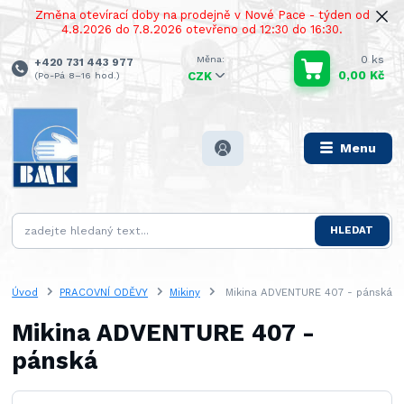
Změna otevírací doby na prodejně v Nové Pace - týden od
4.8.2026 do 7.8.2026 otevřeno od 12:30 do 16:30.
0
ks
+420 731 443 977
0,00 Kč
(Po-Pá 8–16 hod.)
CZK
Menu
HLEDAT
Úvod
PRACOVNÍ ODĚVY
Mikiny
Mikina ADVENTURE 407 - pánská
Mikina ADVENTURE 407 -
pánská