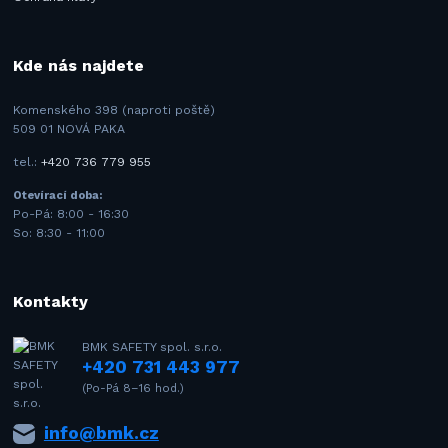
Kde nás najdete
Komenského 398 (naproti poště)
509 01 NOVÁ PAKA
tel.:
+420 736 779 955
Otevírací doba:
Po-Pá: 8:00 - 16:30
So: 8:30 - 11:00
Kontakty
BMK SAFETY spol. s.r.o.
+420 731 443 977
(Po-Pá 8–16 hod.)
info@bmk.cz