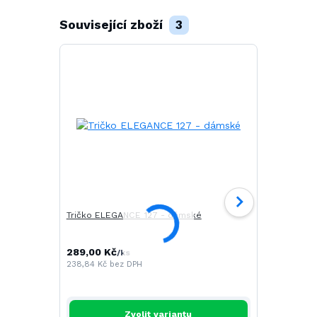
Související zboží
3
Tričko ELEGANCE 127 - dámské
Tričko SLIM
289,00 Kč
/
ks
238,84 Kč
bez DPH
291,00 Kč
/
240,50 Kč
be
Zvolit variantu