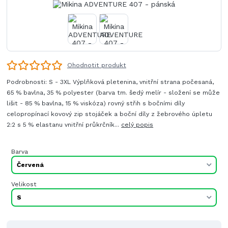
Ohodnotit produkt
Podrobnosti: S - 3XL Výplňková pletenina, vnitřní strana počesaná,
65 % bavlna, 35 % polyester (barva tm. šedý melír - složení se může
lišit - 85 % bavlna, 15 % viskóza) rovný střih s bočními díly
celopropínací kovový zip stojáček a boční díly z žebrového úpletu
2:2 s 5 % elastanu vnitřní průkrčník...
celý popis
Barva
Velikost