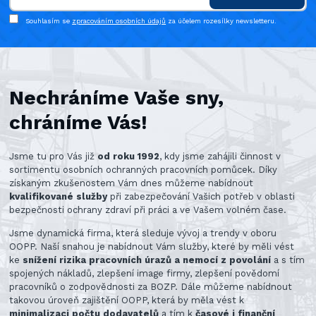
Souhlasím se
zpracováním osobních údajů
za účelem rozesílky newsletteru.
Nechráníme Vaše sny,
chráníme Vás!
Jsme tu pro Vás již
od roku 1992
, kdy jsme zahájili činnost v
sortimentu osobních ochranných pracovních pomůcek. Díky
získaným zkušenostem Vám dnes můžeme nabídnout
kvalifikované služby
při zabezpečování Vašich potřeb v oblasti
bezpečnosti ochrany zdraví při práci a ve Vašem volném čase.
Jsme dynamická firma, která sleduje vývoj a trendy v oboru
OOPP. Naší snahou je nabídnout Vám služby, které by měli vést
ke
snížení rizika pracovních úrazů a nemocí z povolání
a s tím
spojených nákladů, zlepšení image firmy, zlepšení povědomí
pracovníků o zodpovědnosti za BOZP. Dále můžeme nabídnout
takovou úroveň zajištění OOPP, která by měla vést k
minimalizaci počtu dodavatelů
a tím k
časové i finanční