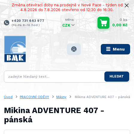
Změna otevírací doby na prodejně v Nové Pace - týden od
4.8.2026 do 7.8.2026 otevřeno od 12:30 do 16:30.
0
ks
+420 731 443 977
0,00 Kč
(Po-Pá 8–16 hod.)
CZK
Menu
HLEDAT
Úvod
PRACOVNÍ ODĚVY
Mikiny
Mikina ADVENTURE 407 - pánská
Mikina ADVENTURE 407 -
pánská