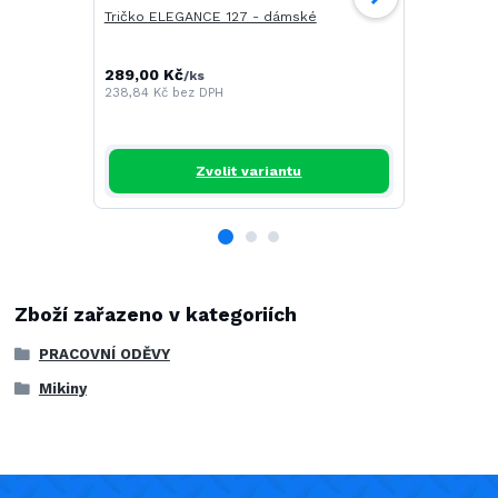
Tričko ELEGANCE 127 - dámské
Tričko SLIM
289,00 Kč
/
ks
238,84 Kč
bez DPH
291,00 Kč
/
240,50 Kč
be
Zvolit variantu
Zboží zařazeno v kategoriích
PRACOVNÍ ODĚVY
Mikiny