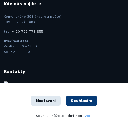
Kde nás najdete
Komenského 398 (naproti poště)
509 01 NOVÁ PAKA
tel.:
+420 736 779 955
Otevírací doba:
Po-Pá: 8:00 - 16:30
So: 8:30 - 11:00
Kontakty
BMK SAFETY spol. s.r.o.
+420 731 443 977
(Po-Pá 8–16 hod.)
Souhlasím
Nastavení
info@bmk.cz
Souhlas můžete odmítnout
zde
.