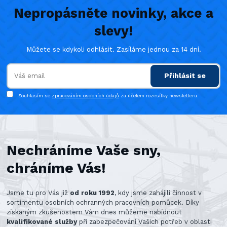
Nepropásněte novinky, akce a
slevy!
Můžete se kdykoli odhlásit. Zasíláme jednou za 14 dní.
Přihlásit se
Souhlasím se
zpracováním osobních údajů
za účelem rozesílky newsletteru.
Nechráníme Vaše sny,
chráníme Vás!
Jsme tu pro Vás již
od roku 1992
, kdy jsme zahájili činnost v
sortimentu osobních ochranných pracovních pomůcek. Díky
získaným zkušenostem Vám dnes můžeme nabídnout
kvalifikované služby
při zabezpečování Vašich potřeb v oblasti