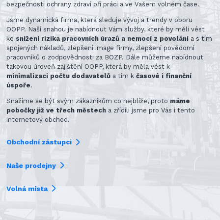
bezpečnosti ochrany zdraví při práci a ve Vašem volném čase.
Jsme dynamická firma, která sleduje vývoj a trendy v oboru
OOPP. Naší snahou je nabídnout Vám služby, které by měli vést
ke
snížení rizika pracovních úrazů a nemocí z povolání
a s tím
spojených nákladů, zlepšení image firmy, zlepšení povědomí
pracovníků o zodpovědnosti za BOZP. Dále můžeme nabídnout
takovou úroveň zajištění OOPP, která by měla vést k
minimalizaci počtu dodavatelů
a tím k
časové i finanční
úspoře
.
Snažíme se být svým zákazníkům co nejblíže, proto
máme
pobočky již ve třech městech
a zřídili jsme pro Vás i tento
internetový obchod.
Obchodní zástupci
Naše prodejny
Volná místa