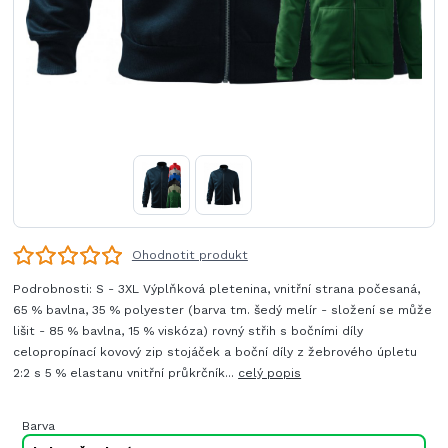
Ohodnotit produkt
Podrobnosti: S - 3XL Výplňková pletenina, vnitřní strana počesaná,
65 % bavlna, 35 % polyester (barva tm. šedý melír - složení se může
lišit - 85 % bavlna, 15 % viskóza) rovný střih s bočními díly
celopropínací kovový zip stojáček a boční díly z žebrového úpletu
2:2 s 5 % elastanu vnitřní průkrčník...
celý popis
Barva