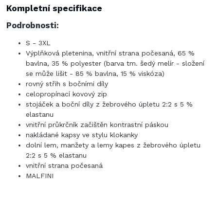
Kompletní specifikace
Podrobnosti:
S - 3XL
Výplňková pletenina, vnitřní strana počesaná, 65 %
bavlna, 35 % polyester (barva tm. šedý melír - složení
se může lišit - 85 % bavlna, 15 % viskóza)
rovný střih s bočními díly
celopropínací kovový zip
stojáček a boční díly z žebrového úpletu 2:2 s 5 %
elastanu
vnitřní průkrčník začištěn kontrastní páskou
nakládané kapsy ve stylu klokanky
dolní lem, manžety a lemy kapes z žebrového úpletu
2:2 s 5 % elastanu
vnitřní strana počesaná
MALFINI