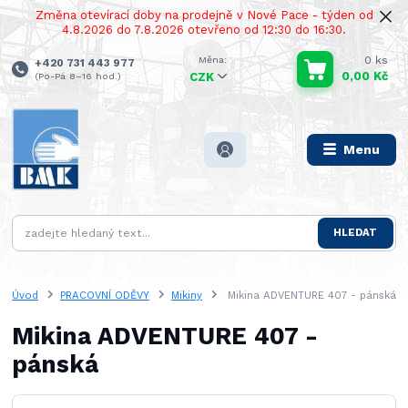
Změna otevírací doby na prodejně v Nové Pace - týden od
4.8.2026 do 7.8.2026 otevřeno od 12:30 do 16:30.
0
ks
+420 731 443 977
0,00 Kč
(Po-Pá 8–16 hod.)
CZK
Menu
HLEDAT
Úvod
PRACOVNÍ ODĚVY
Mikiny
Mikina ADVENTURE 407 - pánská
Mikina ADVENTURE 407 -
pánská