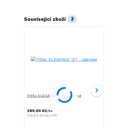
Související zboží
3
Tričko ELEGANCE 127 - dámské
Tričko SLIM
289,00 Kč
/
ks
238,84 Kč
bez DPH
291,00 Kč
/
240,50 Kč
be