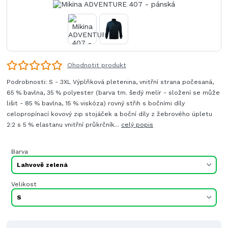
Ohodnotit produkt
Podrobnosti: S - 3XL Výplňková pletenina, vnitřní strana počesaná,
65 % bavlna, 35 % polyester (barva tm. šedý melír - složení se může
lišit - 85 % bavlna, 15 % viskóza) rovný střih s bočními díly
celopropínací kovový zip stojáček a boční díly z žebrového úpletu
2:2 s 5 % elastanu vnitřní průkrčník...
celý popis
Barva
Velikost