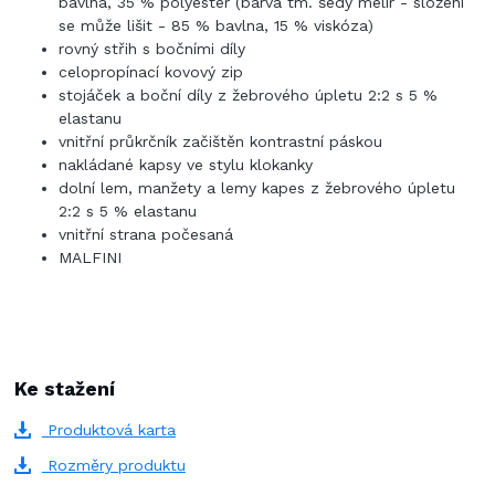
bavlna, 35 % polyester (barva tm. šedý melír - složení
se může lišit - 85 % bavlna, 15 % viskóza)
rovný střih s bočními díly
celopropínací kovový zip
stojáček a boční díly z žebrového úpletu 2:2 s 5 %
elastanu
vnitřní průkrčník začištěn kontrastní páskou
nakládané kapsy ve stylu klokanky
dolní lem, manžety a lemy kapes z žebrového úpletu
2:2 s 5 % elastanu
vnitřní strana počesaná
MALFINI
Ke stažení
Produktová karta
Rozměry produktu