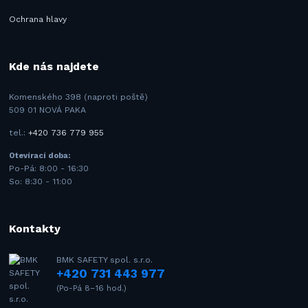
Ochrana hlavy
Kde nás najdete
Komenského 398 (naproti poště)
509 01 NOVÁ PAKA
tel.:
+420 736 779 955
Otevírací doba:
Po-Pá: 8:00 - 16:30
So: 8:30 - 11:00
Kontakty
BMK SAFETY spol. s.r.o.
+420 731 443 977
(Po-Pá 8–16 hod.)