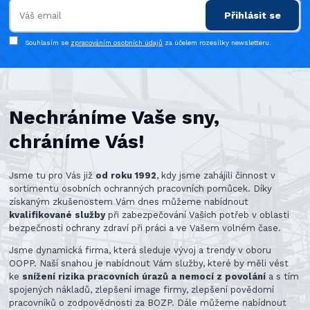
Přihlásit se
Souhlasím se
zpracováním osobních údajů
za účelem rozesílky newsletteru.
Nechráníme Vaše sny,
chráníme Vás!
Jsme tu pro Vás již
od roku 1992
, kdy jsme zahájili činnost v
sortimentu osobních ochranných pracovních pomůcek. Díky
získaným zkušenostem Vám dnes můžeme nabídnout
kvalifikované služby
při zabezpečování Vašich potřeb v oblasti
bezpečnosti ochrany zdraví při práci a ve Vašem volném čase.
Jsme dynamická firma, která sleduje vývoj a trendy v oboru
OOPP. Naší snahou je nabídnout Vám služby, které by měli vést
ke
snížení rizika pracovních úrazů a nemocí z povolání
a s tím
spojených nákladů, zlepšení image firmy, zlepšení povědomí
pracovníků o zodpovědnosti za BOZP. Dále můžeme nabídnout