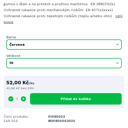
gumou v dlani a na prstech a pružnou manžetou. EN 388(3122x)
Ochranné rukavice proti mechanickým rizikům EN 407(x2xxxx)
Ochranné rukavice proti tepelným rizikům (teplu a/nebo ohni)
celý
popis
Barva
Velikost
52,00 Kč
/
ks
42,98 Kč
bez DPH
Přidat do košíku
Číslo produktu:
01080002
EAN kód:
8591806062030