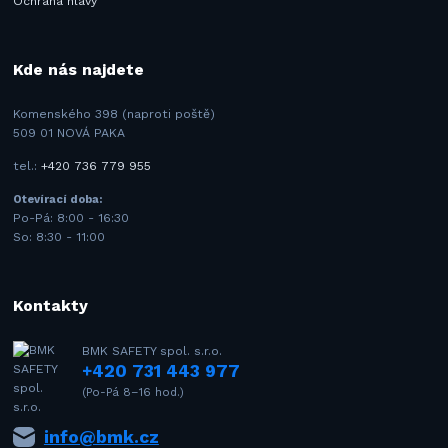
Ochrana hlavy
Kde nás najdete
Komenského 398 (naproti poště)
509 01 NOVÁ PAKA
tel.:
+420 736 779 955
Otevírací doba:
Po-Pá: 8:00 - 16:30
So: 8:30 - 11:00
Kontakty
BMK SAFETY spol. s.r.o.
+420 731 443 977
(Po-Pá 8–16 hod.)
info@bmk.cz