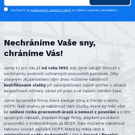
Souhlasím se
zpracováním osobních údajů
za účelem rozesílky newsletteru.
Nechráníme Vaše sny,
chráníme Vás!
Jsme tu pro Vás již
od roku 1992
, kdy jsme zahájili činnost v
sortimentu osobních ochranných pracovních pomůcek. Díky
získaným zkušenostem Vám dnes můžeme nabídnout
kvalifikované služby
při zabezpečování Vašich potřeb v oblasti
bezpečnosti ochrany zdraví při práci a ve Vašem volném čase.
Jsme dynamická firma, která sleduje vývoj a trendy v oboru
OOPP. Naší snahou je nabídnout Vám služby, které by měli vést
ke
snížení rizika pracovních úrazů a nemocí z povolání
a s tím
spojených nákladů, zlepšení image firmy, zlepšení povědomí
pracovníků o zodpovědnosti za BOZP. Dále můžeme nabídnout
takovou úroveň zajištění OOPP, která by měla vést k
minimalizaci počtu dodavatelů
a tím k
časové i finanční