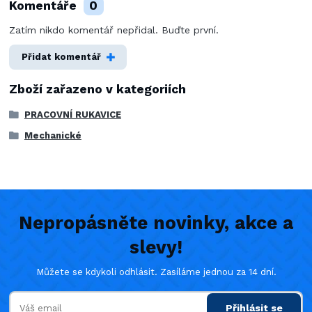
Komentáře
0
Zatím nikdo komentář nepřidal. Buďte první.
Přidat komentář
Zboží zařazeno v kategoriích
PRACOVNÍ RUKAVICE
Mechanické
Nepropásněte novinky, akce a
slevy!
Můžete se kdykoli odhlásit. Zasíláme jednou za 14 dní.
Přihlásit se