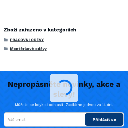
Zboží zařazeno v kategoriích
PRACOVNÍ ODĚVY
Montérkové oděvy
Nepropásněte novinky, akce a
slevy!
Můžete se kdykoli odhlásit. Zasíláme jednou za 14 dní.
Přihlásit se