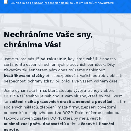
Souhlasím se
zpracováním osobních údajů
za účelem rozesílky newsletteru.
Nechráníme Vaše sny,
chráníme Vás!
Jsme tu pro Vás již
od roku 1992
, kdy jsme zahájili činnost v
sortimentu osobních ochranných pracovních pomůcek. Díky
získaným zkušenostem Vám dnes můžeme nabídnout
kvalifikované služby
při zabezpečování Vašich potřeb v oblasti
bezpečnosti ochrany zdraví při práci a ve Vašem volném čase.
Jsme dynamická firma, která sleduje vývoj a trendy v oboru
OOPP. Naší snahou je nabídnout Vám služby, které by měli vést
ke
snížení rizika pracovních úrazů a nemocí z povolání
a s tím
spojených nákladů, zlepšení image firmy, zlepšení povědomí
pracovníků o zodpovědnosti za BOZP. Dále můžeme nabídnout
takovou úroveň zajištění OOPP, která by měla vést k
minimalizaci počtu dodavatelů
a tím k
časové i finanční
úspoře
.