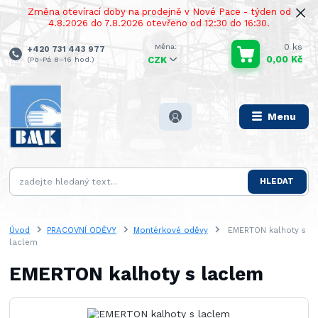
Změna otevírací doby na prodejně v Nové Pace - týden od
4.8.2026 do 7.8.2026 otevřeno od 12:30 do 16:30.
0
ks
+420 731 443 977
0,00 Kč
(Po-Pá 8–16 hod.)
CZK
Menu
HLEDAT
Úvod
PRACOVNÍ ODĚVY
Montérkové oděvy
EMERTON kalhoty s
laclem
EMERTON kalhoty s laclem