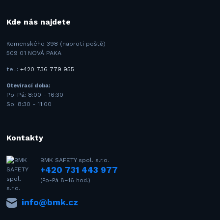
Kde nás najdete
Komenského 398 (naproti poště)
509 01 NOVÁ PAKA
tel.:
+420 736 779 955
Otevírací doba:
Po-Pá: 8:00 - 16:30
So: 8:30 - 11:00
Kontakty
BMK SAFETY spol. s.r.o.
+420 731 443 977
(Po-Pá 8–16 hod.)
info@bmk.cz