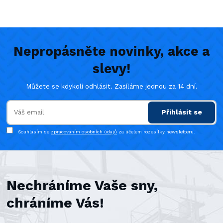
Nepropásněte novinky, akce a
slevy!
Můžete se kdykoli odhlásit. Zasíláme jednou za 14 dní.
Přihlásit se
Souhlasím se
zpracováním osobních údajů
za účelem rozesílky newsletteru.
Nechráníme Vaše sny,
chráníme Vás!