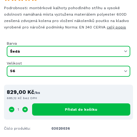
Podrobnosti: montérkové kalhoty pohodlného střihu a vysoké
odolnosti namáhaná místa vyztužena materiálem polyester 600D
zesílená zdvojená kolena pro vložení nákoleníků poutko na kladivo
vyrobené pro náročné podmínky Norma: EN 340 CERVA
celý popis
Barva
Velikost
829,00 Kč
/
ks
685,12 Kč
bez DPH
Přidat do košíku
Číslo produktu:
03020036