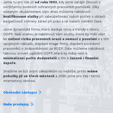
Jsme tu pro Vás již
od roku 1992
, kdy jsme zahájili činnost v
sortimentu osobních ochranných pracovních pomůcek. Díky
získaným zkušenostem Vám dnes můžeme nabídnout
kvalifikované služby
při zabezpečování Vašich potřeb v oblasti
bezpečnosti ochrany zdraví při práci a ve Vašem volném čase.
Jsme dynamická firma, která sleduje vývoj a trendy v oboru
OOPP. Naší snahou je nabídnout Vám služby, které by měli vést
ke
snížení rizika pracovních úrazů a nemocí z povolání
a s tím
spojených nákladů, zlepšení image firmy, zlepšení povědomí
pracovníků o zodpovědnosti za BOZP. Dále můžeme nabídnout
takovou úroveň zajištění OOPP, která by měla vést k
minimalizaci počtu dodavatelů
a tím k
časové i finanční
úspoře
.
Snažíme se být svým zákazníkům co nejblíže, proto
máme
pobočky již ve třech městech
a zřídili jsme pro Vás i tento
internetový obchod.
Obchodní zástupci
Naše prodejny